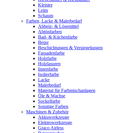
Kleister
Leim
Schaum
Farben, Lacke & Malerbedarf
Abbeiz- & Lösemittel
Abtönfarben
Bad- & Küchenfarbe
Beize
Beschichtungen & Versiegelungen
Fassadenfarbe
Holzfarbe
Holzlasuren
Innenfarbe
Isolierfarbe
Lacke
Malerbedarf
Material für Farbmischanlagen
Öle & Wachse
Sockelfarbe
Sonstige Farben
Maschinen & Zubehör
Akkuwerkzeuge
Elektrowerkzeuge
Graco Airless