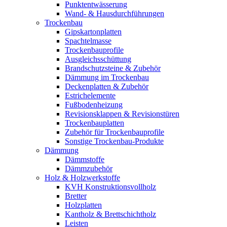
Punktentwässerung
Wand- & Hausdurchführungen
Trockenbau
Gipskartonplatten
Spachtelmasse
Trockenbauprofile
Ausgleichsschüttung
Brandschutzsteine & Zubehör
Dämmung im Trockenbau
Deckenplatten & Zubehör
Estrichelemente
Fußbodenheizung
Revisionsklappen & Revisionstüren
Trockenbauplatten
Zubehör für Trockenbauprofile
Sonstige Trockenbau-Produkte
Dämmung
Dämmstoffe
Dämmzubehör
Holz & Holzwerkstoffe
KVH Konstruktionsvollholz
Bretter
Holzplatten
Kantholz & Brettschichtholz
Leisten