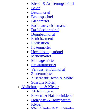
Klebe- & Armierungsmörtel
Beton
Betonmörtel
Betonspachtel
Bindemittel
Bodenausgleichsmasse
Dachdeckermörtel
Dünnbettmörtel
Estrichzement
Fließestrich
Fugenmörtel
Hochleistungsmörtel
Mauermörtel
Montagemörtel
Reparaturmörtel
Verguss- & Füllmörtel
Zementmörtel
Zusätze für Beton & Mörtel
Sonstige Mörtel
Abdichtungen & Kleber
Abdichtungen
Fliesen- & Natursteinkleber
Holzpaste & Holzspachtel
Kleber
Klebebänder & Klettbänder