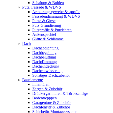
Schalung & Bohlen
Putz, Fassade & WDVS
Armierungsgewebe & -profile
Fassadendämmung & WDVS
Putze & Gipse
Putz-Grundierung
Putzprofile & Putzlehren
Außenspachtel
Glätte & Schlämme
Dach
Dachabdichtung
Dachbegehung
Dachbelüftung
Dachdämmung
Dacheindeckung
Dachentwässerung
Sonstiges Dachzubehör
Bauelemente
Innentüren
Zargen & Zubehör
Drückergarnituren & Türbeschläge
Bodentrepppen
Garagentore & Zubehör
Dachfenster & Zubehör
Schiebetür-Montagesysteme