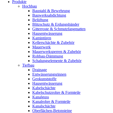
Produkte
Hochbau
Baustahl & Bewehrung
Bauwerksabdichtung
Belüftung
Blitzschutz & Erdungsbänder
Gitterroste & Schmutzfangmatten
Hausentwässerung
Kamintüren
Kellerschächte & Zubehör
Mauerwerk
Mauerwerksperren & Zubehör
Rohbau-Dämmung
Schalungselemente & Zubehör
Tiefbau
Drainage
Entwässerungsrinnen
Geokunststoffe
Hausentwässerung
Kabelschächte
Kabelschutzrohre & Formteile
Kanalguss
Kanalrohre & Formteile
Kanalschächte
Oberflächen-Betonsteine