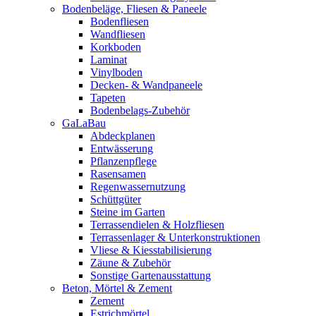
Bodenbeläge, Fliesen & Paneele
Bodenfliesen
Wandfliesen
Korkboden
Laminat
Vinylboden
Decken- & Wandpaneele
Tapeten
Bodenbelags-Zubehör
GaLaBau
Abdeckplanen
Entwässerung
Pflanzenpflege
Rasensamen
Regenwassernutzung
Schüttgüter
Steine im Garten
Terrassendielen & Holzfliesen
Terrassenlager & Unterkonstruktionen
Vliese & Kiesstabilisierung
Zäune & Zubehör
Sonstige Gartenausstattung
Beton, Mörtel & Zement
Zement
Estrichmörtel