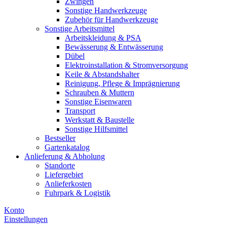
Zwingen
Sonstige Handwerkzeuge
Zubehör für Handwerkzeuge
Sonstige Arbeitsmittel
Arbeitskleidung & PSA
Bewässerung & Entwässerung
Dübel
Elektroinstallation & Stromversorgung
Keile & Abstandshalter
Reinigung, Pflege & Imprägnierung
Schrauben & Muttern
Sonstige Eisenwaren
Transport
Werkstatt & Baustelle
Sonstige Hilfsmittel
Bestseller
Gartenkatalog
Anlieferung & Abholung
Standorte
Liefergebiet
Anlieferkosten
Fuhrpark & Logistik
Konto
Einstellungen