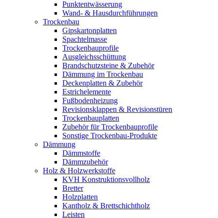
Punktentwässerung
Wand- & Hausdurchführungen
Trockenbau
Gipskartonplatten
Spachtelmasse
Trockenbauprofile
Ausgleichsschüttung
Brandschutzsteine & Zubehör
Dämmung im Trockenbau
Deckenplatten & Zubehör
Estrichelemente
Fußbodenheizung
Revisionsklappen & Revisionstüren
Trockenbauplatten
Zubehör für Trockenbauprofile
Sonstige Trockenbau-Produkte
Dämmung
Dämmstoffe
Dämmzubehör
Holz & Holzwerkstoffe
KVH Konstruktionsvollholz
Bretter
Holzplatten
Kantholz & Brettschichtholz
Leisten