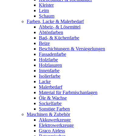
Kleister
Leim
Schaum
Farben, Lacke & Malerbedarf
Abbeiz- & Lösemittel
Abtönfarben
Bad- & Küchenfarbe
Beize
Beschichtungen & Versiegelungen
Fassadenfarbe
Holzfarbe
Holzlasuren
Innenfarbe
Isolierfarbe
Lacke
Malerbedarf
Material für Farbmischanlagen
Öle & Wachse
Sockelfarbe
Sonstige Farben
Maschinen & Zubehör
Akkuwerkzeuge
Elektrowerkzeuge
Graco Airless