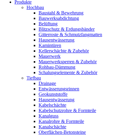
Produkte
Hochbau
Baustahl & Bewehrung
Bauwerksabdichtung
Belüftung
Blitzschutz & Erdungsbänder
Gitterroste & Schmutzfangmatten
Hausentwässerung
Kamintüren
Kellerschächte & Zubehör
Mauerwerk
Mauerwerksperren & Zubehör
Rohbau-Dämmung
Schalungselemente & Zubehör
Tiefbau
Drainage
Entwässerungsrinnen
Geokunststoffe
Hausentwässerung
Kabelschächte
Kabelschutzrohre & Formteile
Kanalguss
Kanalrohre & Formteile
Kanalschächte
Oberflächen-Betonsteine