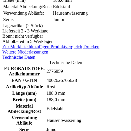
Breite (mm):
188,0 mm
Material Abdeckung/Rost:
Edelstahl
Verwendung Abläufe:
Hausentwässerung
Serie:
Junior
Lagerartikel (2 Stück)
Lieferzeit 2 - 3 Werktage
Bonn: nicht verfügbar
Abholbereit in 5 Werktagen
Zur Merkliste hinzufügen
Produktvergleich
Drucken
Weitere Niederlassungen
Technische Daten
Technische Daten
EUROBAUSTOFF-
2776859
Artikelnummer
EAN / GTIN
4002626765628
Artikeltyp Abläufe
Rost
Länge (mm)
188,0 mm
Breite (mm)
188,0 mm
Material
Edelstahl
Abdeckung/Rost
Verwendung
Hausentwässerung
Abläufe
Serie
Junior