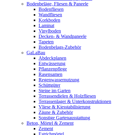
Bodenbeläge, Fliesen & Paneele
Bodenfliesen
Wandfliesen
Korkboden
Laminat
Vinylboden
Decken- & Wandpaneele
Tapeten
Bodenbelags-Zubehör
GaLaBau
Abdeckplanen
Entwässerung
Pflanzenpflege
Rasensamen
Regenwassernutzung
Schüttgüter
Steine im Garten
Terrassendielen & Holzfliesen
Terrassenlager & Unterkonstruktionen
Vliese & Kiesstabilisierung
Zäune & Zubehör
Sonstige Gartenausstattung
Beton, Mörtel & Zement
Zement
Estrichmörtel