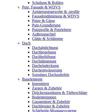
Schalung & Bohlen
Putz, Fassade & WDVS
Armierungsgewebe & -profile
Fassadendämmung & WDVS
Putze & Gipse
Putz-Grundierung
Putzprofile & Putzlehren
Außenspachtel
Glätte & Schlämme
Dach
Dachabdichtung
Dachbegehung
Dachbelüftung
Dachdämmung
Dacheindeckung
Dachentwässerung
Sonstiges Dachzubehör
Bauelemente
Innentüren
Zargen & Zubehör
Drückergarnituren & Türbeschläge
Bodentrepppen
Garagentore & Zubehör
Dachfenster & Zubehör
Schiebetür-Montagesysteme