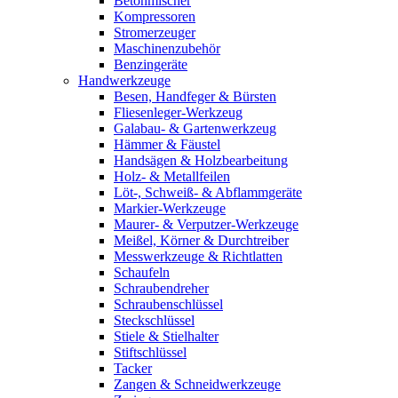
Betonmischer
Kompressoren
Stromerzeuger
Maschinenzubehör
Benzingeräte
Handwerkzeuge
Besen, Handfeger & Bürsten
Fliesenleger-Werkzeug
Galabau- & Gartenwerkzeug
Hämmer & Fäustel
Handsägen & Holzbearbeitung
Holz- & Metallfeilen
Löt-, Schweiß- & Abflammgeräte
Markier-Werkzeuge
Maurer- & Verputzer-Werkzeuge
Meißel, Körner & Durchtreiber
Messwerkzeuge & Richtlatten
Schaufeln
Schraubendreher
Schraubenschlüssel
Steckschlüssel
Stiele & Stielhalter
Stiftschlüssel
Tacker
Zangen & Schneidwerkzeuge