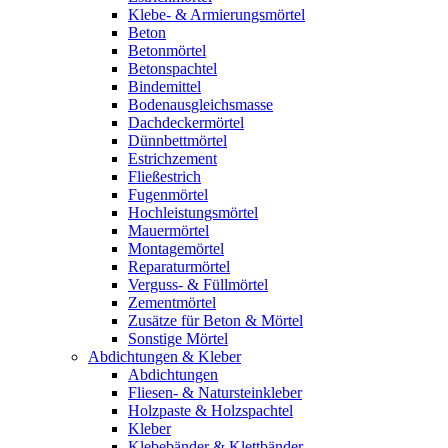
Klebe- & Armierungsmörtel
Beton
Betonmörtel
Betonspachtel
Bindemittel
Bodenausgleichsmasse
Dachdeckermörtel
Dünnbettmörtel
Estrichzement
Fließestrich
Fugenmörtel
Hochleistungsmörtel
Mauermörtel
Montagemörtel
Reparaturmörtel
Verguss- & Füllmörtel
Zementmörtel
Zusätze für Beton & Mörtel
Sonstige Mörtel
Abdichtungen & Kleber
Abdichtungen
Fliesen- & Natursteinkleber
Holzpaste & Holzspachtel
Kleber
Klebebänder & Klettbänder