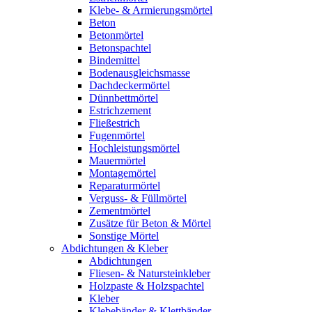
Klebe- & Armierungsmörtel
Beton
Betonmörtel
Betonspachtel
Bindemittel
Bodenausgleichsmasse
Dachdeckermörtel
Dünnbettmörtel
Estrichzement
Fließestrich
Fugenmörtel
Hochleistungsmörtel
Mauermörtel
Montagemörtel
Reparaturmörtel
Verguss- & Füllmörtel
Zementmörtel
Zusätze für Beton & Mörtel
Sonstige Mörtel
Abdichtungen & Kleber
Abdichtungen
Fliesen- & Natursteinkleber
Holzpaste & Holzspachtel
Kleber
Klebebänder & Klettbänder