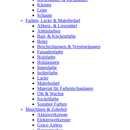
Kleister
Leim
Schaum
Farben, Lacke & Malerbedarf
Abbeiz- & Lösemittel
Abtönfarben
Bad- & Küchenfarbe
Beize
Beschichtungen & Versiegelungen
Fassadenfarbe
Holzfarbe
Holzlasuren
Innenfarbe
Isolierfarbe
Lacke
Malerbedarf
Material für Farbmischanlagen
Öle & Wachse
Sockelfarbe
Sonstige Farben
Maschinen & Zubehör
Akkuwerkzeuge
Elektrowerkzeuge
Graco Airless