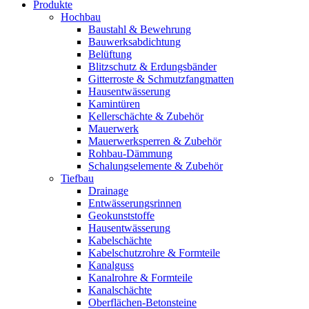
Produkte
Hochbau
Baustahl & Bewehrung
Bauwerksabdichtung
Belüftung
Blitzschutz & Erdungsbänder
Gitterroste & Schmutzfangmatten
Hausentwässerung
Kamintüren
Kellerschächte & Zubehör
Mauerwerk
Mauerwerksperren & Zubehör
Rohbau-Dämmung
Schalungselemente & Zubehör
Tiefbau
Drainage
Entwässerungsrinnen
Geokunststoffe
Hausentwässerung
Kabelschächte
Kabelschutzrohre & Formteile
Kanalguss
Kanalrohre & Formteile
Kanalschächte
Oberflächen-Betonsteine