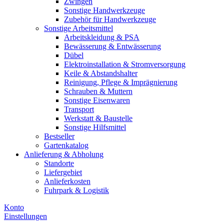
Zwingen
Sonstige Handwerkzeuge
Zubehör für Handwerkzeuge
Sonstige Arbeitsmittel
Arbeitskleidung & PSA
Bewässerung & Entwässerung
Dübel
Elektroinstallation & Stromversorgung
Keile & Abstandshalter
Reinigung, Pflege & Imprägnierung
Schrauben & Muttern
Sonstige Eisenwaren
Transport
Werkstatt & Baustelle
Sonstige Hilfsmittel
Bestseller
Gartenkatalog
Anlieferung & Abholung
Standorte
Liefergebiet
Anlieferkosten
Fuhrpark & Logistik
Konto
Einstellungen