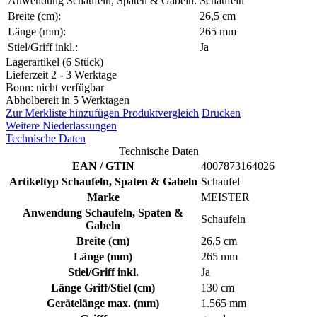
Anwendung Schaufeln, Spaten & Gabeln:
Schaufeln
Breite (cm):
26,5 cm
Länge (mm):
265 mm
Stiel/Griff inkl.:
Ja
Lagerartikel (6 Stück)
Lieferzeit 2 - 3 Werktage
Bonn: nicht verfügbar
Abholbereit in 5 Werktagen
Zur Merkliste hinzufügen
Produktvergleich
Drucken
Weitere Niederlassungen
Technische Daten
Technische Daten
EAN / GTIN
4007873164026
Artikeltyp Schaufeln, Spaten & Gabeln
Schaufel
Marke
MEISTER
Anwendung Schaufeln, Spaten &
Schaufeln
Gabeln
Breite (cm)
26,5 cm
Länge (mm)
265 mm
Stiel/Griff inkl.
Ja
Länge Griff/Stiel (cm)
130 cm
Gerätelänge max. (mm)
1.565 mm