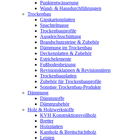
Punktentwässerung
Wand- & Hausdurchführungen
Trockenbau
Gipskartonplatten
Spachtelmasse
Trockenbauprofile
Ausgleichsschüttung
Brandschutzsteine & Zubehör
Dämmung im Trockenbau
Deckenplatten & Zubehör
Estrichelemente
Fußbodenheizung
Revisionsklappen & Revisionstüren
Trockenbauplatten
Zubehör für Trockenbauprofile
Sonstige Trockenbau-Produkte
Dämmung
Dämmstoffe
Dämmzubehör
Holz & Holzwerkstoffe
KVH Konstruktionsvollholz
Bretter
Holzplatten
Kantholz & Brettschichtholz
Leisten