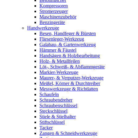
Betonmischer
Kompressoren
Stromerzeuger
Maschinenzubehör
Benzingeräte
Handwerkzeuge
Besen, Handfeger & Bürsten
Fliesenleger-Werkzeug
Galabau- & Gartenwerkzeug
Hämmer & Fäustel
Handsägen & Holzbearbeitung
Holz- & Metallfeilen
Löt-, Schweiß- & Abflammgeräte
Markier-Werkzeuge
Maurer- & Verputzer-Werkzeuge
Meißel, Körner & Durchtreiber
Messwerkzeuge & Richtlatten
Schaufeln
Schraubendreher
Schraubenschlüssel
Steckschlüssel
Stiele & Stielhalter
Stiftschlüssel
Tacker
Zangen & Schneidwerkzeuge