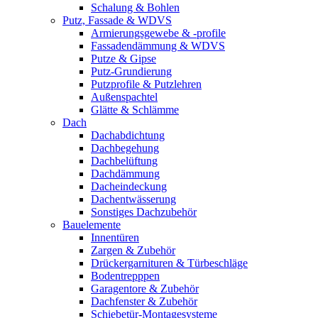
Schalung & Bohlen
Putz, Fassade & WDVS
Armierungsgewebe & -profile
Fassadendämmung & WDVS
Putze & Gipse
Putz-Grundierung
Putzprofile & Putzlehren
Außenspachtel
Glätte & Schlämme
Dach
Dachabdichtung
Dachbegehung
Dachbelüftung
Dachdämmung
Dacheindeckung
Dachentwässerung
Sonstiges Dachzubehör
Bauelemente
Innentüren
Zargen & Zubehör
Drückergarnituren & Türbeschläge
Bodentrepppen
Garagentore & Zubehör
Dachfenster & Zubehör
Schiebetür-Montagesysteme