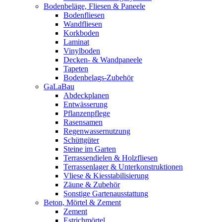
Bodenbeläge, Fliesen & Paneele
Bodenfliesen
Wandfliesen
Korkboden
Laminat
Vinylboden
Decken- & Wandpaneele
Tapeten
Bodenbelags-Zubehör
GaLaBau
Abdeckplanen
Entwässerung
Pflanzenpflege
Rasensamen
Regenwassernutzung
Schüttgüter
Steine im Garten
Terrassendielen & Holzfliesen
Terrassenlager & Unterkonstruktionen
Vliese & Kiesstabilisierung
Zäune & Zubehör
Sonstige Gartenausstattung
Beton, Mörtel & Zement
Zement
Estrichmörtel