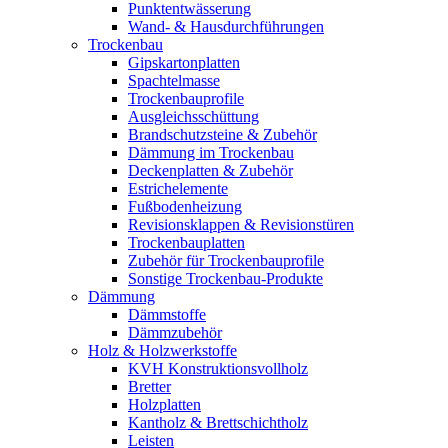
Punktentwässerung
Wand- & Hausdurchführungen
Trockenbau
Gipskartonplatten
Spachtelmasse
Trockenbauprofile
Ausgleichsschüttung
Brandschutzsteine & Zubehör
Dämmung im Trockenbau
Deckenplatten & Zubehör
Estrichelemente
Fußbodenheizung
Revisionsklappen & Revisionstüren
Trockenbauplatten
Zubehör für Trockenbauprofile
Sonstige Trockenbau-Produkte
Dämmung
Dämmstoffe
Dämmzubehör
Holz & Holzwerkstoffe
KVH Konstruktionsvollholz
Bretter
Holzplatten
Kantholz & Brettschichtholz
Leisten