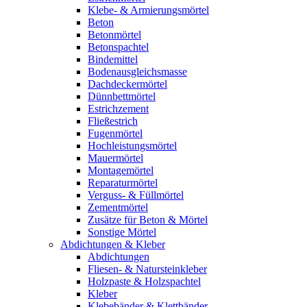
Klebe- & Armierungsmörtel
Beton
Betonmörtel
Betonspachtel
Bindemittel
Bodenausgleichsmasse
Dachdeckermörtel
Dünnbettmörtel
Estrichzement
Fließestrich
Fugenmörtel
Hochleistungsmörtel
Mauermörtel
Montagemörtel
Reparaturmörtel
Verguss- & Füllmörtel
Zementmörtel
Zusätze für Beton & Mörtel
Sonstige Mörtel
Abdichtungen & Kleber
Abdichtungen
Fliesen- & Natursteinkleber
Holzpaste & Holzspachtel
Kleber
Klebebänder & Klettbänder