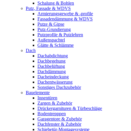
Schalung & Bohlen
Putz, Fassade & WDVS
Armierungsgewebe & -profile
Fassadendämmung & WDVS
Putze & Gipse
Putz-Grundierung
Putzprofile & Putzlehren
Außenspachtel
Glätte & Schlämme
Dach
Dachabdichtung
Dachbegehung
Dachbelüftung
Dachdämmung
Dacheindeckung
Dachentwässerung
Sonstiges Dachzubehör
Bauelemente
Innentüren
Zargen & Zubehör
Drückergarnituren & Türbeschläge
Bodentrepppen
Garagentore & Zubehör
Dachfenster & Zubehör
Schiebetür-Montagesysteme