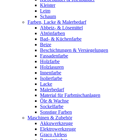
Kleister
Leim
Schaum
Farben, Lacke & Malerbedarf
Abbeiz- & Lösemittel
Abtönfarben
Bad- & Küchenfarbe
Beize
Beschichtungen & Versiegelungen
Fassadenfarbe
Holzfarbe
Holzlasuren
Innenfarbe
Isolierfarbe
Lacke
Malerbedarf
Material für Farbmischanlagen
Öle & Wachse
Sockelfarbe
Sonstige Farben
Maschinen & Zubehör
Akkuwerkzeuge
Elektrowerkzeuge
Graco Airless