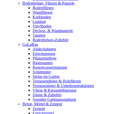
Bodenbeläge, Fliesen & Paneele
Bodenfliesen
Wandfliesen
Korkboden
Laminat
Vinylboden
Decken- & Wandpaneele
Tapeten
Bodenbelags-Zubehör
GaLaBau
Abdeckplanen
Entwässerung
Pflanzenpflege
Rasensamen
Regenwassernutzung
Schüttgüter
Steine im Garten
Terrassendielen & Holzfliesen
Terrassenlager & Unterkonstruktionen
Vliese & Kiesstabilisierung
Zäune & Zubehör
Sonstige Gartenausstattung
Beton, Mörtel & Zement
Zement
Estrichmörtel