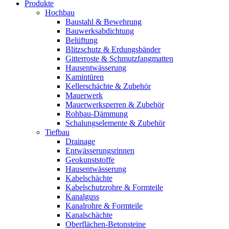
Produkte
Hochbau
Baustahl & Bewehrung
Bauwerksabdichtung
Belüftung
Blitzschutz & Erdungsbänder
Gitterroste & Schmutzfangmatten
Hausentwässerung
Kamintüren
Kellerschächte & Zubehör
Mauerwerk
Mauerwerksperren & Zubehör
Rohbau-Dämmung
Schalungselemente & Zubehör
Tiefbau
Drainage
Entwässerungsrinnen
Geokunststoffe
Hausentwässerung
Kabelschächte
Kabelschutzrohre & Formteile
Kanalguss
Kanalrohre & Formteile
Kanalschächte
Oberflächen-Betonsteine