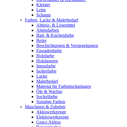
Kleister
Leim
Schaum
Farben, Lacke & Malerbedarf
Abbeiz- & Lösemittel
Abtönfarben
Bad- & Küchenfarbe
Beize
Beschichtungen & Versiegelungen
Fassadenfarbe
Holzfarbe
Holzlasuren
Innenfarbe
Isolierfarbe
Lacke
Malerbedarf
Material für Farbmischanlagen
Öle & Wachse
Sockelfarbe
Sonstige Farben
Maschinen & Zubehör
Akkuwerkzeuge
Elektrowerkzeuge
Graco Airless