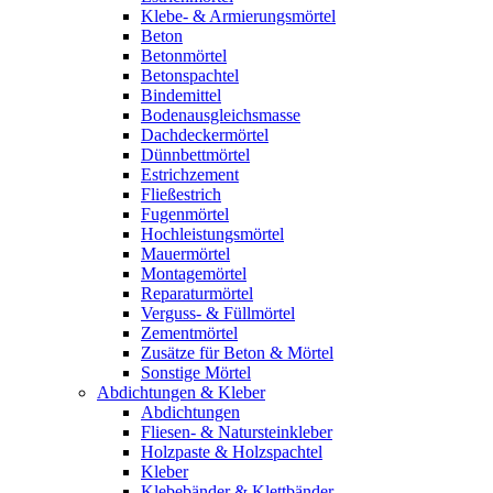
Klebe- & Armierungsmörtel
Beton
Betonmörtel
Betonspachtel
Bindemittel
Bodenausgleichsmasse
Dachdeckermörtel
Dünnbettmörtel
Estrichzement
Fließestrich
Fugenmörtel
Hochleistungsmörtel
Mauermörtel
Montagemörtel
Reparaturmörtel
Verguss- & Füllmörtel
Zementmörtel
Zusätze für Beton & Mörtel
Sonstige Mörtel
Abdichtungen & Kleber
Abdichtungen
Fliesen- & Natursteinkleber
Holzpaste & Holzspachtel
Kleber
Klebebänder & Klettbänder