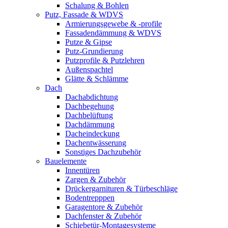
Schalung & Bohlen
Putz, Fassade & WDVS
Armierungsgewebe & -profile
Fassadendämmung & WDVS
Putze & Gipse
Putz-Grundierung
Putzprofile & Putzlehren
Außenspachtel
Glätte & Schlämme
Dach
Dachabdichtung
Dachbegehung
Dachbelüftung
Dachdämmung
Dacheindeckung
Dachentwässerung
Sonstiges Dachzubehör
Bauelemente
Innentüren
Zargen & Zubehör
Drückergarnituren & Türbeschläge
Bodentrepppen
Garagentore & Zubehör
Dachfenster & Zubehör
Schiebetür-Montagesysteme