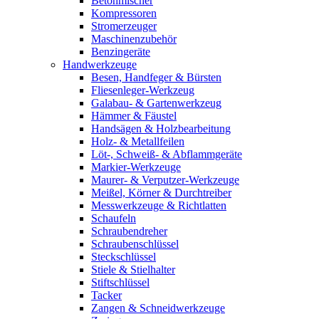
Betonmischer
Kompressoren
Stromerzeuger
Maschinenzubehör
Benzingeräte
Handwerkzeuge
Besen, Handfeger & Bürsten
Fliesenleger-Werkzeug
Galabau- & Gartenwerkzeug
Hämmer & Fäustel
Handsägen & Holzbearbeitung
Holz- & Metallfeilen
Löt-, Schweiß- & Abflammgeräte
Markier-Werkzeuge
Maurer- & Verputzer-Werkzeuge
Meißel, Körner & Durchtreiber
Messwerkzeuge & Richtlatten
Schaufeln
Schraubendreher
Schraubenschlüssel
Steckschlüssel
Stiele & Stielhalter
Stiftschlüssel
Tacker
Zangen & Schneidwerkzeuge