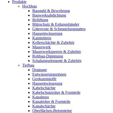
Produkte
Hochbau
Baustahl & Bewehrung
Bauwerksabdichtung
Belüftung
Blitzschutz & Erdungsbänder
Gitterroste & Schmutzfangmatten
Hausentwässerung
Kamintüren
Kellerschächte & Zubehör
Mauerwerk
Mauerwerksperren & Zubehör
Rohbau-Dämmung
Schalungselemente & Zubehör
Tiefbau
Drainage
Entwässerungsrinnen
Geokunststoffe
Hausentwässerung
Kabelschächte
Kabelschutzrohre & Formteile
Kanalguss
Kanalrohre & Formteile
Kanalschächte
Oberflächen-Betonsteine