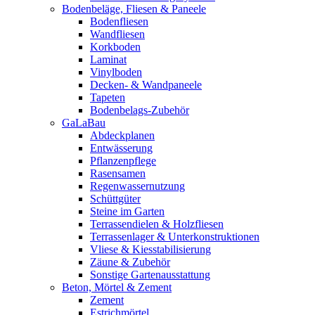
Bodenbeläge, Fliesen & Paneele
Bodenfliesen
Wandfliesen
Korkboden
Laminat
Vinylboden
Decken- & Wandpaneele
Tapeten
Bodenbelags-Zubehör
GaLaBau
Abdeckplanen
Entwässerung
Pflanzenpflege
Rasensamen
Regenwassernutzung
Schüttgüter
Steine im Garten
Terrassendielen & Holzfliesen
Terrassenlager & Unterkonstruktionen
Vliese & Kiesstabilisierung
Zäune & Zubehör
Sonstige Gartenausstattung
Beton, Mörtel & Zement
Zement
Estrichmörtel