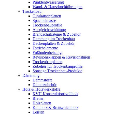
Punktentwässerung
Wand- & Hausdurchführungen
Trockenbau
Gipskartonplatten
Spachtelmasse
Trockenbauprofile
Ausgleichsschüttung
Brandschutzsteine & Zubehör
Dämmung im Trockenbau
Deckenplatten & Zubehör
Estrichelemente
Fußbodenheizung
Revisionsklappen & Revisionstüren
Trockenbauplatten
Zubehör für Trockenbauprofile
Sonstige Trockenbau-Produkte
Dämmung
Dämmstoffe
Dämmzubehör
Holz & Holzwerkstoffe
KVH Konstruktionsvollholz
Bretter
Holzplatten
Kantholz & Brettschichtholz
Leisten