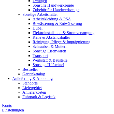
Zwingen
Sonstige Handwerkzeuge
Zubehör für Handwerkzeuge
Sonstige Arbeitsmittel
Arbeitskleidung & PSA
Bewässerung & Entwässerung
Dübel
Elektroinstallation & Stromversorgung
Keile & Abstandshalter
Reinigung, Pflege & Imprägnierung
Schrauben & Muttern
Sonstige Eisenwaren
Transport
Werkstatt & Baustelle
Sonstige Hilfsmittel
Bestseller
Gartenkatalog
Anlieferung & Abholung
Standorte
Liefergebiet
Anlieferkosten
Fuhrpark & Logistik
Konto
Einstellungen