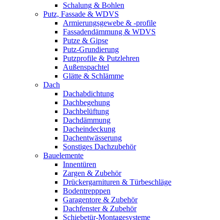
Schalung & Bohlen
Putz, Fassade & WDVS
Armierungsgewebe & -profile
Fassadendämmung & WDVS
Putze & Gipse
Putz-Grundierung
Putzprofile & Putzlehren
Außenspachtel
Glätte & Schlämme
Dach
Dachabdichtung
Dachbegehung
Dachbelüftung
Dachdämmung
Dacheindeckung
Dachentwässerung
Sonstiges Dachzubehör
Bauelemente
Innentüren
Zargen & Zubehör
Drückergarnituren & Türbeschläge
Bodentrepppen
Garagentore & Zubehör
Dachfenster & Zubehör
Schiebetür-Montagesysteme