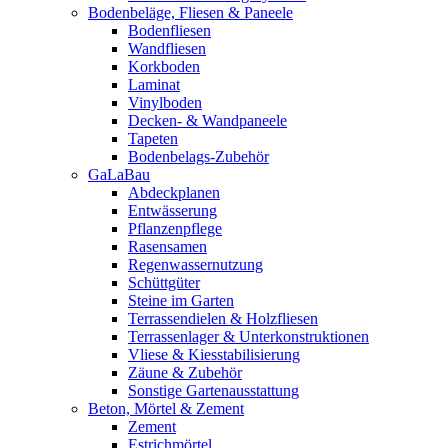
Bodenbeläge, Fliesen & Paneele
Bodenfliesen
Wandfliesen
Korkboden
Laminat
Vinylboden
Decken- & Wandpaneele
Tapeten
Bodenbelags-Zubehör
GaLaBau
Abdeckplanen
Entwässerung
Pflanzenpflege
Rasensamen
Regenwassernutzung
Schüttgüter
Steine im Garten
Terrassendielen & Holzfliesen
Terrassenlager & Unterkonstruktionen
Vliese & Kiesstabilisierung
Zäune & Zubehör
Sonstige Gartenausstattung
Beton, Mörtel & Zement
Zement
Estrichmörtel