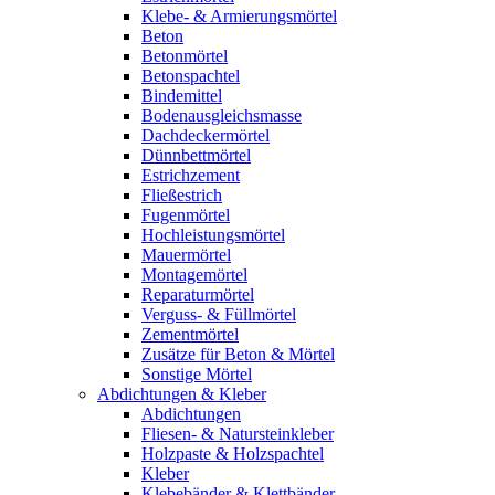
Klebe- & Armierungsmörtel
Beton
Betonmörtel
Betonspachtel
Bindemittel
Bodenausgleichsmasse
Dachdeckermörtel
Dünnbettmörtel
Estrichzement
Fließestrich
Fugenmörtel
Hochleistungsmörtel
Mauermörtel
Montagemörtel
Reparaturmörtel
Verguss- & Füllmörtel
Zementmörtel
Zusätze für Beton & Mörtel
Sonstige Mörtel
Abdichtungen & Kleber
Abdichtungen
Fliesen- & Natursteinkleber
Holzpaste & Holzspachtel
Kleber
Klebebänder & Klettbänder