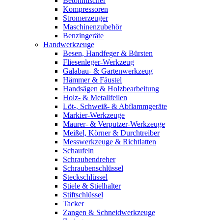
Betonmischer
Kompressoren
Stromerzeuger
Maschinenzubehör
Benzingeräte
Handwerkzeuge
Besen, Handfeger & Bürsten
Fliesenleger-Werkzeug
Galabau- & Gartenwerkzeug
Hämmer & Fäustel
Handsägen & Holzbearbeitung
Holz- & Metallfeilen
Löt-, Schweiß- & Abflammgeräte
Markier-Werkzeuge
Maurer- & Verputzer-Werkzeuge
Meißel, Körner & Durchtreiber
Messwerkzeuge & Richtlatten
Schaufeln
Schraubendreher
Schraubenschlüssel
Steckschlüssel
Stiele & Stielhalter
Stiftschlüssel
Tacker
Zangen & Schneidwerkzeuge