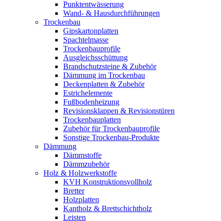
Punktentwässerung
Wand- & Hausdurchführungen
Trockenbau
Gipskartonplatten
Spachtelmasse
Trockenbauprofile
Ausgleichsschüttung
Brandschutzsteine & Zubehör
Dämmung im Trockenbau
Deckenplatten & Zubehör
Estrichelemente
Fußbodenheizung
Revisionsklappen & Revisionstüren
Trockenbauplatten
Zubehör für Trockenbauprofile
Sonstige Trockenbau-Produkte
Dämmung
Dämmstoffe
Dämmzubehör
Holz & Holzwerkstoffe
KVH Konstruktionsvollholz
Bretter
Holzplatten
Kantholz & Brettschichtholz
Leisten