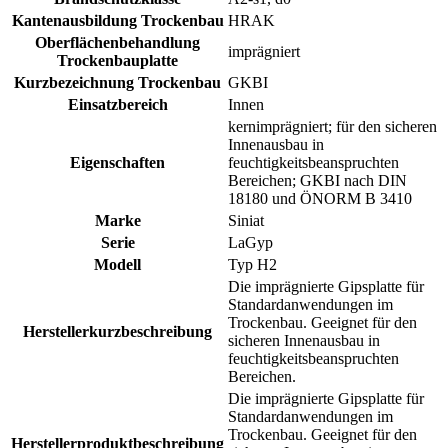
Kantenausbildung Trockenbau
HRAK
Oberflächenbehandlung
imprägniert
Trockenbauplatte
Kurzbezeichnung Trockenbau
GKBI
Einsatzbereich
Innen
kernimprägniert; für den sicheren
Innenausbau in
Eigenschaften
feuchtigkeitsbeanspruchten
Bereichen; GKBI nach DIN
18180 und ÖNORM B 3410
Marke
Siniat
Serie
LaGyp
Modell
Typ H2
Die imprägnierte Gipsplatte für
Standardanwendungen im
Trockenbau. Geeignet für den
Herstellerkurzbeschreibung
sicheren Innenausbau in
feuchtigkeitsbeanspruchten
Bereichen.
Die imprägnierte Gipsplatte für
Standardanwendungen im
Trockenbau. Geeignet für den
Herstellerproduktbeschreibung