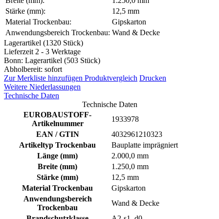
Breite (mm):
1.250,0 mm
Stärke (mm):
12,5 mm
Material Trockenbau:
Gipskarton
Anwendungsbereich Trockenbau:
Wand & Decke
Lagerartikel (1320 Stück)
Lieferzeit 2 - 3 Werktage
Bonn: Lagerartikel (503 Stück)
Abholbereit: sofort
Zur Merkliste hinzufügen
Produktvergleich
Drucken
Weitere Niederlassungen
Technische Daten
Technische Daten
EUROBAUSTOFF-
1933978
Artikelnummer
EAN / GTIN
4032961210323
Artikeltyp Trockenbau
Bauplatte imprägniert
Länge (mm)
2.000,0 mm
Breite (mm)
1.250,0 mm
Stärke (mm)
12,5 mm
Material Trockenbau
Gipskarton
Anwendungsbereich
Wand & Decke
Trockenbau
Brandschutzklasse
A2-s1, d0