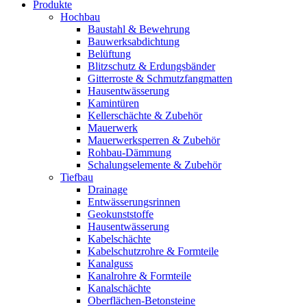
Produkte
Hochbau
Baustahl & Bewehrung
Bauwerksabdichtung
Belüftung
Blitzschutz & Erdungsbänder
Gitterroste & Schmutzfangmatten
Hausentwässerung
Kamintüren
Kellerschächte & Zubehör
Mauerwerk
Mauerwerksperren & Zubehör
Rohbau-Dämmung
Schalungselemente & Zubehör
Tiefbau
Drainage
Entwässerungsrinnen
Geokunststoffe
Hausentwässerung
Kabelschächte
Kabelschutzrohre & Formteile
Kanalguss
Kanalrohre & Formteile
Kanalschächte
Oberflächen-Betonsteine