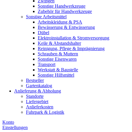
Zwingen
Sonstige Handwerkzeuge
Zubehör für Handwerkzeuge
Sonstige Arbeitsmittel
Arbeitskleidung & PSA
Bewässerung & Entwässerung
Dübel
Elektroinstallation & Stromversorgung
Keile & Abstandshalter
Reinigung, Pflege & Imprägnierung
Schrauben & Muttern
Sonstige Eisenwaren
Transport
Werkstatt & Baustelle
Sonstige Hilfsmittel
Bestseller
Gartenkatalog
Anlieferung & Abholung
Standorte
Liefergebiet
Anlieferkosten
Fuhrpark & Logistik
Konto
Einstellungen