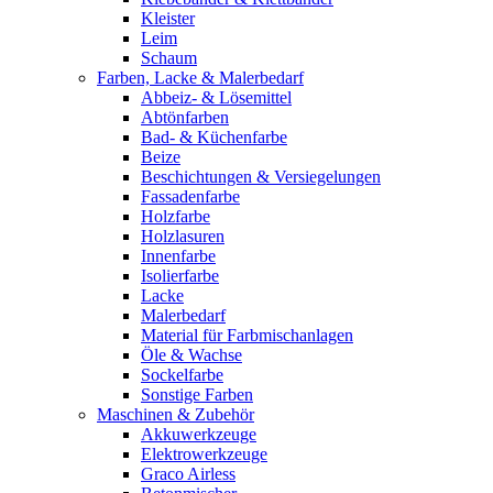
Kleister
Leim
Schaum
Farben, Lacke & Malerbedarf
Abbeiz- & Lösemittel
Abtönfarben
Bad- & Küchenfarbe
Beize
Beschichtungen & Versiegelungen
Fassadenfarbe
Holzfarbe
Holzlasuren
Innenfarbe
Isolierfarbe
Lacke
Malerbedarf
Material für Farbmischanlagen
Öle & Wachse
Sockelfarbe
Sonstige Farben
Maschinen & Zubehör
Akkuwerkzeuge
Elektrowerkzeuge
Graco Airless