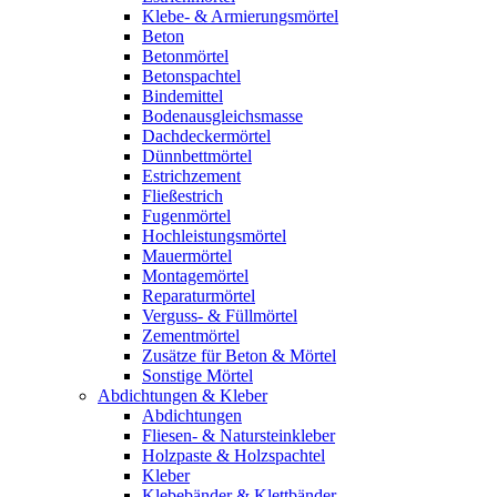
Klebe- & Armierungsmörtel
Beton
Betonmörtel
Betonspachtel
Bindemittel
Bodenausgleichsmasse
Dachdeckermörtel
Dünnbettmörtel
Estrichzement
Fließestrich
Fugenmörtel
Hochleistungsmörtel
Mauermörtel
Montagemörtel
Reparaturmörtel
Verguss- & Füllmörtel
Zementmörtel
Zusätze für Beton & Mörtel
Sonstige Mörtel
Abdichtungen & Kleber
Abdichtungen
Fliesen- & Natursteinkleber
Holzpaste & Holzspachtel
Kleber
Klebebänder & Klettbänder