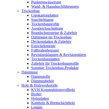
Punktentwässerung
Wand- & Hausdurchführungen
Trockenbau
Gipskartonplatten
Spachtelmasse
Trockenbauprofile
Ausgleichsschüttung
Brandschutzsteine & Zubehör
Dämmung im Trockenbau
Deckenplatten & Zubehör
Estrichelemente
Fußbodenheizung
Revisionsklappen & Revisionstüren
Trockenbauplatten
Zubehör für Trockenbauprofile
Sonstige Trockenbau-Produkte
Dämmung
Dämmstoffe
Dämmzubehör
Holz & Holzwerkstoffe
KVH Konstruktionsvollholz
Bretter
Holzplatten
Kantholz & Brettschichtholz
Leisten