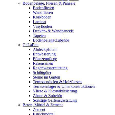
Bodenbeläge, Fliesen & Paneele
Bodenfliesen
Wandfliesen
Korkboden
Laminat
Vinylboden
Decken- & Wandpaneele
Tapeten
Bodenbelags-Zubehör
GaLaBau
Abdeckplanen
Entwässerung
Pflanzenpflege
Rasensamen
Regenwassernutzung
Schüttgüter
Steine im Garten
Terrassendielen & Holzfliesen
Terrassenlager & Unterkonstruktionen
Vliese & Kiesstabilisierung
Zäune & Zubehör
Sonstige Gartenausstattung
Beton, Mörtel & Zement
Zement
Estrichmörtel