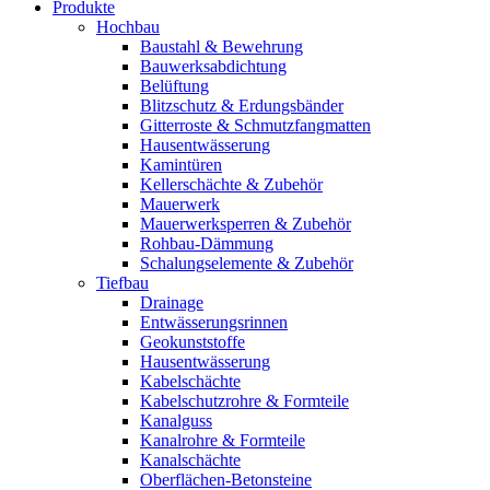
Produkte
Hochbau
Baustahl & Bewehrung
Bauwerksabdichtung
Belüftung
Blitzschutz & Erdungsbänder
Gitterroste & Schmutzfangmatten
Hausentwässerung
Kamintüren
Kellerschächte & Zubehör
Mauerwerk
Mauerwerksperren & Zubehör
Rohbau-Dämmung
Schalungselemente & Zubehör
Tiefbau
Drainage
Entwässerungsrinnen
Geokunststoffe
Hausentwässerung
Kabelschächte
Kabelschutzrohre & Formteile
Kanalguss
Kanalrohre & Formteile
Kanalschächte
Oberflächen-Betonsteine