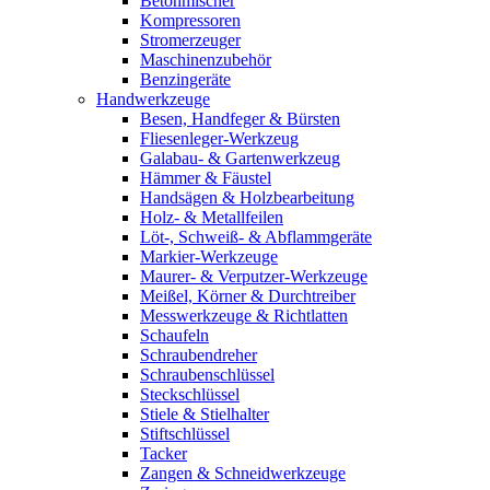
Betonmischer
Kompressoren
Stromerzeuger
Maschinenzubehör
Benzingeräte
Handwerkzeuge
Besen, Handfeger & Bürsten
Fliesenleger-Werkzeug
Galabau- & Gartenwerkzeug
Hämmer & Fäustel
Handsägen & Holzbearbeitung
Holz- & Metallfeilen
Löt-, Schweiß- & Abflammgeräte
Markier-Werkzeuge
Maurer- & Verputzer-Werkzeuge
Meißel, Körner & Durchtreiber
Messwerkzeuge & Richtlatten
Schaufeln
Schraubendreher
Schraubenschlüssel
Steckschlüssel
Stiele & Stielhalter
Stiftschlüssel
Tacker
Zangen & Schneidwerkzeuge