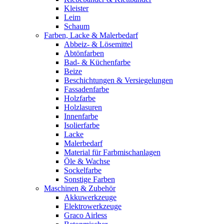
Kleister
Leim
Schaum
Farben, Lacke & Malerbedarf
Abbeiz- & Lösemittel
Abtönfarben
Bad- & Küchenfarbe
Beize
Beschichtungen & Versiegelungen
Fassadenfarbe
Holzfarbe
Holzlasuren
Innenfarbe
Isolierfarbe
Lacke
Malerbedarf
Material für Farbmischanlagen
Öle & Wachse
Sockelfarbe
Sonstige Farben
Maschinen & Zubehör
Akkuwerkzeuge
Elektrowerkzeuge
Graco Airless