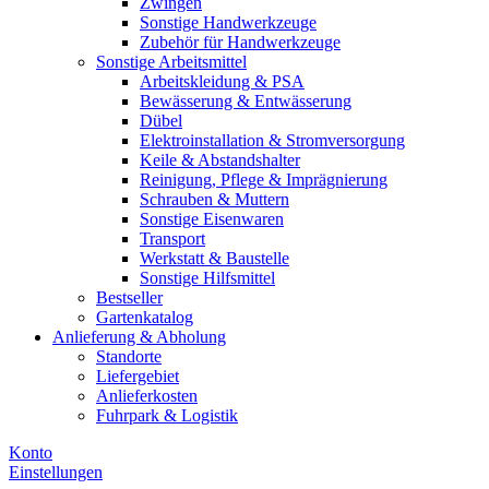
Zwingen
Sonstige Handwerkzeuge
Zubehör für Handwerkzeuge
Sonstige Arbeitsmittel
Arbeitskleidung & PSA
Bewässerung & Entwässerung
Dübel
Elektroinstallation & Stromversorgung
Keile & Abstandshalter
Reinigung, Pflege & Imprägnierung
Schrauben & Muttern
Sonstige Eisenwaren
Transport
Werkstatt & Baustelle
Sonstige Hilfsmittel
Bestseller
Gartenkatalog
Anlieferung & Abholung
Standorte
Liefergebiet
Anlieferkosten
Fuhrpark & Logistik
Konto
Einstellungen