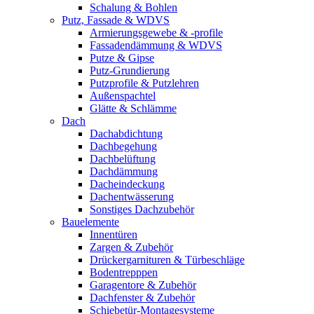
Schalung & Bohlen
Putz, Fassade & WDVS
Armierungsgewebe & -profile
Fassadendämmung & WDVS
Putze & Gipse
Putz-Grundierung
Putzprofile & Putzlehren
Außenspachtel
Glätte & Schlämme
Dach
Dachabdichtung
Dachbegehung
Dachbelüftung
Dachdämmung
Dacheindeckung
Dachentwässerung
Sonstiges Dachzubehör
Bauelemente
Innentüren
Zargen & Zubehör
Drückergarnituren & Türbeschläge
Bodentrepppen
Garagentore & Zubehör
Dachfenster & Zubehör
Schiebetür-Montagesysteme