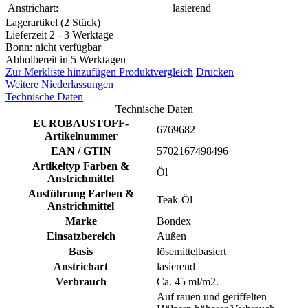
Anstrichart:
lasierend
Lagerartikel (2 Stück)
Lieferzeit 2 - 3 Werktage
Bonn: nicht verfügbar
Abholbereit in 5 Werktagen
Zur Merkliste hinzufügen
Produktvergleich
Drucken
Weitere Niederlassungen
Technische Daten
Technische Daten
EUROBAUSTOFF-
6769682
Artikelnummer
EAN / GTIN
5702167498496
Artikeltyp Farben &
Öl
Anstrichmittel
Ausführung Farben &
Teak-Öl
Anstrichmittel
Marke
Bondex
Einsatzbereich
Außen
Basis
lösemittelbasiert
Anstrichart
lasierend
Verbrauch
Ca. 45 ml/m2.
Auf rauen und geriffelten