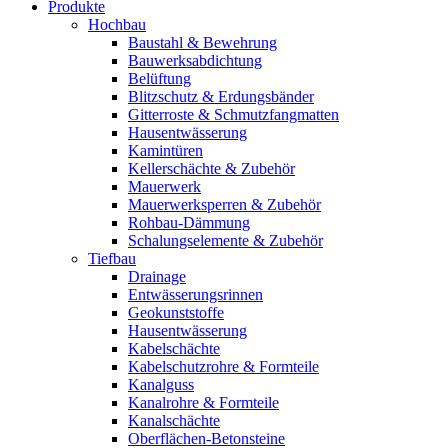
Produkte
Hochbau
Baustahl & Bewehrung
Bauwerksabdichtung
Belüftung
Blitzschutz & Erdungsbänder
Gitterroste & Schmutzfangmatten
Hausentwässerung
Kamintüren
Kellerschächte & Zubehör
Mauerwerk
Mauerwerksperren & Zubehör
Rohbau-Dämmung
Schalungselemente & Zubehör
Tiefbau
Drainage
Entwässerungsrinnen
Geokunststoffe
Hausentwässerung
Kabelschächte
Kabelschutzrohre & Formteile
Kanalguss
Kanalrohre & Formteile
Kanalschächte
Oberflächen-Betonsteine