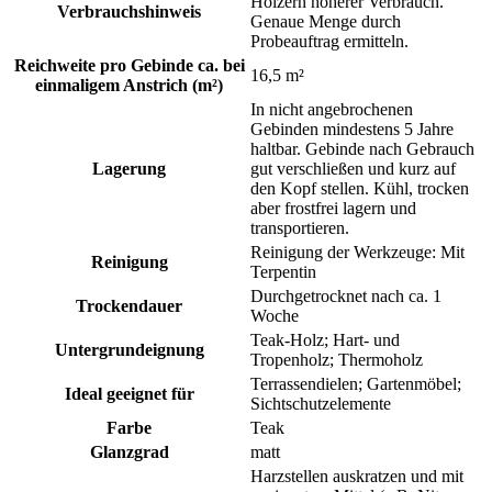
Hölzern höherer Verbrauch.
Verbrauchshinweis
Genaue Menge durch
Probeauftrag ermitteln.
Reichweite pro Gebinde ca. bei
16,5 m²
einmaligem Anstrich (m²)
In nicht angebrochenen
Gebinden mindestens 5 Jahre
haltbar. Gebinde nach Gebrauch
Lagerung
gut verschließen und kurz auf
den Kopf stellen. Kühl, trocken
aber frostfrei lagern und
transportieren.
Reinigung der Werkzeuge: Mit
Reinigung
Terpentin
Durchgetrocknet nach ca. 1
Trockendauer
Woche
Teak-Holz; Hart- und
Untergrundeignung
Tropenholz; Thermoholz
Terrassendielen; Gartenmöbel;
Ideal geeignet für
Sichtschutzelemente
Farbe
Teak
Glanzgrad
matt
Harzstellen auskratzen und mit