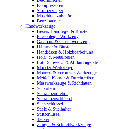
Betonmischer
Kompressoren
Stromerzeuger
Maschinenzubehör
Benzingeräte
Handwerkzeuge
Besen, Handfeger & Bürsten
Fliesenleger-Werkzeug
Galabau- & Gartenwerkzeug
Hämmer & Fäustel
Handsägen & Holzbearbeitung
Holz- & Metallfeilen
Löt-, Schweiß- & Abflammgeräte
Markier-Werkzeuge
Maurer- & Verputzer-Werkzeuge
Meißel, Körner & Durchtreiber
Messwerkzeuge & Richtlatten
Schaufeln
Schraubendreher
Schraubenschlüssel
Steckschlüssel
Stiele & Stielhalter
Stiftschlüssel
Tacker
Zangen & Schneidwerkzeuge