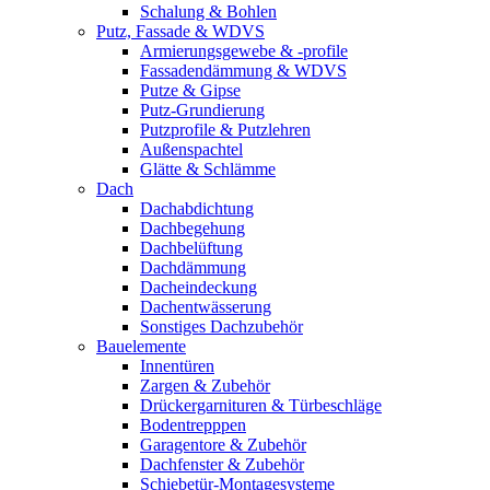
Schalung & Bohlen
Putz, Fassade & WDVS
Armierungsgewebe & -profile
Fassadendämmung & WDVS
Putze & Gipse
Putz-Grundierung
Putzprofile & Putzlehren
Außenspachtel
Glätte & Schlämme
Dach
Dachabdichtung
Dachbegehung
Dachbelüftung
Dachdämmung
Dacheindeckung
Dachentwässerung
Sonstiges Dachzubehör
Bauelemente
Innentüren
Zargen & Zubehör
Drückergarnituren & Türbeschläge
Bodentrepppen
Garagentore & Zubehör
Dachfenster & Zubehör
Schiebetür-Montagesysteme