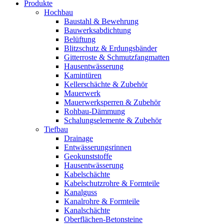
Produkte
Hochbau
Baustahl & Bewehrung
Bauwerksabdichtung
Belüftung
Blitzschutz & Erdungsbänder
Gitterroste & Schmutzfangmatten
Hausentwässerung
Kamintüren
Kellerschächte & Zubehör
Mauerwerk
Mauerwerksperren & Zubehör
Rohbau-Dämmung
Schalungselemente & Zubehör
Tiefbau
Drainage
Entwässerungsrinnen
Geokunststoffe
Hausentwässerung
Kabelschächte
Kabelschutzrohre & Formteile
Kanalguss
Kanalrohre & Formteile
Kanalschächte
Oberflächen-Betonsteine