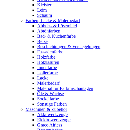
Kleister
Leim
Schaum
Farben, Lacke & Malerbedarf
Abbeiz- & Lösemittel
Abtönfarben
Bad- & Küchenfarbe
Beize
Beschichtungen & Versiegelungen
Fassadenfarbe
Holzfarbe
Holzlasuren
Innenfarbe
Isolierfarbe
Lacke
Malerbedarf
Material für Farbmischanlagen
Öle & Wachse
Sockelfarbe
Sonstige Farben
Maschinen & Zubehör
Akkuwerkzeuge
Elektrowerkzeuge
Graco Airless