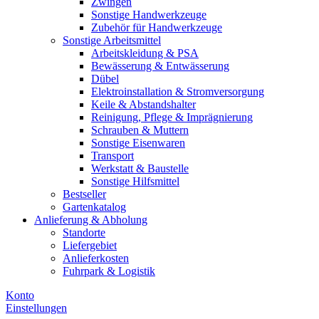
Zwingen
Sonstige Handwerkzeuge
Zubehör für Handwerkzeuge
Sonstige Arbeitsmittel
Arbeitskleidung & PSA
Bewässerung & Entwässerung
Dübel
Elektroinstallation & Stromversorgung
Keile & Abstandshalter
Reinigung, Pflege & Imprägnierung
Schrauben & Muttern
Sonstige Eisenwaren
Transport
Werkstatt & Baustelle
Sonstige Hilfsmittel
Bestseller
Gartenkatalog
Anlieferung & Abholung
Standorte
Liefergebiet
Anlieferkosten
Fuhrpark & Logistik
Konto
Einstellungen