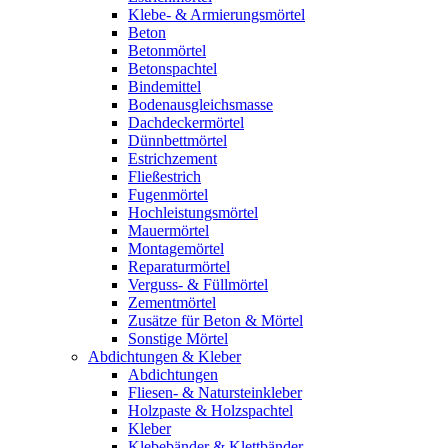
Klebe- & Armierungsmörtel
Beton
Betonmörtel
Betonspachtel
Bindemittel
Bodenausgleichsmasse
Dachdeckermörtel
Dünnbettmörtel
Estrichzement
Fließestrich
Fugenmörtel
Hochleistungsmörtel
Mauermörtel
Montagemörtel
Reparaturmörtel
Verguss- & Füllmörtel
Zementmörtel
Zusätze für Beton & Mörtel
Sonstige Mörtel
Abdichtungen & Kleber
Abdichtungen
Fliesen- & Natursteinkleber
Holzpaste & Holzspachtel
Kleber
Klebebänder & Klettbänder