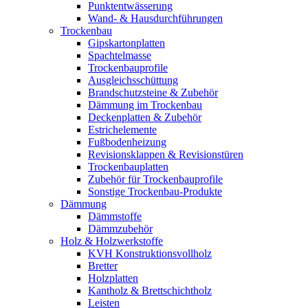
Punktentwässerung
Wand- & Hausdurchführungen
Trockenbau
Gipskartonplatten
Spachtelmasse
Trockenbauprofile
Ausgleichsschüttung
Brandschutzsteine & Zubehör
Dämmung im Trockenbau
Deckenplatten & Zubehör
Estrichelemente
Fußbodenheizung
Revisionsklappen & Revisionstüren
Trockenbauplatten
Zubehör für Trockenbauprofile
Sonstige Trockenbau-Produkte
Dämmung
Dämmstoffe
Dämmzubehör
Holz & Holzwerkstoffe
KVH Konstruktionsvollholz
Bretter
Holzplatten
Kantholz & Brettschichtholz
Leisten