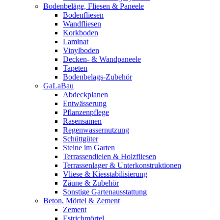
Bodenbeläge, Fliesen & Paneele
Bodenfliesen
Wandfliesen
Korkboden
Laminat
Vinylboden
Decken- & Wandpaneele
Tapeten
Bodenbelags-Zubehör
GaLaBau
Abdeckplanen
Entwässerung
Pflanzenpflege
Rasensamen
Regenwassernutzung
Schüttgüter
Steine im Garten
Terrassendielen & Holzfliesen
Terrassenlager & Unterkonstruktionen
Vliese & Kiesstabilisierung
Zäune & Zubehör
Sonstige Gartenausstattung
Beton, Mörtel & Zement
Zement
Estrichmörtel