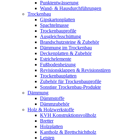
Punktentwässerung
Wand- & Hausdurchführungen
Trockenbau
Gipskartonplatten
Spachtelmasse
Trockenbauprofile
Ausgleichsschüttung
Brandschutzsteine & Zubehör
Dämmung im Trockenbau
Deckenplatten & Zubehör
Estrichelemente
Fußbodenheizung
Revisionsklappen & Revisionstüren
Trockenbauplatten
Zubehör für Trockenbauprofile
Sonstige Trockenbau-Produkte
Dämmung
Dämmstoffe
Dämmzubehör
Holz & Holzwerkstoffe
KVH Konstruktionsvollholz
Bretter
Holzplatten
Kantholz & Brettschichtholz
Leisten