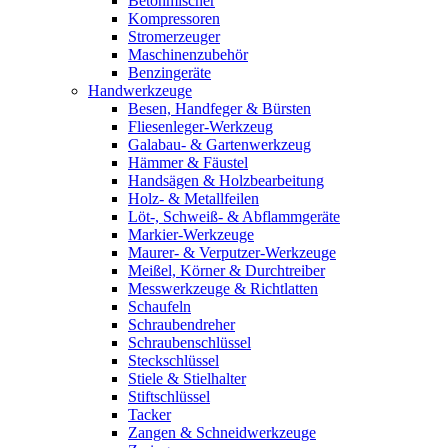
Betonmischer
Kompressoren
Stromerzeuger
Maschinenzubehör
Benzingeräte
Handwerkzeuge
Besen, Handfeger & Bürsten
Fliesenleger-Werkzeug
Galabau- & Gartenwerkzeug
Hämmer & Fäustel
Handsägen & Holzbearbeitung
Holz- & Metallfeilen
Löt-, Schweiß- & Abflammgeräte
Markier-Werkzeuge
Maurer- & Verputzer-Werkzeuge
Meißel, Körner & Durchtreiber
Messwerkzeuge & Richtlatten
Schaufeln
Schraubendreher
Schraubenschlüssel
Steckschlüssel
Stiele & Stielhalter
Stiftschlüssel
Tacker
Zangen & Schneidwerkzeuge