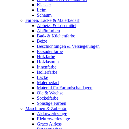
Kleister
Leim
Schaum
Farben, Lacke & Malerbedarf
Abbeiz- & Lösemittel
Abtönfarben
Bad- & Küchenfarbe
Beize
Beschichtungen & Versiegelungen
Fassadenfarbe
Holzfarbe
Holzlasuren
Innenfarbe
Isolierfarbe
Lacke
Malerbedarf
Material für Farbmischanlagen
Öle & Wachse
Sockelfarbe
Sonstige Farben
Maschinen & Zubehör
Akkuwerkzeuge
Elektrowerkzeuge
Graco Airless