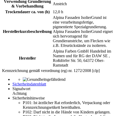
Verwendung Grundierung
Anstrich
& Vorbehandlung
Trockendauer ca. von (h)
12,0 h
Alpina Fassaden IsolierGrund ist
eine verarbeitungsfertige,
pigmentierte Spezialgrundierung.
Herstellerkurzbeschreibung
Alpina Fassaden IsolierGrund eignet
sich hervorragend für
Grundieranstriche, um Flecken wie
z.B. Efeurückstände zu isolieren.
Alpina Farben GmbH Handelnd im
Namen und für RG der DAW SE ,
Hersteller
Roßdörfer Str. 50, 64372 Ober-
Ramstadt
Kennzeichnung gemäß verordnung (eg) nr. 1272/2008 [clp]
Sicherheitsdatenblatt
Signalwort
Achtung
Sicherheitshinweise
P101:
Ist ärztlicher Rat erforderlich, Verpackung oder
Kennzeichnungsetikett bereithalten.
P102:
Darf nicht in die Hände von Kindern gelangen.