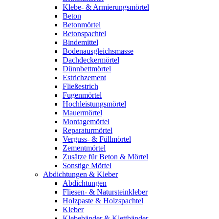
Klebe- & Armierungsmörtel
Beton
Betonmörtel
Betonspachtel
Bindemittel
Bodenausgleichsmasse
Dachdeckermörtel
Dünnbettmörtel
Estrichzement
Fließestrich
Fugenmörtel
Hochleistungsmörtel
Mauermörtel
Montagemörtel
Reparaturmörtel
Verguss- & Füllmörtel
Zementmörtel
Zusätze für Beton & Mörtel
Sonstige Mörtel
Abdichtungen & Kleber
Abdichtungen
Fliesen- & Natursteinkleber
Holzpaste & Holzspachtel
Kleber
Klebebänder & Klettbänder