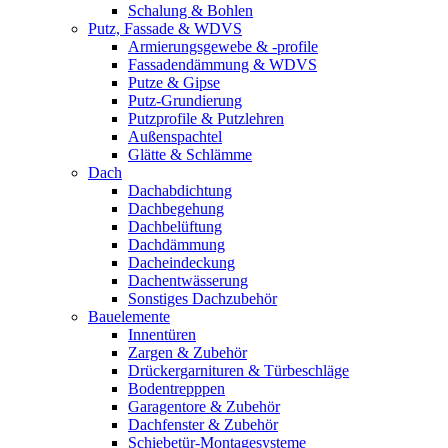
Schalung & Bohlen
Putz, Fassade & WDVS
Armierungsgewebe & -profile
Fassadendämmung & WDVS
Putze & Gipse
Putz-Grundierung
Putzprofile & Putzlehren
Außenspachtel
Glätte & Schlämme
Dach
Dachabdichtung
Dachbegehung
Dachbelüftung
Dachdämmung
Dacheindeckung
Dachentwässerung
Sonstiges Dachzubehör
Bauelemente
Innentüren
Zargen & Zubehör
Drückergarnituren & Türbeschläge
Bodentrepppen
Garagentore & Zubehör
Dachfenster & Zubehör
Schiebetür-Montagesysteme