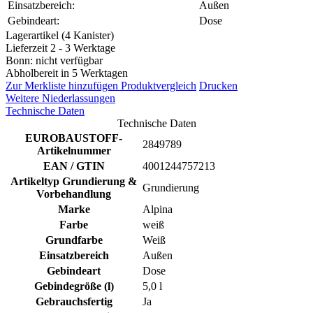
Einsatzbereich:
Außen
Gebindeart:
Dose
Lagerartikel (4 Kanister)
Lieferzeit 2 - 3 Werktage
Bonn: nicht verfügbar
Abholbereit in 5 Werktagen
Zur Merkliste hinzufügen
Produktvergleich
Drucken
Weitere Niederlassungen
Technische Daten
Technische Daten
EUROBAUSTOFF-
2849789
Artikelnummer
EAN / GTIN
4001244757213
Artikeltyp Grundierung &
Grundierung
Vorbehandlung
Marke
Alpina
Farbe
weiß
Grundfarbe
Weiß
Einsatzbereich
Außen
Gebindeart
Dose
Gebindegröße (l)
5,0 l
Gebrauchsfertig
Ja