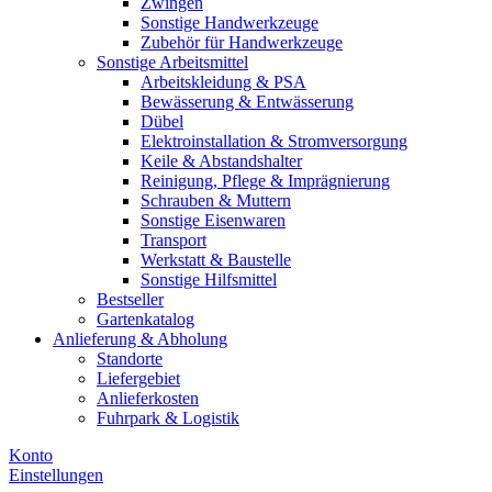
Zwingen
Sonstige Handwerkzeuge
Zubehör für Handwerkzeuge
Sonstige Arbeitsmittel
Arbeitskleidung & PSA
Bewässerung & Entwässerung
Dübel
Elektroinstallation & Stromversorgung
Keile & Abstandshalter
Reinigung, Pflege & Imprägnierung
Schrauben & Muttern
Sonstige Eisenwaren
Transport
Werkstatt & Baustelle
Sonstige Hilfsmittel
Bestseller
Gartenkatalog
Anlieferung & Abholung
Standorte
Liefergebiet
Anlieferkosten
Fuhrpark & Logistik
Konto
Einstellungen