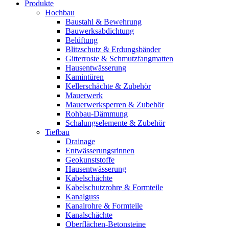
Produkte
Hochbau
Baustahl & Bewehrung
Bauwerksabdichtung
Belüftung
Blitzschutz & Erdungsbänder
Gitterroste & Schmutzfangmatten
Hausentwässerung
Kamintüren
Kellerschächte & Zubehör
Mauerwerk
Mauerwerksperren & Zubehör
Rohbau-Dämmung
Schalungselemente & Zubehör
Tiefbau
Drainage
Entwässerungsrinnen
Geokunststoffe
Hausentwässerung
Kabelschächte
Kabelschutzrohre & Formteile
Kanalguss
Kanalrohre & Formteile
Kanalschächte
Oberflächen-Betonsteine