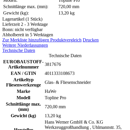
Modell:
Topline Pro
Schnittlänge max. (mm):
720,00 mm
Gewicht (kg):
13,20 kg
Lagerartikel (1 Stück)
Lieferzeit 2 - 3 Werktage
Bonn: nicht verfügbar
Abholbereit in 5 Werktagen
Zur Merkliste hinzufügen
Produktvergleich
Drucken
Weitere Niederlassungen
Technische Daten
Technische Daten
EUROBAUSTOFF-
3817676
Artikelnummer
EAN / GTIN
4011333108673
Artikeltyp
Glas- & Fliesenschneider
Fliesenwerkzeuge
Marke
HaWe
Modell
Topline Pro
Schnittlänge max.
720,00 mm
(mm)
Gewicht (kg)
13,20 kg
Hans Werner GmbH & Co. KG
Werkzeuggroßhandlung , Uhlmannstr. 35,
Hersteller