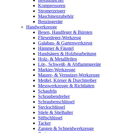
Betonmischer
Kompressoren
Stromerzeuger
Maschinenzubehör
Benzingeräte
Handwerkzeuge
Besen, Handfeger & Bürsten
Fliesenleger-Werkzeug
Galabau- & Gartenwerkzeug
Hämmer & Fäustel
Handsägen & Holzbearbeitung
Holz- & Metallfeilen
Löt-, Schweiß- & Abflammgeräte
Markier-Werkzeuge
Maurer- & Verputzer-Werkzeuge
Meißel, Körner & Durchtreiber
Messwerkzeuge & Richtlatten
Schaufeln
Schraubendreher
Schraubenschlüssel
Steckschlüssel
Stiele & Stielhalter
Stiftschlüssel
Tacker
Zangen & Schneidwerkzeuge