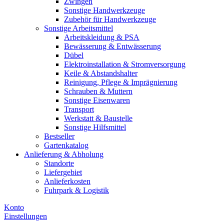
Zwingen
Sonstige Handwerkzeuge
Zubehör für Handwerkzeuge
Sonstige Arbeitsmittel
Arbeitskleidung & PSA
Bewässerung & Entwässerung
Dübel
Elektroinstallation & Stromversorgung
Keile & Abstandshalter
Reinigung, Pflege & Imprägnierung
Schrauben & Muttern
Sonstige Eisenwaren
Transport
Werkstatt & Baustelle
Sonstige Hilfsmittel
Bestseller
Gartenkatalog
Anlieferung & Abholung
Standorte
Liefergebiet
Anlieferkosten
Fuhrpark & Logistik
Konto
Einstellungen