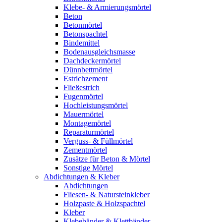
Klebe- & Armierungsmörtel
Beton
Betonmörtel
Betonspachtel
Bindemittel
Bodenausgleichsmasse
Dachdeckermörtel
Dünnbettmörtel
Estrichzement
Fließestrich
Fugenmörtel
Hochleistungsmörtel
Mauermörtel
Montagemörtel
Reparaturmörtel
Verguss- & Füllmörtel
Zementmörtel
Zusätze für Beton & Mörtel
Sonstige Mörtel
Abdichtungen & Kleber
Abdichtungen
Fliesen- & Natursteinkleber
Holzpaste & Holzspachtel
Kleber
Klebebänder & Klettbänder