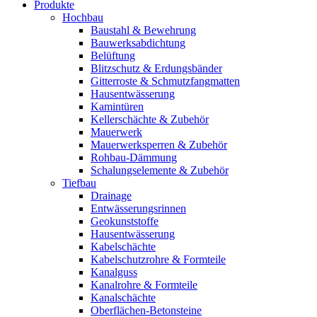
Produkte
Hochbau
Baustahl & Bewehrung
Bauwerksabdichtung
Belüftung
Blitzschutz & Erdungsbänder
Gitterroste & Schmutzfangmatten
Hausentwässerung
Kamintüren
Kellerschächte & Zubehör
Mauerwerk
Mauerwerksperren & Zubehör
Rohbau-Dämmung
Schalungselemente & Zubehör
Tiefbau
Drainage
Entwässerungsrinnen
Geokunststoffe
Hausentwässerung
Kabelschächte
Kabelschutzrohre & Formteile
Kanalguss
Kanalrohre & Formteile
Kanalschächte
Oberflächen-Betonsteine