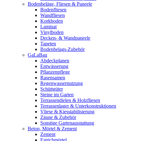
Bodenbeläge, Fliesen & Paneele
Bodenfliesen
Wandfliesen
Korkboden
Laminat
Vinylboden
Decken- & Wandpaneele
Tapeten
Bodenbelags-Zubehör
GaLaBau
Abdeckplanen
Entwässerung
Pflanzenpflege
Rasensamen
Regenwassernutzung
Schüttgüter
Steine im Garten
Terrassendielen & Holzfliesen
Terrassenlager & Unterkonstruktionen
Vliese & Kiesstabilisierung
Zäune & Zubehör
Sonstige Gartenausstattung
Beton, Mörtel & Zement
Zement
Estrichmörtel