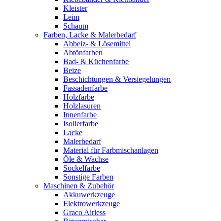
Kleister
Leim
Schaum
Farben, Lacke & Malerbedarf
Abbeiz- & Lösemittel
Abtönfarben
Bad- & Küchenfarbe
Beize
Beschichtungen & Versiegelungen
Fassadenfarbe
Holzfarbe
Holzlasuren
Innenfarbe
Isolierfarbe
Lacke
Malerbedarf
Material für Farbmischanlagen
Öle & Wachse
Sockelfarbe
Sonstige Farben
Maschinen & Zubehör
Akkuwerkzeuge
Elektrowerkzeuge
Graco Airless