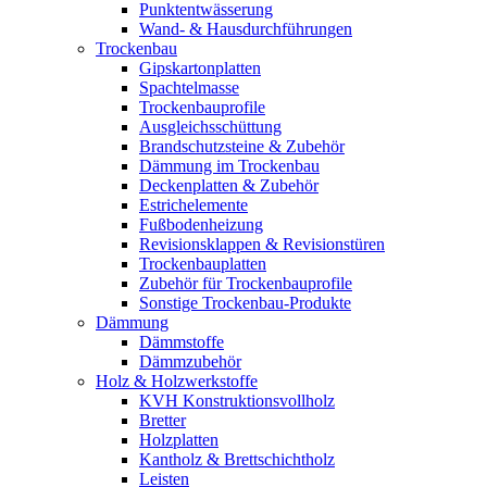
Punktentwässerung
Wand- & Hausdurchführungen
Trockenbau
Gipskartonplatten
Spachtelmasse
Trockenbauprofile
Ausgleichsschüttung
Brandschutzsteine & Zubehör
Dämmung im Trockenbau
Deckenplatten & Zubehör
Estrichelemente
Fußbodenheizung
Revisionsklappen & Revisionstüren
Trockenbauplatten
Zubehör für Trockenbauprofile
Sonstige Trockenbau-Produkte
Dämmung
Dämmstoffe
Dämmzubehör
Holz & Holzwerkstoffe
KVH Konstruktionsvollholz
Bretter
Holzplatten
Kantholz & Brettschichtholz
Leisten