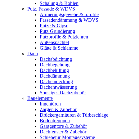
Schalung & Bohlen
Putz, Fassade & WDVS
Armierungsgewebe & -profile
Fassadendämmung & WDVS
Putze & Gipse
Putz-Grundierung
Putzprofile & Putzlehren
Außenspachtel
Glätte & Schlämme
Dach
Dachabdichtung
Dachbegehung
Dachbelüftung
Dachdämmung
Dacheindeckung
Dachentwässerung
Sonstiges Dachzubehör
Bauelemente
Innentüren
Zargen & Zubehör
Drückergarnituren & Türbeschläge
Bodentrepppen
Garagentore & Zubehör
Dachfenster & Zubehör
Schiebetür-Montagesysteme