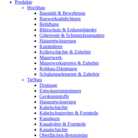
Produkte
Hochbau
Baustahl & Bewehrung
Bauwerksabdichtung
Belüftung
Blitzschutz & Erdungsbänder
Gitterroste & Schmutzfangmatten
Hausentwässerung
Kamintüren
Kellerschächte & Zubehör
Mauerwerk
Mauerwerksperren & Zubehör
Rohbau-Dämmung
Schalungselemente & Zubehör
Tiefbau
Drainage
Entwässerungsrinnen
Geokunststoffe
Hausentwässerung
Kabelschächte
Kabelschutzrohre & Formteile
Kanalguss
Kanalrohre & Formteile
Kanalschächte
Oberflächen-Betonsteine