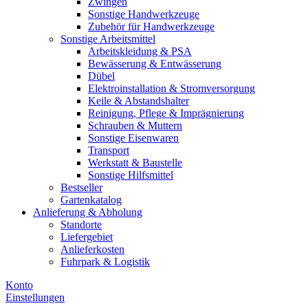
Zwingen
Sonstige Handwerkzeuge
Zubehör für Handwerkzeuge
Sonstige Arbeitsmittel
Arbeitskleidung & PSA
Bewässerung & Entwässerung
Dübel
Elektroinstallation & Stromversorgung
Keile & Abstandshalter
Reinigung, Pflege & Imprägnierung
Schrauben & Muttern
Sonstige Eisenwaren
Transport
Werkstatt & Baustelle
Sonstige Hilfsmittel
Bestseller
Gartenkatalog
Anlieferung & Abholung
Standorte
Liefergebiet
Anlieferkosten
Fuhrpark & Logistik
Konto
Einstellungen