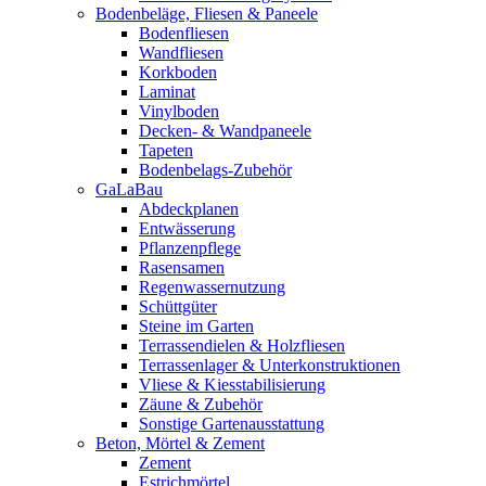
Bodenbeläge, Fliesen & Paneele
Bodenfliesen
Wandfliesen
Korkboden
Laminat
Vinylboden
Decken- & Wandpaneele
Tapeten
Bodenbelags-Zubehör
GaLaBau
Abdeckplanen
Entwässerung
Pflanzenpflege
Rasensamen
Regenwassernutzung
Schüttgüter
Steine im Garten
Terrassendielen & Holzfliesen
Terrassenlager & Unterkonstruktionen
Vliese & Kiesstabilisierung
Zäune & Zubehör
Sonstige Gartenausstattung
Beton, Mörtel & Zement
Zement
Estrichmörtel