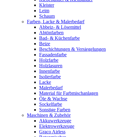
Kleister
Leim
Schaum
Farben, Lacke & Malerbedarf
Abbeiz- & Lösemittel
Abtönfarben
Bad- & Küchenfarbe
Beize
Beschichtungen & Versiegelungen
Fassadenfarbe
Holzfarbe
Holzlasuren
Innenfarbe
Isolierfarbe
Lacke
Malerbedarf
Material für Farbmischanlagen
Öle & Wachse
Sockelfarbe
Sonstige Farben
Maschinen & Zubehör
Akkuwerkzeuge
Elektrowerkzeuge
Graco Airless