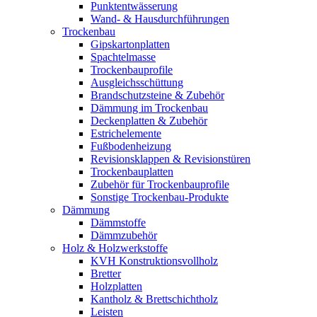
Punktentwässerung
Wand- & Hausdurchführungen
Trockenbau
Gipskartonplatten
Spachtelmasse
Trockenbauprofile
Ausgleichsschüttung
Brandschutzsteine & Zubehör
Dämmung im Trockenbau
Deckenplatten & Zubehör
Estrichelemente
Fußbodenheizung
Revisionsklappen & Revisionstüren
Trockenbauplatten
Zubehör für Trockenbauprofile
Sonstige Trockenbau-Produkte
Dämmung
Dämmstoffe
Dämmzubehör
Holz & Holzwerkstoffe
KVH Konstruktionsvollholz
Bretter
Holzplatten
Kantholz & Brettschichtholz
Leisten