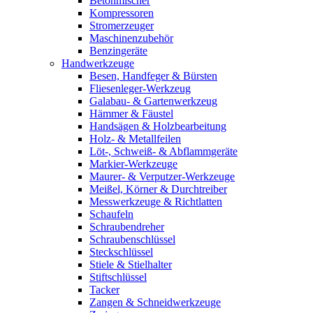
Betonmischer
Kompressoren
Stromerzeuger
Maschinenzubehör
Benzingeräte
Handwerkzeuge
Besen, Handfeger & Bürsten
Fliesenleger-Werkzeug
Galabau- & Gartenwerkzeug
Hämmer & Fäustel
Handsägen & Holzbearbeitung
Holz- & Metallfeilen
Löt-, Schweiß- & Abflammgeräte
Markier-Werkzeuge
Maurer- & Verputzer-Werkzeuge
Meißel, Körner & Durchtreiber
Messwerkzeuge & Richtlatten
Schaufeln
Schraubendreher
Schraubenschlüssel
Steckschlüssel
Stiele & Stielhalter
Stiftschlüssel
Tacker
Zangen & Schneidwerkzeuge