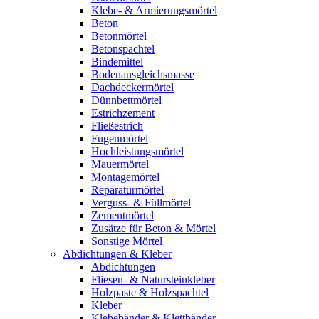
Klebe- & Armierungsmörtel
Beton
Betonmörtel
Betonspachtel
Bindemittel
Bodenausgleichsmasse
Dachdeckermörtel
Dünnbettmörtel
Estrichzement
Fließestrich
Fugenmörtel
Hochleistungsmörtel
Mauermörtel
Montagemörtel
Reparaturmörtel
Verguss- & Füllmörtel
Zementmörtel
Zusätze für Beton & Mörtel
Sonstige Mörtel
Abdichtungen & Kleber
Abdichtungen
Fliesen- & Natursteinkleber
Holzpaste & Holzspachtel
Kleber
Klebebänder & Klettbänder