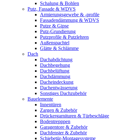
Schalung & Bohlen
Putz, Fassade & WDVS
Armierungsgewebe & -profile
Fassadendämmung & WDVS
Putze & Gipse
Putz-Grundierung
Putzprofile & Putzlehren
Außenspachtel
Glätte & Schlämme
Dach
Dachabdichtung
Dachbegehung
Dachbelüftung
Dachdämmung
Dacheindeckung
Dachentwässerung
Sonstiges Dachzubehör
Bauelemente
Innentüren
Zargen & Zubehör
Drückergarnituren & Türbeschläge
Bodentrepppen
Garagentore & Zubehör
Dachfenster & Zubehör
Schiebetür-Montagesysteme