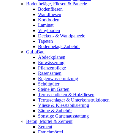
Bodenbeläge, Fliesen & Paneele
Bodenfliesen
Wandfliesen
Korkboden
Laminat
Vinylboden
Decken- & Wandpaneele
Tapeten
Bodenbelags-Zubehör
GaLaBau
Abdeckplanen
Entwässerung
Pflanzenpflege
Rasensamen
Regenwassernutzung
Schüttgüter
Steine im Garten
Terrassendielen & Holzfliesen
Terrassenlager & Unterkonstruktionen
Vliese & Kiesstabilisierung
Zäune & Zubehör
Sonstige Gartenausstattung
Beton, Mörtel & Zement
Zement
Estrichmörtel