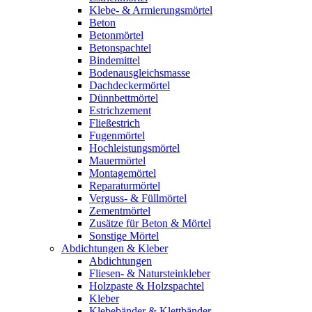
Klebe- & Armierungsmörtel
Beton
Betonmörtel
Betonspachtel
Bindemittel
Bodenausgleichsmasse
Dachdeckermörtel
Dünnbettmörtel
Estrichzement
Fließestrich
Fugenmörtel
Hochleistungsmörtel
Mauermörtel
Montagemörtel
Reparaturmörtel
Verguss- & Füllmörtel
Zementmörtel
Zusätze für Beton & Mörtel
Sonstige Mörtel
Abdichtungen & Kleber
Abdichtungen
Fliesen- & Natursteinkleber
Holzpaste & Holzspachtel
Kleber
Klebebänder & Klettbänder