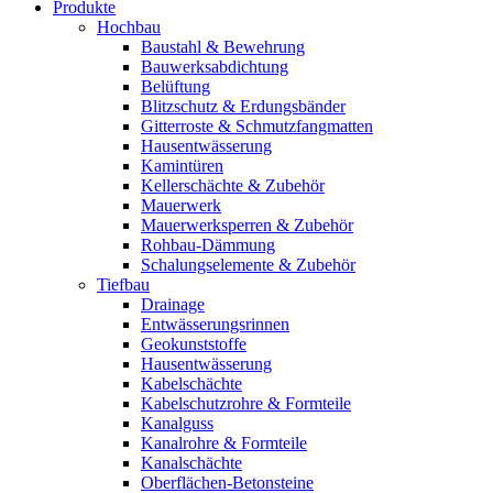
Produkte
Hochbau
Baustahl & Bewehrung
Bauwerksabdichtung
Belüftung
Blitzschutz & Erdungsbänder
Gitterroste & Schmutzfangmatten
Hausentwässerung
Kamintüren
Kellerschächte & Zubehör
Mauerwerk
Mauerwerksperren & Zubehör
Rohbau-Dämmung
Schalungselemente & Zubehör
Tiefbau
Drainage
Entwässerungsrinnen
Geokunststoffe
Hausentwässerung
Kabelschächte
Kabelschutzrohre & Formteile
Kanalguss
Kanalrohre & Formteile
Kanalschächte
Oberflächen-Betonsteine