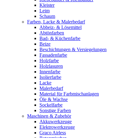
Kleister
Leim
Schaum
Farben, Lacke & Malerbedarf
Abbeiz- & Lösemittel
Abtönfarben
Bad- & Küchenfarbe
Beize
Beschichtungen & Versiegelungen
Fassadenfarbe
Holzfarbe
Holzlasuren
Innenfarbe
Isolierfarbe
Lacke
Malerbedarf
Material für Farbmischanlagen
Öle & Wachse
Sockelfarbe
Sonstige Farben
Maschinen & Zubehör
Akkuwerkzeuge
Elektrowerkzeuge
Graco Airless