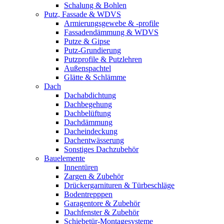
Schalung & Bohlen
Putz, Fassade & WDVS
Armierungsgewebe & -profile
Fassadendämmung & WDVS
Putze & Gipse
Putz-Grundierung
Putzprofile & Putzlehren
Außenspachtel
Glätte & Schlämme
Dach
Dachabdichtung
Dachbegehung
Dachbelüftung
Dachdämmung
Dacheindeckung
Dachentwässerung
Sonstiges Dachzubehör
Bauelemente
Innentüren
Zargen & Zubehör
Drückergarnituren & Türbeschläge
Bodentrepppen
Garagentore & Zubehör
Dachfenster & Zubehör
Schiebetür-Montagesysteme