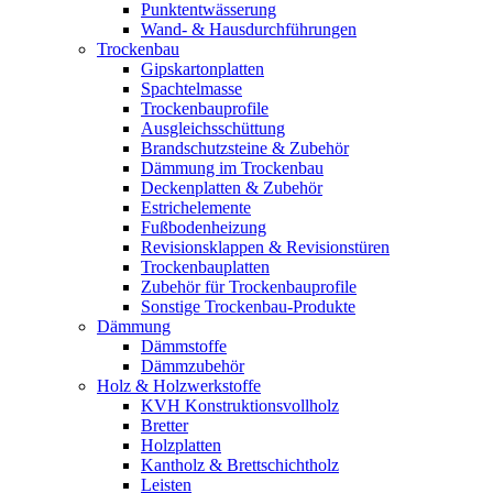
Punktentwässerung
Wand- & Hausdurchführungen
Trockenbau
Gipskartonplatten
Spachtelmasse
Trockenbauprofile
Ausgleichsschüttung
Brandschutzsteine & Zubehör
Dämmung im Trockenbau
Deckenplatten & Zubehör
Estrichelemente
Fußbodenheizung
Revisionsklappen & Revisionstüren
Trockenbauplatten
Zubehör für Trockenbauprofile
Sonstige Trockenbau-Produkte
Dämmung
Dämmstoffe
Dämmzubehör
Holz & Holzwerkstoffe
KVH Konstruktionsvollholz
Bretter
Holzplatten
Kantholz & Brettschichtholz
Leisten