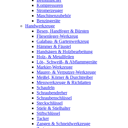
Betonmischer
Kompressoren
Stromerzeuger
Maschinenzubehör
Benzingeräte
Handwerkzeuge
Besen, Handfeger & Bürsten
Fliesenleger-Werkzeug
Galabau- & Gartenwerkzeug
Hämmer & Fäustel
Handsägen & Holzbearbeitung
Holz- & Metallfeilen
Löt-, Schweiß- & Abflammgeräte
Markier-Werkzeuge
Maurer- & Verputzer-Werkzeuge
Meißel, Körner & Durchtreiber
Messwerkzeuge & Richtlatten
Schaufeln
Schraubendreher
Schraubenschlüssel
Steckschlüssel
Stiele & Stielhalter
Stiftschlüssel
Tacker
Zangen & Schneidwerkzeuge