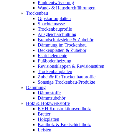
Punktentwässerung
Wand- & Hausdurchführungen
Trockenbau
Gipskartonplatten
Spachtelmasse
Trockenbauprofile
Ausgleichsschüttung
Brandschutzsteine & Zubehör
Dämmung im Trockenbau
Deckenplatten & Zubehör
Estrichelemente
Fußbodenheizung
Revisionsklappen & Revisionstüren
Trockenbauplatten
Zubehör für Trockenbauprofile
Sonstige Trockenbau-Produkte
Dämmung
Dämmstoffe
Dämmzubehör
Holz & Holzwerkstoffe
KVH Konstruktionsvollholz
Bretter
Holzplatten
Kantholz & Brettschichtholz
Leisten