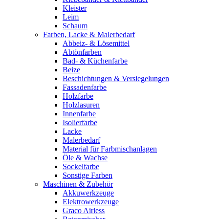
Kleister
Leim
Schaum
Farben, Lacke & Malerbedarf
Abbeiz- & Lösemittel
Abtönfarben
Bad- & Küchenfarbe
Beize
Beschichtungen & Versiegelungen
Fassadenfarbe
Holzfarbe
Holzlasuren
Innenfarbe
Isolierfarbe
Lacke
Malerbedarf
Material für Farbmischanlagen
Öle & Wachse
Sockelfarbe
Sonstige Farben
Maschinen & Zubehör
Akkuwerkzeuge
Elektrowerkzeuge
Graco Airless