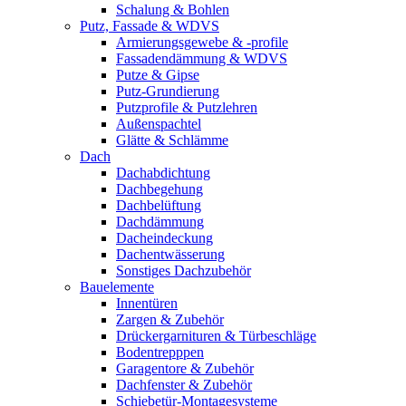
Schalung & Bohlen
Putz, Fassade & WDVS
Armierungsgewebe & -profile
Fassadendämmung & WDVS
Putze & Gipse
Putz-Grundierung
Putzprofile & Putzlehren
Außenspachtel
Glätte & Schlämme
Dach
Dachabdichtung
Dachbegehung
Dachbelüftung
Dachdämmung
Dacheindeckung
Dachentwässerung
Sonstiges Dachzubehör
Bauelemente
Innentüren
Zargen & Zubehör
Drückergarnituren & Türbeschläge
Bodentrepppen
Garagentore & Zubehör
Dachfenster & Zubehör
Schiebetür-Montagesysteme