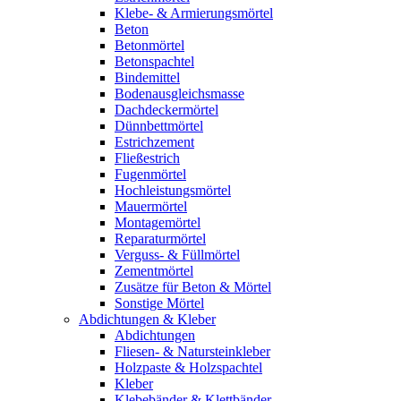
Klebe- & Armierungsmörtel
Beton
Betonmörtel
Betonspachtel
Bindemittel
Bodenausgleichsmasse
Dachdeckermörtel
Dünnbettmörtel
Estrichzement
Fließestrich
Fugenmörtel
Hochleistungsmörtel
Mauermörtel
Montagemörtel
Reparaturmörtel
Verguss- & Füllmörtel
Zementmörtel
Zusätze für Beton & Mörtel
Sonstige Mörtel
Abdichtungen & Kleber
Abdichtungen
Fliesen- & Natursteinkleber
Holzpaste & Holzspachtel
Kleber
Klebebänder & Klettbänder