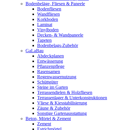
Bodenbeläge, Fliesen & Paneele
Bodenfliesen
Wandfliesen
Korkboden
Laminat
Vinylboden
Decken- & Wandpaneele
Tapeten
Bodenbelags-Zubehör
GaLaBau
Abdeckplanen
Entwässerung
Pflanzenpflege
Rasensamen
Regenwassernutzung
Schüttgüter
Steine im Garten
Terrassendielen & Holzfliesen
Terrassenlager & Unterkonstruktionen
Vliese & Kiesstabilisierung
Zäune & Zubehör
Sonstige Gartenausstattung
Beton, Mörtel & Zement
Zement
Estrichmörtel