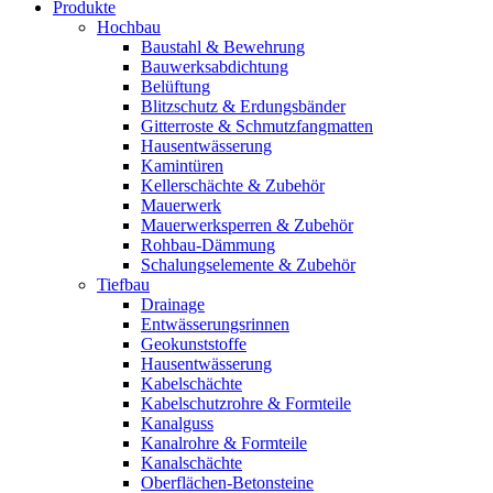
Produkte
Hochbau
Baustahl & Bewehrung
Bauwerksabdichtung
Belüftung
Blitzschutz & Erdungsbänder
Gitterroste & Schmutzfangmatten
Hausentwässerung
Kamintüren
Kellerschächte & Zubehör
Mauerwerk
Mauerwerksperren & Zubehör
Rohbau-Dämmung
Schalungselemente & Zubehör
Tiefbau
Drainage
Entwässerungsrinnen
Geokunststoffe
Hausentwässerung
Kabelschächte
Kabelschutzrohre & Formteile
Kanalguss
Kanalrohre & Formteile
Kanalschächte
Oberflächen-Betonsteine