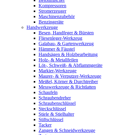
Betonmischer
Kompressoren
Stromerzeuger
Maschinenzubehör
Benzingeräte
Handwerkzeuge
Besen, Handfeger & Bürsten
Fliesenleger-Werkzeug
Galabau- & Gartenwerkzeug
Hämmer & Fäustel
Handsägen & Holzbearbeitung
Holz- & Metallfeilen
Löt-, Schweiß- & Abflammgeräte
Markier-Werkzeuge
Maurer- & Verputzer-Werkzeuge
Meißel, Körner & Durchtreiber
Messwerkzeuge & Richtlatten
Schaufeln
Schraubendreher
Schraubenschlüssel
Steckschlüssel
Stiele & Stielhalter
Stiftschlüssel
Tacker
Zangen & Schneidwerkzeuge