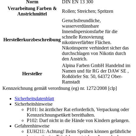
Norm
DIN EN 13 300
Verarbeitung Farben &
Rollen; Streichen; Spritzen
Anstrichmittel
Geruchsfreundliche,
wasserverdünnbare
Innendispersionsfarbe für die
schnelle Renovierung
Herstellerkurzbeschreibung
nikotinverfärbter Flächen.
Nikotinsperre verhindert sicher das
durchschlagen von Nikotin durch
den Anstrich.
Alpina Farben GmbH Handelnd im
Namen und für RG der DAW SE ,
Hersteller
Roßdörfer Str. 50, 64372 Ober-
Ramstadt
Kennzeichnung gemäß verordnung (eg) nr. 1272/2008 [clp]
Sicherheitsdatenblatt
Sicherheitshinweise
P101:
Ist ärztlicher Rat erforderlich, Verpackung oder
Kennzeichnungsetikett bereithalten.
P102:
Darf nicht in die Hände von Kindern gelangen.
Gefahrenhinweise
EUH211:
Achtung! Beim Sprühen können gefährliche