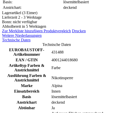
Basis:
lösemittelbasiert
Anstrichart:
deckend
Lagerartikel (3 Eimer)
Lieferzeit 2 - 3 Werktage
Bonn: nicht verfügbar
Abholbereit in 5 Werktagen
Zur Merkliste hinzufügen
Produktvergleich
Drucken
Weitere Niederlassungen
Technische Daten
Technische Daten
EUROBAUSTOFF-
431488
Artikelnummer
EAN / GTIN
4001244018680
Artikeltyp Farben &
Farbe
Anstrichmittel
Ausführung Farben &
Nikotinsperre
Anstrichmittel
Marke
Alpina
Einsatzbereich
Innen
Basis
lösemittelbasiert
Anstrichart
deckend
Abtönbar
Ja