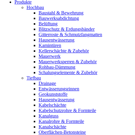
Produkte
Hochbau
Baustahl & Bewehrung
Bauwerksabdichtung
Belüftung
Blitzschutz & Erdungsbänder
Gitterroste & Schmutzfangmatten
Hausentwässerung
Kamintüren
Kellerschächte & Zubehör
Mauerwerk
Mauerwerksperren & Zubehör
Rohbau-Dämmung
Schalungselemente & Zubehör
Tiefbau
Drainage
Entwässerungsrinnen
Geokunststoffe
Hausentwässerung
Kabelschächte
Kabelschutzrohre & Formteile
Kanalguss
Kanalrohre & Formteile
Kanalschächte
Oberflächen-Betonsteine