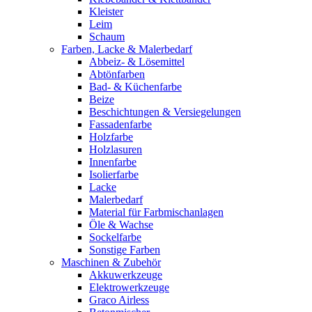
Kleister
Leim
Schaum
Farben, Lacke & Malerbedarf
Abbeiz- & Lösemittel
Abtönfarben
Bad- & Küchenfarbe
Beize
Beschichtungen & Versiegelungen
Fassadenfarbe
Holzfarbe
Holzlasuren
Innenfarbe
Isolierfarbe
Lacke
Malerbedarf
Material für Farbmischanlagen
Öle & Wachse
Sockelfarbe
Sonstige Farben
Maschinen & Zubehör
Akkuwerkzeuge
Elektrowerkzeuge
Graco Airless