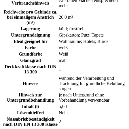
Auf rauen Flächen entsprechend
Verbrauchshinweis
mehr
Reichweite pro Gebinde ca.
bei einmaligem Anstrich
26,0 m²
(m²)
Lagerung
kühl; frostfrei
Untergrundeignung
Gipskarton; Putz; Tapete
Ideal geeignet für
Wohnräume; Hotels; Büros
Farbe
weiß
Grundfarbe
Weiß
Glanzgrad
matt
Deckkraftklasse nach DIN
1
13 300
während der Verarbeitung und
Hinweis
Trocknung für gründliche Belüftung
sorgen
Hinweis zur
je nach Untergrund ohne
Untergrundbehandlung
Vorbehandlung verwendbar
Inhalt (l)
5,0 l
Lösemittelfrei
Nein
Nassabriebbeständigkeit
2
nach DIN EN 13 300 Klasse