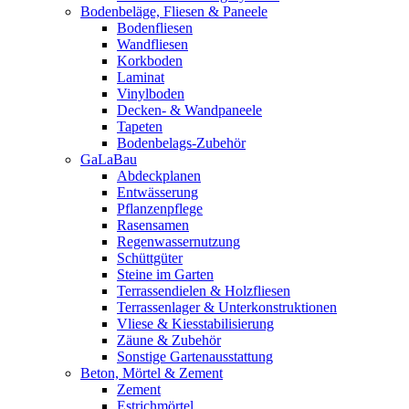
Bodenbeläge, Fliesen & Paneele
Bodenfliesen
Wandfliesen
Korkboden
Laminat
Vinylboden
Decken- & Wandpaneele
Tapeten
Bodenbelags-Zubehör
GaLaBau
Abdeckplanen
Entwässerung
Pflanzenpflege
Rasensamen
Regenwassernutzung
Schüttgüter
Steine im Garten
Terrassendielen & Holzfliesen
Terrassenlager & Unterkonstruktionen
Vliese & Kiesstabilisierung
Zäune & Zubehör
Sonstige Gartenausstattung
Beton, Mörtel & Zement
Zement
Estrichmörtel