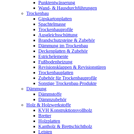
Punktentwässerung
Wand- & Hausdurchführungen
Trockenbau
Gipskartonplatten
Spachtelmasse
Trockenbauprofile
Ausgleichsschüttung
Brandschutzsteine & Zubehör
Dämmung im Trockenbau
Deckenplatten & Zubehör
Estrichelemente
Fußbodenheizung
Revisionsklappen & Revisionstüren
Trockenbauplatten
Zubehör für Trockenbauprofile
Sonstige Trockenbau-Produkte
Dämmung
Dämmstoffe
Dämmzubehör
Holz & Holzwerkstoffe
KVH Konstruktionsvollholz
Bretter
Holzplatten
Kantholz & Brettschichtholz
Leisten