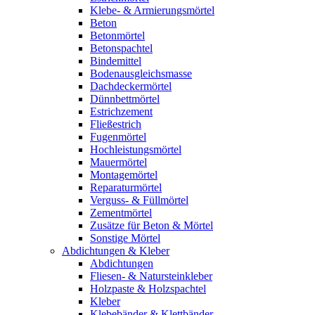
Klebe- & Armierungsmörtel
Beton
Betonmörtel
Betonspachtel
Bindemittel
Bodenausgleichsmasse
Dachdeckermörtel
Dünnbettmörtel
Estrichzement
Fließestrich
Fugenmörtel
Hochleistungsmörtel
Mauermörtel
Montagemörtel
Reparaturmörtel
Verguss- & Füllmörtel
Zementmörtel
Zusätze für Beton & Mörtel
Sonstige Mörtel
Abdichtungen & Kleber
Abdichtungen
Fliesen- & Natursteinkleber
Holzpaste & Holzspachtel
Kleber
Klebebänder & Klettbänder