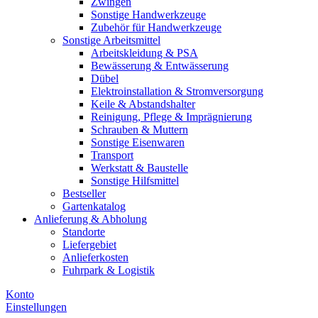
Zwingen
Sonstige Handwerkzeuge
Zubehör für Handwerkzeuge
Sonstige Arbeitsmittel
Arbeitskleidung & PSA
Bewässerung & Entwässerung
Dübel
Elektroinstallation & Stromversorgung
Keile & Abstandshalter
Reinigung, Pflege & Imprägnierung
Schrauben & Muttern
Sonstige Eisenwaren
Transport
Werkstatt & Baustelle
Sonstige Hilfsmittel
Bestseller
Gartenkatalog
Anlieferung & Abholung
Standorte
Liefergebiet
Anlieferkosten
Fuhrpark & Logistik
Konto
Einstellungen