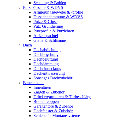
Schalung & Bohlen
Putz, Fassade & WDVS
Armierungsgewebe & -profile
Fassadendämmung & WDVS
Putze & Gipse
Putz-Grundierung
Putzprofile & Putzlehren
Außenspachtel
Glätte & Schlämme
Dach
Dachabdichtung
Dachbegehung
Dachbelüftung
Dachdämmung
Dacheindeckung
Dachentwässerung
Sonstiges Dachzubehör
Bauelemente
Innentüren
Zargen & Zubehör
Drückergarnituren & Türbeschläge
Bodentrepppen
Garagentore & Zubehör
Dachfenster & Zubehör
Schiebetür-Montagesysteme