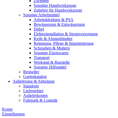
Zwingen
Sonstige Handwerkzeuge
Zubehör für Handwerkzeuge
Sonstige Arbeitsmittel
Arbeitskleidung & PSA
Bewässerung & Entwässerung
Dübel
Elektroinstallation & Stromversorgung
Keile & Abstandshalter
Reinigung, Pflege & Imprägnierung
Schrauben & Muttern
Sonstige Eisenwaren
Transport
Werkstatt & Baustelle
Sonstige Hilfsmittel
Bestseller
Gartenkatalog
Anlieferung & Abholung
Standorte
Liefergebiet
Anlieferkosten
Fuhrpark & Logistik
Konto
Einstellungen