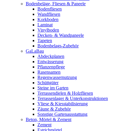
Bodenbeläge, Fliesen & Paneele
Bodenfliesen
Wandfliesen
Korkboden
Laminat
Vinylboden
Decken- & Wandpaneele
Tapeten
Bodenbelags-Zubehör
GaLaBau
Abdeckplanen
Entwässerung
Pflanzenpflege
Rasensamen
Regenwassernutzung
Schüttgüter
Steine im Garten
Terrassendielen & Holzfliesen
Terrassenlager & Unterkonstruktionen
Vliese & Kiesstabilisierung
Zäune & Zubehör
Sonstige Gartenausstattung
Beton, Mörtel & Zement
Zement
Estrichmörtel