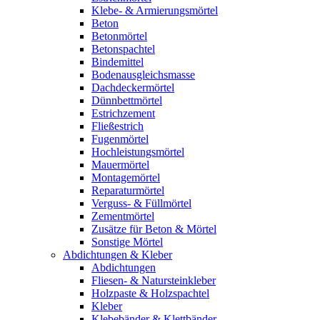
Klebe- & Armierungsmörtel
Beton
Betonmörtel
Betonspachtel
Bindemittel
Bodenausgleichsmasse
Dachdeckermörtel
Dünnbettmörtel
Estrichzement
Fließestrich
Fugenmörtel
Hochleistungsmörtel
Mauermörtel
Montagemörtel
Reparaturmörtel
Verguss- & Füllmörtel
Zementmörtel
Zusätze für Beton & Mörtel
Sonstige Mörtel
Abdichtungen & Kleber
Abdichtungen
Fliesen- & Natursteinkleber
Holzpaste & Holzspachtel
Kleber
Klebebänder & Klettbänder