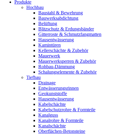
Produkte
Hochbau
Baustahl & Bewehrung
Bauwerksabdichtung
Belüftung
Blitzschutz & Erdungsbänder
Gitterroste & Schmutzfangmatten
Hausentwässerung
Kamintüren
Kellerschächte & Zubehör
Mauerwerk
Mauerwerksperren & Zubehör
Rohbau-Dämmung
Schalungselemente & Zubehör
Tiefbau
Drainage
Entwässerungsrinnen
Geokunststoffe
Hausentwässerung
Kabelschächte
Kabelschutzrohre & Formteile
Kanalguss
Kanalrohre & Formteile
Kanalschächte
Oberflächen-Betonsteine