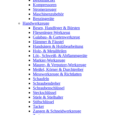
Betonmischer
Kompressoren
Stromerzeuger
Maschinenzubehör
Benzingeräte
Handwerkzeuge
Besen, Handfeger & Bürsten
Fliesenleger-Werkzeug
Galabau- & Gartenwerkzeug
Hämmer & Fäustel
Handsägen & Holzbearbeitung
Holz- & Metallfeilen
Löt-, Schweiß- & Abflammgeräte
Markier-Werkzeuge
Maurer- & Verputzer-Werkzeuge
Meißel, Körner & Durchtreiber
Messwerkzeuge & Richtlatten
Schaufeln
Schraubendreher
Schraubenschlüssel
Steckschlüssel
Stiele & Stielhalter
Stiftschlüssel
Tacker
Zangen & Schneidwerkzeuge