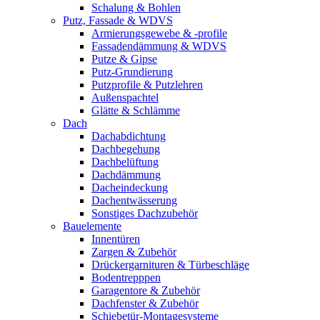
Schalung & Bohlen
Putz, Fassade & WDVS
Armierungsgewebe & -profile
Fassadendämmung & WDVS
Putze & Gipse
Putz-Grundierung
Putzprofile & Putzlehren
Außenspachtel
Glätte & Schlämme
Dach
Dachabdichtung
Dachbegehung
Dachbelüftung
Dachdämmung
Dacheindeckung
Dachentwässerung
Sonstiges Dachzubehör
Bauelemente
Innentüren
Zargen & Zubehör
Drückergarnituren & Türbeschläge
Bodentrepppen
Garagentore & Zubehör
Dachfenster & Zubehör
Schiebetür-Montagesysteme