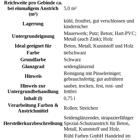
Reichweite pro Gebinde ca.
bei einmaligem Anstrich
5,0 m²
(m²)
kühl, frostfrei, gut verschlossen und
Lagerung
kindersicher
Mauerwerk; Putz; Beton; Hart-PVC;
Untergrundeignung
Metall (auch Zink); Holz
Ideal geeignet für
Beton, Metall, Kunststoff und Holz
Farbe
tiefschwarz
Grundfarbe
Schwarz
Glanzgrad
seidenglänzend
Reinigung mit Pinselreiniger;
Hinweis
gebrauchsfertig; gut aufrühren
Hinweis zur
sauber, trocken, fest, rost- und
Untergrundbehandlung
fettfrei
Inhalt (l)
0,75 l
Verarbeitung Farben &
Rollen; Streichen
Anstrichmittel
Seidenglänzender, strapazierfähiger
Herstellerkurzbeschreibung
Spezial-Schutzanstrich für Beton,
Metall, Kunststoff und Holz.
Rühl Farben GmbH Handelnd im