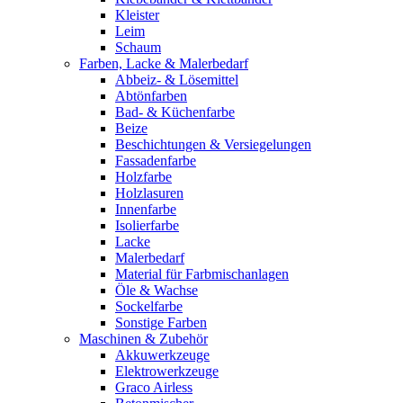
Kleister
Leim
Schaum
Farben, Lacke & Malerbedarf
Abbeiz- & Lösemittel
Abtönfarben
Bad- & Küchenfarbe
Beize
Beschichtungen & Versiegelungen
Fassadenfarbe
Holzfarbe
Holzlasuren
Innenfarbe
Isolierfarbe
Lacke
Malerbedarf
Material für Farbmischanlagen
Öle & Wachse
Sockelfarbe
Sonstige Farben
Maschinen & Zubehör
Akkuwerkzeuge
Elektrowerkzeuge
Graco Airless