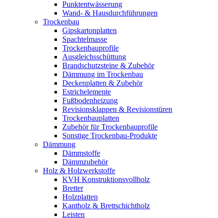
Punktentwässerung
Wand- & Hausdurchführungen
Trockenbau
Gipskartonplatten
Spachtelmasse
Trockenbauprofile
Ausgleichsschüttung
Brandschutzsteine & Zubehör
Dämmung im Trockenbau
Deckenplatten & Zubehör
Estrichelemente
Fußbodenheizung
Revisionsklappen & Revisionstüren
Trockenbauplatten
Zubehör für Trockenbauprofile
Sonstige Trockenbau-Produkte
Dämmung
Dämmstoffe
Dämmzubehör
Holz & Holzwerkstoffe
KVH Konstruktionsvollholz
Bretter
Holzplatten
Kantholz & Brettschichtholz
Leisten