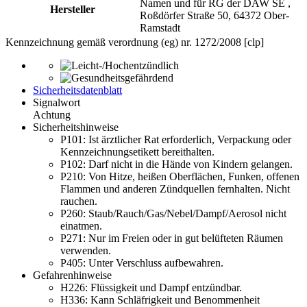
Namen und für RG der DAW SE ,
Hersteller
Roßdörfer Straße 50, 64372 Ober-
Ramstadt
Kennzeichnung gemäß verordnung (eg) nr. 1272/2008 [clp]
Sicherheitsdatenblatt
Signalwort
Achtung
Sicherheitshinweise
P101:
Ist ärztlicher Rat erforderlich, Verpackung oder
Kennzeichnungsetikett bereithalten.
P102:
Darf nicht in die Hände von Kindern gelangen.
P210:
Von Hitze, heißen Oberflächen, Funken, offenen
Flammen und anderen Zündquellen fernhalten. Nicht
rauchen.
P260:
Staub/Rauch/Gas/Nebel/Dampf/Aerosol nicht
einatmen.
P271:
Nur im Freien oder in gut belüfteten Räumen
verwenden.
P405:
Unter Verschluss aufbewahren.
Gefahrenhinweise
H226:
Flüssigkeit und Dampf entzündbar.
H336:
Kann Schläfrigkeit und Benommenheit