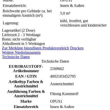
Marke:
OPUS1
Einsatzbereich:
Innen & Außen
Reichweite pro Gebinde ca. bei
5,0 m²
einmaligem Anstrich (m²):
kühl, frostfrei, gut
Lagerung:
verschlossen und kindersicher
Lagerartikel (2 Dose)
Lieferzeit 2 - 3 Werktage
Bonn: nicht verfügbar
Abholbereit in 5 Werktagen
Zur Merkliste hinzufügen
Produktvergleich
Drucken
Weitere Niederlassungen
Technische Daten
Technische Daten
EUROBAUSTOFF-
2169662
Artikelnummer
EAN / GTIN
4002183452795
Artikeltyp Farben &
Anstreichmittel
Anstrichmittel
Ausführung Farben &
Flüssig Kunststoff
Anstrichmittel
Marke
OPUS1
Einsatzbereich
Innen & Außen