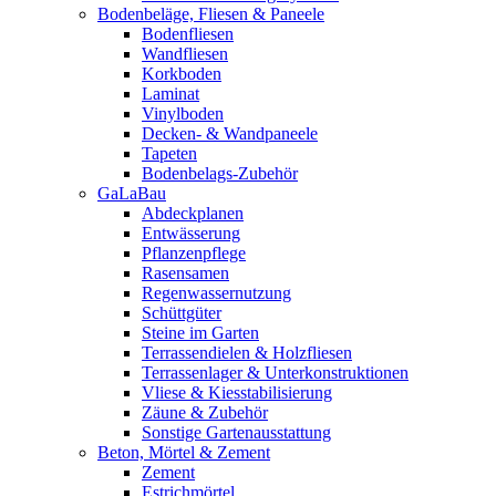
Bodenbeläge, Fliesen & Paneele
Bodenfliesen
Wandfliesen
Korkboden
Laminat
Vinylboden
Decken- & Wandpaneele
Tapeten
Bodenbelags-Zubehör
GaLaBau
Abdeckplanen
Entwässerung
Pflanzenpflege
Rasensamen
Regenwassernutzung
Schüttgüter
Steine im Garten
Terrassendielen & Holzfliesen
Terrassenlager & Unterkonstruktionen
Vliese & Kiesstabilisierung
Zäune & Zubehör
Sonstige Gartenausstattung
Beton, Mörtel & Zement
Zement
Estrichmörtel