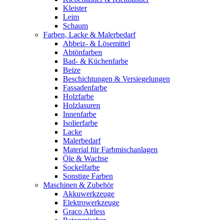
Kleister
Leim
Schaum
Farben, Lacke & Malerbedarf
Abbeiz- & Lösemittel
Abtönfarben
Bad- & Küchenfarbe
Beize
Beschichtungen & Versiegelungen
Fassadenfarbe
Holzfarbe
Holzlasuren
Innenfarbe
Isolierfarbe
Lacke
Malerbedarf
Material für Farbmischanlagen
Öle & Wachse
Sockelfarbe
Sonstige Farben
Maschinen & Zubehör
Akkuwerkzeuge
Elektrowerkzeuge
Graco Airless