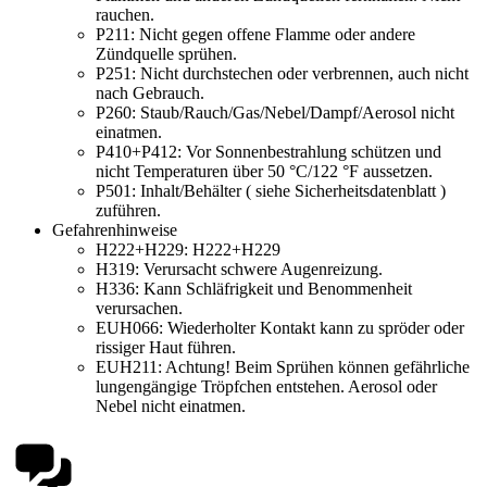
rauchen.
P211:
Nicht gegen offene Flamme oder andere
Zündquelle sprühen.
P251:
Nicht durchstechen oder verbrennen, auch nicht
nach Gebrauch.
P260:
Staub/Rauch/Gas/Nebel/Dampf/Aerosol nicht
einatmen.
P410+P412:
Vor Sonnenbestrahlung schützen und
nicht Temperaturen über 50 °C/122 °F aussetzen.
P501:
Inhalt/Behälter ( siehe Sicherheitsdatenblatt )
zuführen.
Gefahrenhinweise
H222+H229:
H222+H229
H319:
Verursacht schwere Augenreizung.
H336:
Kann Schläfrigkeit und Benommenheit
verursachen.
EUH066:
Wiederholter Kontakt kann zu spröder oder
rissiger Haut führen.
EUH211:
Achtung! Beim Sprühen können gefährliche
lungengängige Tröpfchen entstehen. Aerosol oder
Nebel nicht einatmen.