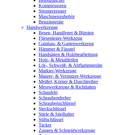
Betonmischer
Kompressoren
Stromerzeuger
Maschinenzubehör
Benzingeräte
Handwerkzeuge
Besen, Handfeger & Bürsten
Fliesenleger-Werkzeug
Galabau- & Gartenwerkzeug
Hämmer & Fäustel
Handsägen & Holzbearbeitung
Holz- & Metallfeilen
Löt-, Schweiß- & Abflammgeräte
Markier-Werkzeuge
Maurer- & Verputzer-Werkzeuge
Meißel, Körner & Durchtreiber
Messwerkzeuge & Richtlatten
Schaufeln
Schraubendreher
Schraubenschlüssel
Steckschlüssel
Stiele & Stielhalter
Stiftschlüssel
Tacker
Zangen & Schneidwerkzeuge