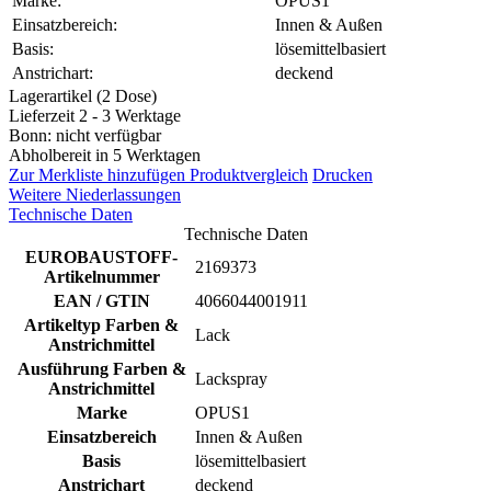
Marke:
OPUS1
Einsatzbereich:
Innen & Außen
Basis:
lösemittelbasiert
Anstrichart:
deckend
Lagerartikel (2 Dose)
Lieferzeit 2 - 3 Werktage
Bonn: nicht verfügbar
Abholbereit in 5 Werktagen
Zur Merkliste hinzufügen
Produktvergleich
Drucken
Weitere Niederlassungen
Technische Daten
Technische Daten
EUROBAUSTOFF-
2169373
Artikelnummer
EAN / GTIN
4066044001911
Artikeltyp Farben &
Lack
Anstrichmittel
Ausführung Farben &
Lackspray
Anstrichmittel
Marke
OPUS1
Einsatzbereich
Innen & Außen
Basis
lösemittelbasiert
Anstrichart
deckend