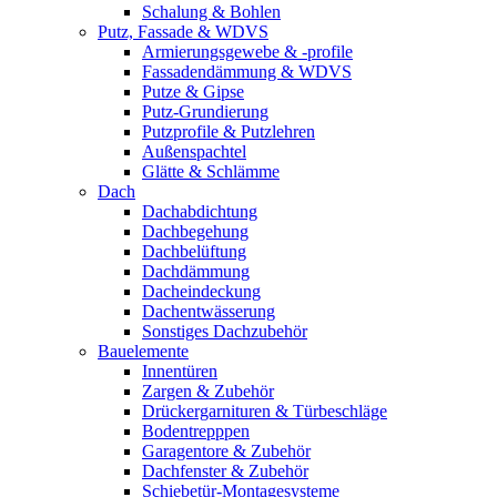
Schalung & Bohlen
Putz, Fassade & WDVS
Armierungsgewebe & -profile
Fassadendämmung & WDVS
Putze & Gipse
Putz-Grundierung
Putzprofile & Putzlehren
Außenspachtel
Glätte & Schlämme
Dach
Dachabdichtung
Dachbegehung
Dachbelüftung
Dachdämmung
Dacheindeckung
Dachentwässerung
Sonstiges Dachzubehör
Bauelemente
Innentüren
Zargen & Zubehör
Drückergarnituren & Türbeschläge
Bodentrepppen
Garagentore & Zubehör
Dachfenster & Zubehör
Schiebetür-Montagesysteme