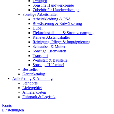
Zwingen
Sonstige Handwerkzeuge
Zubehör für Handwerkzeuge
Sonstige Arbeitsmittel
Arbeitskleidung & PSA
Bewässerung & Entwässerung
Dübel
Elektroinstallation & Stromversorgung
Keile & Abstandshalter
Reinigung, Pflege & Imprägnierung
Schrauben & Muttern
Sonstige Eisenwaren
Transport
Werkstatt & Baustelle
Sonstige Hilfsmittel
Bestseller
Gartenkatalog
Anlieferung & Abholung
Standorte
Liefergebiet
Anlieferkosten
Fuhrpark & Logistik
Konto
Einstellungen