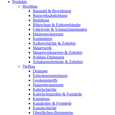
Produkte
Hochbau
Baustahl & Bewehrung
Bauwerksabdichtung
Belüftung
Blitzschutz & Erdungsbänder
Gitterroste & Schmutzfangmatten
Hausentwässerung
Kamintüren
Kellerschächte & Zubehör
Mauerwerk
Mauerwerksperren & Zubehör
Rohbau-Dämmung
Schalungselemente & Zubehör
Tiefbau
Drainage
Entwässerungsrinnen
Geokunststoffe
Hausentwässerung
Kabelschächte
Kabelschutzrohre & Formteile
Kanalguss
Kanalrohre & Formteile
Kanalschächte
Oberflächen-Betonsteine