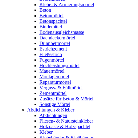
Klebe- & Armierungsmörtel
Beton
Betonmörtel
Betonspachtel
Bindemittel
Bodenausgleichsmasse
Dachdeckermörtel
Dünnbettmörtel
Estrichzement
Fließestrich
Fugenmörtel
Hochleistungsmörtel
Mauermörtel
Montagemörtel
Reparaturmörtel
Verguss- & Füllmörtel
Zementmörtel
Zusätze für Beton & Mörtel
Sonstige Mörtel
Abdichtungen & Kleber
Abdichtungen
Fliesen- & Natursteinkleber
Holzpaste & Holzspachtel
Kleber
Klebebänder & Klettbänder