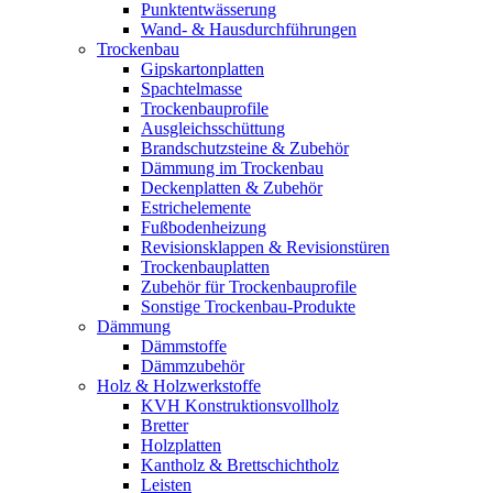
Punktentwässerung
Wand- & Hausdurchführungen
Trockenbau
Gipskartonplatten
Spachtelmasse
Trockenbauprofile
Ausgleichsschüttung
Brandschutzsteine & Zubehör
Dämmung im Trockenbau
Deckenplatten & Zubehör
Estrichelemente
Fußbodenheizung
Revisionsklappen & Revisionstüren
Trockenbauplatten
Zubehör für Trockenbauprofile
Sonstige Trockenbau-Produkte
Dämmung
Dämmstoffe
Dämmzubehör
Holz & Holzwerkstoffe
KVH Konstruktionsvollholz
Bretter
Holzplatten
Kantholz & Brettschichtholz
Leisten