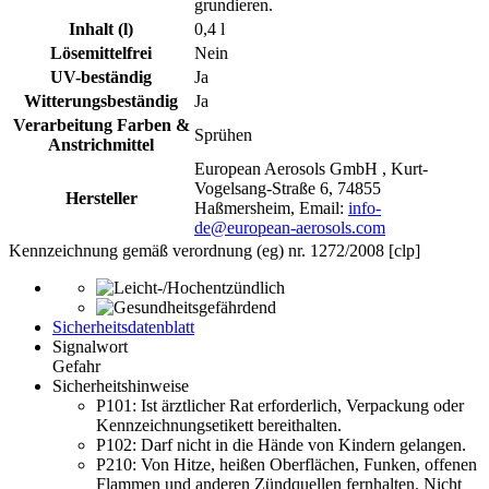
grundieren.
Inhalt (l)
0,4 l
Lösemittelfrei
Nein
UV-beständig
Ja
Witterungsbeständig
Ja
Verarbeitung Farben &
Sprühen
Anstrichmittel
European Aerosols GmbH , Kurt-
Vogelsang-Straße 6, 74855
Hersteller
Haßmersheim, Email:
info-
de@european-aerosols.com
Kennzeichnung gemäß verordnung (eg) nr. 1272/2008 [clp]
Sicherheitsdatenblatt
Signalwort
Gefahr
Sicherheitshinweise
P101:
Ist ärztlicher Rat erforderlich, Verpackung oder
Kennzeichnungsetikett bereithalten.
P102:
Darf nicht in die Hände von Kindern gelangen.
P210:
Von Hitze, heißen Oberflächen, Funken, offenen
Flammen und anderen Zündquellen fernhalten. Nicht