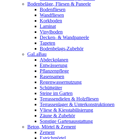
Bodenbeläge, Fliesen & Paneele
Bodenfliesen
Wandfliesen
Korkboden
Laminat
Vinylboden
Decken- & Wandpaneele
Tapeten
Bodenbelags-Zubehör
GaLaBau
Abdeckplanen
Entwässerung
Pflanzenpflege
Rasensamen
Regenwassernutzung
Schüttgüter
Steine im Garten
Terrassendielen & Holzfliesen
Terrassenlager & Unterkonstruktionen
Vliese & Kiesstabilisierung
Zäune & Zubehör
Sonstige Gartenausstattung
Beton, Mörtel & Zement
Zement
Estrichmörtel