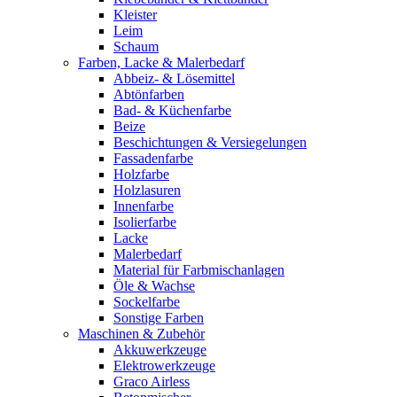
Kleister
Leim
Schaum
Farben, Lacke & Malerbedarf
Abbeiz- & Lösemittel
Abtönfarben
Bad- & Küchenfarbe
Beize
Beschichtungen & Versiegelungen
Fassadenfarbe
Holzfarbe
Holzlasuren
Innenfarbe
Isolierfarbe
Lacke
Malerbedarf
Material für Farbmischanlagen
Öle & Wachse
Sockelfarbe
Sonstige Farben
Maschinen & Zubehör
Akkuwerkzeuge
Elektrowerkzeuge
Graco Airless