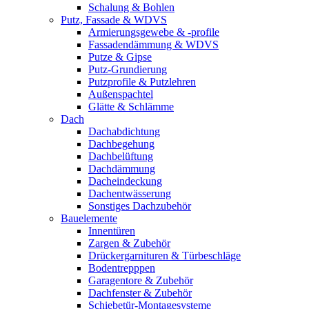
Schalung & Bohlen
Putz, Fassade & WDVS
Armierungsgewebe & -profile
Fassadendämmung & WDVS
Putze & Gipse
Putz-Grundierung
Putzprofile & Putzlehren
Außenspachtel
Glätte & Schlämme
Dach
Dachabdichtung
Dachbegehung
Dachbelüftung
Dachdämmung
Dacheindeckung
Dachentwässerung
Sonstiges Dachzubehör
Bauelemente
Innentüren
Zargen & Zubehör
Drückergarnituren & Türbeschläge
Bodentrepppen
Garagentore & Zubehör
Dachfenster & Zubehör
Schiebetür-Montagesysteme