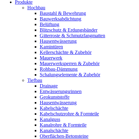
Produkte
Hochbau
Baustahl & Bewehrung
Bauwerksabdichtung
Belüftung
Blitzschutz & Erdungsbänder
Gitterroste & Schmutzfangmatten
Hausentwässerung
Kamintüren
Kellerschächte & Zubehör
Mauerwerk
Mauerwerksperren & Zubehör
Rohbau-Dämmung
Schalungselemente & Zubehör
Tiefbau
Drainage
Entwässerungsrinnen
Geokunststoffe
Hausentwässerung
Kabelschächte
Kabelschutzrohre & Formteile
Kanalguss
Kanalrohre & Formteile
Kanalschächte
Oberflächen-Betonsteine