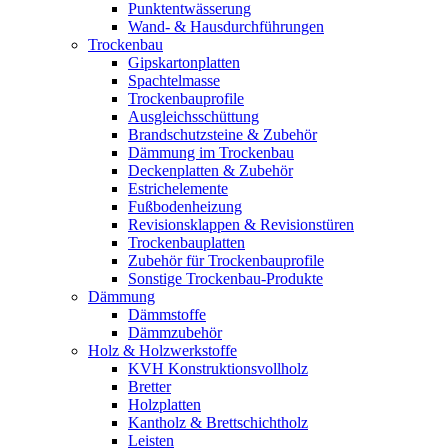
Punktentwässerung
Wand- & Hausdurchführungen
Trockenbau
Gipskartonplatten
Spachtelmasse
Trockenbauprofile
Ausgleichsschüttung
Brandschutzsteine & Zubehör
Dämmung im Trockenbau
Deckenplatten & Zubehör
Estrichelemente
Fußbodenheizung
Revisionsklappen & Revisionstüren
Trockenbauplatten
Zubehör für Trockenbauprofile
Sonstige Trockenbau-Produkte
Dämmung
Dämmstoffe
Dämmzubehör
Holz & Holzwerkstoffe
KVH Konstruktionsvollholz
Bretter
Holzplatten
Kantholz & Brettschichtholz
Leisten