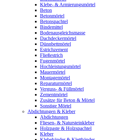
Klebe- & Armierungsmörtel
Beton
Betonmörtel
Betonspachtel
Bindemittel
Bodenausgleichsmasse
Dachdeckermörtel
Dünnbettmörtel
Estrichzement
Fließestrich
Fugenmörtel
Hochleistungsmörtel
Mauermörtel
Montagemörtel
Reparaturmörtel
Verguss- & Füllmörtel
Zementmörtel
Zusätze für Beton & Mörtel
Sonstige Mörtel
Abdichtungen & Kleber
Abdichtungen
Fliesen- & Natursteinkleber
Holzpaste & Holzspachtel
Kleber
Klebebänder & Klettbänder