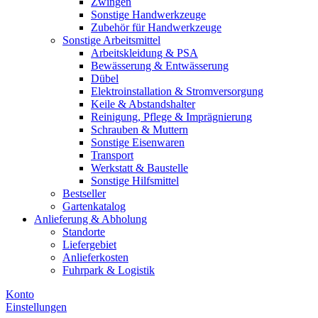
Zwingen
Sonstige Handwerkzeuge
Zubehör für Handwerkzeuge
Sonstige Arbeitsmittel
Arbeitskleidung & PSA
Bewässerung & Entwässerung
Dübel
Elektroinstallation & Stromversorgung
Keile & Abstandshalter
Reinigung, Pflege & Imprägnierung
Schrauben & Muttern
Sonstige Eisenwaren
Transport
Werkstatt & Baustelle
Sonstige Hilfsmittel
Bestseller
Gartenkatalog
Anlieferung & Abholung
Standorte
Liefergebiet
Anlieferkosten
Fuhrpark & Logistik
Konto
Einstellungen