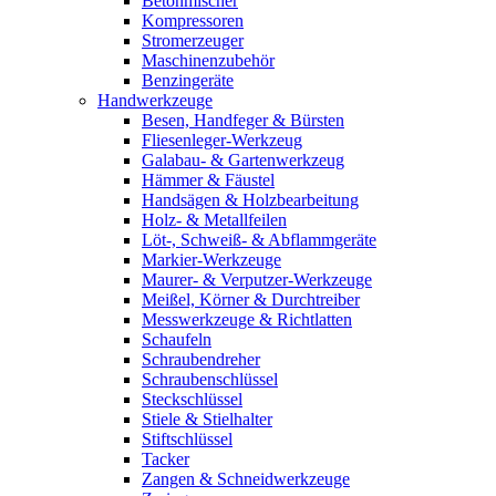
Betonmischer
Kompressoren
Stromerzeuger
Maschinenzubehör
Benzingeräte
Handwerkzeuge
Besen, Handfeger & Bürsten
Fliesenleger-Werkzeug
Galabau- & Gartenwerkzeug
Hämmer & Fäustel
Handsägen & Holzbearbeitung
Holz- & Metallfeilen
Löt-, Schweiß- & Abflammgeräte
Markier-Werkzeuge
Maurer- & Verputzer-Werkzeuge
Meißel, Körner & Durchtreiber
Messwerkzeuge & Richtlatten
Schaufeln
Schraubendreher
Schraubenschlüssel
Steckschlüssel
Stiele & Stielhalter
Stiftschlüssel
Tacker
Zangen & Schneidwerkzeuge