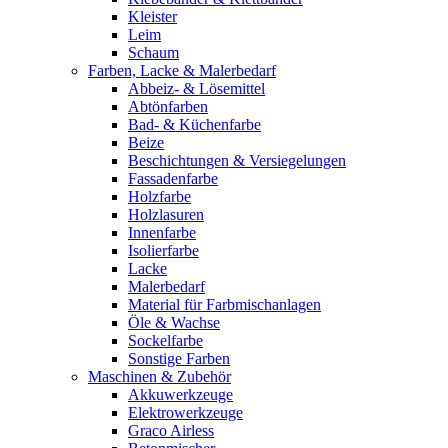
Kleister
Leim
Schaum
Farben, Lacke & Malerbedarf
Abbeiz- & Lösemittel
Abtönfarben
Bad- & Küchenfarbe
Beize
Beschichtungen & Versiegelungen
Fassadenfarbe
Holzfarbe
Holzlasuren
Innenfarbe
Isolierfarbe
Lacke
Malerbedarf
Material für Farbmischanlagen
Öle & Wachse
Sockelfarbe
Sonstige Farben
Maschinen & Zubehör
Akkuwerkzeuge
Elektrowerkzeuge
Graco Airless