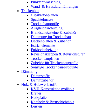
Punktentwässerung
Wand- & Hausdurchführungen
Trockenbau
Gipskartonplatten
Spachtelmasse
Trockenbauprofile
Ausgleichsschüttung
Brandschutzsteine & Zubehör
Dämmung im Trockenbau
Deckenplatten & Zubehör
Estrichelemente
Fußbodenheizung
Revisionsklappen & Revisionstüren
Trockenbauplatten
Zubehör für Trockenbauprofile
Sonstige Trockenbau-Produkte
Dämmung
Dämmstoffe
Dämmzubehör
Holz & Holzwerkstoffe
KVH Konstruktionsvollholz
Bretter
Holzplatten
Kantholz & Brettschichtholz
Leisten