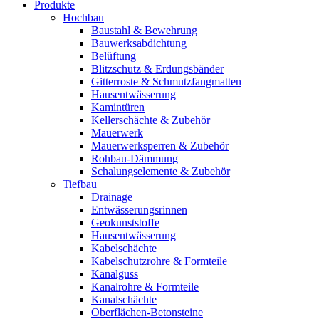
Produkte
Hochbau
Baustahl & Bewehrung
Bauwerksabdichtung
Belüftung
Blitzschutz & Erdungsbänder
Gitterroste & Schmutzfangmatten
Hausentwässerung
Kamintüren
Kellerschächte & Zubehör
Mauerwerk
Mauerwerksperren & Zubehör
Rohbau-Dämmung
Schalungselemente & Zubehör
Tiefbau
Drainage
Entwässerungsrinnen
Geokunststoffe
Hausentwässerung
Kabelschächte
Kabelschutzrohre & Formteile
Kanalguss
Kanalrohre & Formteile
Kanalschächte
Oberflächen-Betonsteine