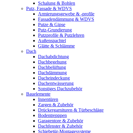
Schalung & Bohlen
Putz, Fassade & WDVS
Armierungsgewebe & -profile
Fassadendämmung & WDVS
Putze & Gipse
Putz-Grundierung
Putzprofile & Putzlehren
Außenspachtel
Glätte & Schlämme
Dach
Dachabdichtung
Dachbegehung
Dachbelüftung
Dachdämmung
Dacheindeckung
Dachentwässerung
Sonstiges Dachzubehör
Bauelemente
Innentüren
Zargen & Zubehör
Drückergarnituren & Türbeschläge
Bodentrepppen
Garagentore & Zubehör
Dachfenster & Zubehör
Schiebetür-Montagesysteme