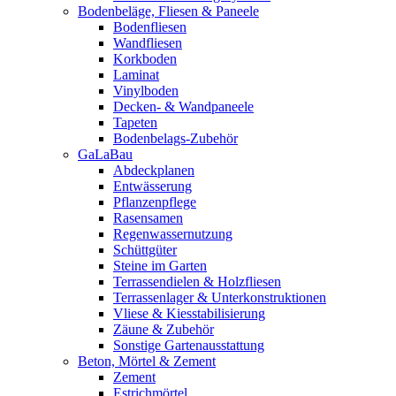
Bodenbeläge, Fliesen & Paneele
Bodenfliesen
Wandfliesen
Korkboden
Laminat
Vinylboden
Decken- & Wandpaneele
Tapeten
Bodenbelags-Zubehör
GaLaBau
Abdeckplanen
Entwässerung
Pflanzenpflege
Rasensamen
Regenwassernutzung
Schüttgüter
Steine im Garten
Terrassendielen & Holzfliesen
Terrassenlager & Unterkonstruktionen
Vliese & Kiesstabilisierung
Zäune & Zubehör
Sonstige Gartenausstattung
Beton, Mörtel & Zement
Zement
Estrichmörtel