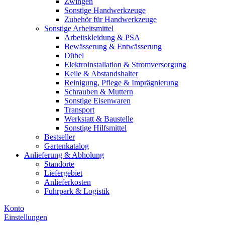
Zwingen
Sonstige Handwerkzeuge
Zubehör für Handwerkzeuge
Sonstige Arbeitsmittel
Arbeitskleidung & PSA
Bewässerung & Entwässerung
Dübel
Elektroinstallation & Stromversorgung
Keile & Abstandshalter
Reinigung, Pflege & Imprägnierung
Schrauben & Muttern
Sonstige Eisenwaren
Transport
Werkstatt & Baustelle
Sonstige Hilfsmittel
Bestseller
Gartenkatalog
Anlieferung & Abholung
Standorte
Liefergebiet
Anlieferkosten
Fuhrpark & Logistik
Konto
Einstellungen