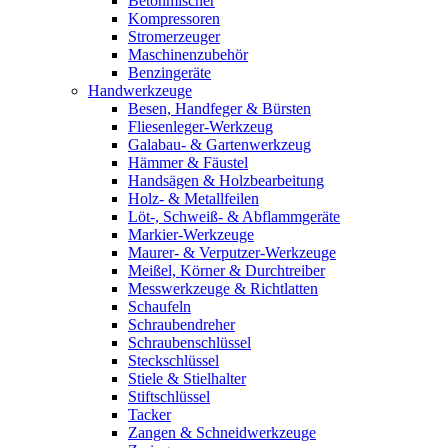
Betonmischer
Kompressoren
Stromerzeuger
Maschinenzubehör
Benzingeräte
Handwerkzeuge
Besen, Handfeger & Bürsten
Fliesenleger-Werkzeug
Galabau- & Gartenwerkzeug
Hämmer & Fäustel
Handsägen & Holzbearbeitung
Holz- & Metallfeilen
Löt-, Schweiß- & Abflammgeräte
Markier-Werkzeuge
Maurer- & Verputzer-Werkzeuge
Meißel, Körner & Durchtreiber
Messwerkzeuge & Richtlatten
Schaufeln
Schraubendreher
Schraubenschlüssel
Steckschlüssel
Stiele & Stielhalter
Stiftschlüssel
Tacker
Zangen & Schneidwerkzeuge