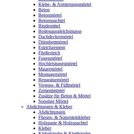
Klebe- & Armierungsmörtel
Beton
Betonmörtel
Betonspachtel
Bindemittel
Bodenausgleichsmasse
Dachdeckermörtel
Dünnbettmörtel
Estrichzement
Fließestrich
Fugenmörtel
Hochleistungsmörtel
Mauermörtel
Montagemörtel
Reparaturmörtel
Verguss- & Füllmörtel
Zementmörtel
Zusätze für Beton & Mörtel
Sonstige Mörtel
Abdichtungen & Kleber
Abdichtungen
Fliesen- & Natursteinkleber
Holzpaste & Holzspachtel
Kleber
Klebebänder & Klettbänder