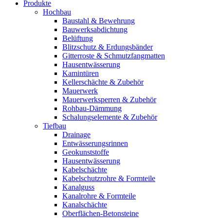
Produkte
Hochbau
Baustahl & Bewehrung
Bauwerksabdichtung
Belüftung
Blitzschutz & Erdungsbänder
Gitterroste & Schmutzfangmatten
Hausentwässerung
Kamintüren
Kellerschächte & Zubehör
Mauerwerk
Mauerwerksperren & Zubehör
Rohbau-Dämmung
Schalungselemente & Zubehör
Tiefbau
Drainage
Entwässerungsrinnen
Geokunststoffe
Hausentwässerung
Kabelschächte
Kabelschutzrohre & Formteile
Kanalguss
Kanalrohre & Formteile
Kanalschächte
Oberflächen-Betonsteine