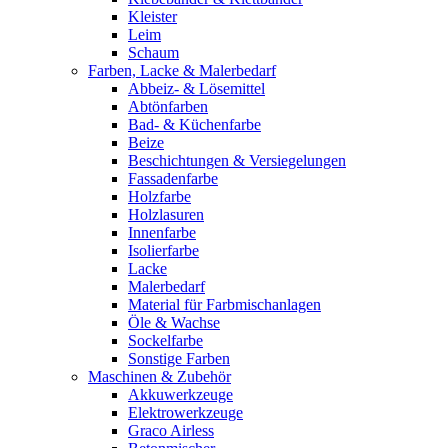
Kleister
Leim
Schaum
Farben, Lacke & Malerbedarf
Abbeiz- & Lösemittel
Abtönfarben
Bad- & Küchenfarbe
Beize
Beschichtungen & Versiegelungen
Fassadenfarbe
Holzfarbe
Holzlasuren
Innenfarbe
Isolierfarbe
Lacke
Malerbedarf
Material für Farbmischanlagen
Öle & Wachse
Sockelfarbe
Sonstige Farben
Maschinen & Zubehör
Akkuwerkzeuge
Elektrowerkzeuge
Graco Airless