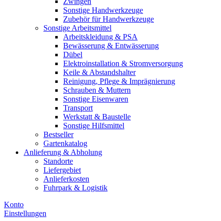
Zwingen
Sonstige Handwerkzeuge
Zubehör für Handwerkzeuge
Sonstige Arbeitsmittel
Arbeitskleidung & PSA
Bewässerung & Entwässerung
Dübel
Elektroinstallation & Stromversorgung
Keile & Abstandshalter
Reinigung, Pflege & Imprägnierung
Schrauben & Muttern
Sonstige Eisenwaren
Transport
Werkstatt & Baustelle
Sonstige Hilfsmittel
Bestseller
Gartenkatalog
Anlieferung & Abholung
Standorte
Liefergebiet
Anlieferkosten
Fuhrpark & Logistik
Konto
Einstellungen