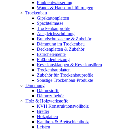
Punktentwässerung
Wand- & Hausdurchführungen
Trockenbau
Gipskartonplatten
Spachtelmasse
Trockenbauprofile
Ausgleichsschüttung
Brandschutzsteine & Zubehör
Dämmung im Trockenbau
Deckenplatten & Zubehör
Estrichelemente
Fußbodenheizung
Revisionsklappen & Revisionstüren
Trockenbauplatten
Zubehör für Trockenbauprofile
Sonstige Trockenbau-Produkte
Dämmung
Dämmstoffe
Dämmzubehör
Holz & Holzwerkstoffe
KVH Konstruktionsvollholz
Bretter
Holzplatten
Kantholz & Brettschichtholz
Leisten