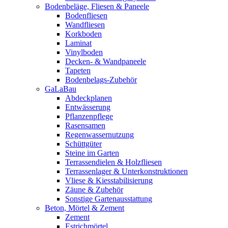
Bodenbeläge, Fliesen & Paneele
Bodenfliesen
Wandfliesen
Korkboden
Laminat
Vinylboden
Decken- & Wandpaneele
Tapeten
Bodenbelags-Zubehör
GaLaBau
Abdeckplanen
Entwässerung
Pflanzenpflege
Rasensamen
Regenwassernutzung
Schüttgüter
Steine im Garten
Terrassendielen & Holzfliesen
Terrassenlager & Unterkonstruktionen
Vliese & Kiesstabilisierung
Zäune & Zubehör
Sonstige Gartenausstattung
Beton, Mörtel & Zement
Zement
Estrichmörtel