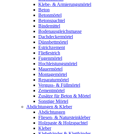
Klebe- & Armierungsmörtel
Beton
Betonmörtel
Betonspachtel
Bindemittel
Bodenausgleichsmasse
Dachdeckermörtel
Dünnbettmörtel
Estrichzement
Fließestrich
Fugenmörtel
Hochleistungsmörtel
Mauermörtel
Montagemörtel
Reparaturmörtel
Verguss- & Füllmörtel
Zementmörtel
Zusätze für Beton & Mörtel
Sonstige Mörtel
Abdichtungen & Kleber
Abdichtungen
Fliesen- & Natursteinkleber
Holzpaste & Holzspachtel
Kleber
Klebebänder & Klettbänder