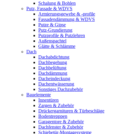
Schalung & Bohlen
Putz, Fassade & WDVS
Armierungsgewebe & -profile
Fassadendämmung & WDVS
Putze & Gipse
Putz-Grundierung
Putzprofile & Putzlehren
Außenspachtel
Glätte & Schlämme
Dach
Dachabdichtung
Dachbegehung
Dachbelüftung
Dachdämmung
Dacheindeckung
Dachentwässerung
Sonstiges Dachzubehör
Bauelemente
Innentüren
Zargen & Zubehör
Drückergarnituren & Türbeschläge
Bodentrepppen
Garagentore & Zubehör
Dachfenster & Zubehör
Schiebetür-Montagesysteme