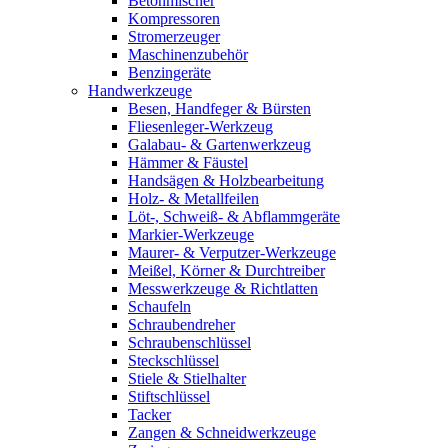
Betonmischer
Kompressoren
Stromerzeuger
Maschinenzubehör
Benzingeräte
Handwerkzeuge
Besen, Handfeger & Bürsten
Fliesenleger-Werkzeug
Galabau- & Gartenwerkzeug
Hämmer & Fäustel
Handsägen & Holzbearbeitung
Holz- & Metallfeilen
Löt-, Schweiß- & Abflammgeräte
Markier-Werkzeuge
Maurer- & Verputzer-Werkzeuge
Meißel, Körner & Durchtreiber
Messwerkzeuge & Richtlatten
Schaufeln
Schraubendreher
Schraubenschlüssel
Steckschlüssel
Stiele & Stielhalter
Stiftschlüssel
Tacker
Zangen & Schneidwerkzeuge