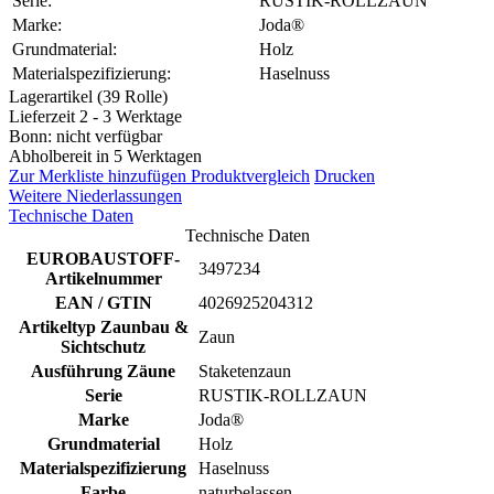
Serie:
RUSTIK-ROLLZAUN
Marke:
Joda®
Grundmaterial:
Holz
Materialspezifizierung:
Haselnuss
Lagerartikel (39 Rolle)
Lieferzeit 2 - 3 Werktage
Bonn: nicht verfügbar
Abholbereit in 5 Werktagen
Zur Merkliste hinzufügen
Produktvergleich
Drucken
Weitere Niederlassungen
Technische Daten
Technische Daten
EUROBAUSTOFF-
3497234
Artikelnummer
EAN / GTIN
4026925204312
Artikeltyp Zaunbau &
Zaun
Sichtschutz
Ausführung Zäune
Staketenzaun
Serie
RUSTIK-ROLLZAUN
Marke
Joda®
Grundmaterial
Holz
Materialspezifizierung
Haselnuss
Farbe
naturbelassen