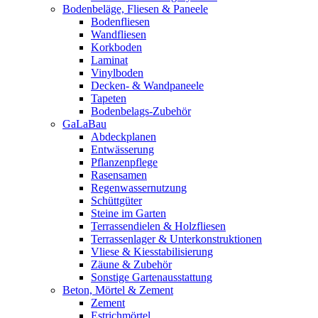
Bodenbeläge, Fliesen & Paneele
Bodenfliesen
Wandfliesen
Korkboden
Laminat
Vinylboden
Decken- & Wandpaneele
Tapeten
Bodenbelags-Zubehör
GaLaBau
Abdeckplanen
Entwässerung
Pflanzenpflege
Rasensamen
Regenwassernutzung
Schüttgüter
Steine im Garten
Terrassendielen & Holzfliesen
Terrassenlager & Unterkonstruktionen
Vliese & Kiesstabilisierung
Zäune & Zubehör
Sonstige Gartenausstattung
Beton, Mörtel & Zement
Zement
Estrichmörtel