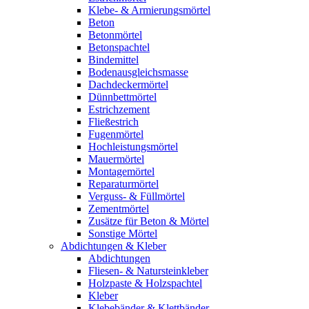
Klebe- & Armierungsmörtel
Beton
Betonmörtel
Betonspachtel
Bindemittel
Bodenausgleichsmasse
Dachdeckermörtel
Dünnbettmörtel
Estrichzement
Fließestrich
Fugenmörtel
Hochleistungsmörtel
Mauermörtel
Montagemörtel
Reparaturmörtel
Verguss- & Füllmörtel
Zementmörtel
Zusätze für Beton & Mörtel
Sonstige Mörtel
Abdichtungen & Kleber
Abdichtungen
Fliesen- & Natursteinkleber
Holzpaste & Holzspachtel
Kleber
Klebebänder & Klettbänder