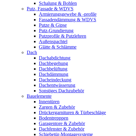
Schalung & Bohlen
Putz, Fassade & WDVS
Armierungsgewebe & -profile
Fassadendämmung & WDVS
Putze & Gipse
Putz-Grundierung
Putzprofile & Putzlehren
Außenspachtel
Glätte & Schlämme
Dach
Dachabdichtung
Dachbegehung
Dachbelüftung
Dachdämmung
Dacheindeckung
Dachentwässerung
Sonstiges Dachzubehör
Bauelemente
Innentüren
Zargen & Zubehör
Drückergarnituren & Türbeschläge
Bodentrepppen
Garagentore & Zubehör
Dachfenster & Zubehör
Schiebetür-Montagesysteme