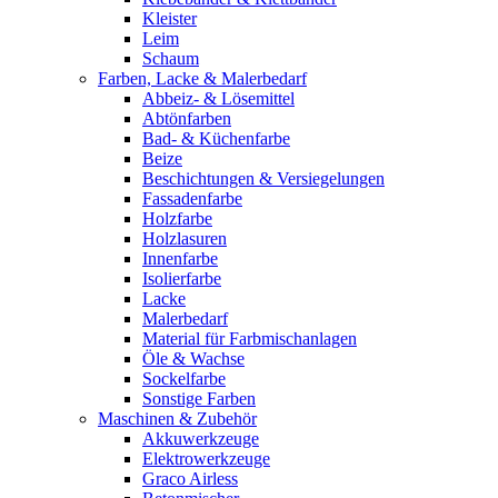
Kleister
Leim
Schaum
Farben, Lacke & Malerbedarf
Abbeiz- & Lösemittel
Abtönfarben
Bad- & Küchenfarbe
Beize
Beschichtungen & Versiegelungen
Fassadenfarbe
Holzfarbe
Holzlasuren
Innenfarbe
Isolierfarbe
Lacke
Malerbedarf
Material für Farbmischanlagen
Öle & Wachse
Sockelfarbe
Sonstige Farben
Maschinen & Zubehör
Akkuwerkzeuge
Elektrowerkzeuge
Graco Airless