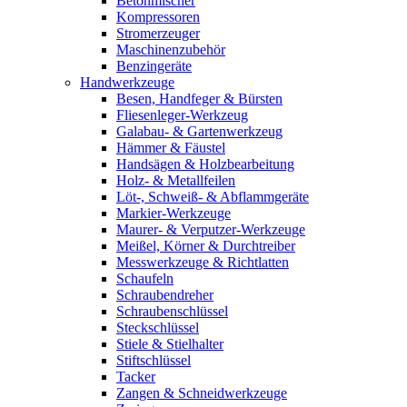
Betonmischer
Kompressoren
Stromerzeuger
Maschinenzubehör
Benzingeräte
Handwerkzeuge
Besen, Handfeger & Bürsten
Fliesenleger-Werkzeug
Galabau- & Gartenwerkzeug
Hämmer & Fäustel
Handsägen & Holzbearbeitung
Holz- & Metallfeilen
Löt-, Schweiß- & Abflammgeräte
Markier-Werkzeuge
Maurer- & Verputzer-Werkzeuge
Meißel, Körner & Durchtreiber
Messwerkzeuge & Richtlatten
Schaufeln
Schraubendreher
Schraubenschlüssel
Steckschlüssel
Stiele & Stielhalter
Stiftschlüssel
Tacker
Zangen & Schneidwerkzeuge