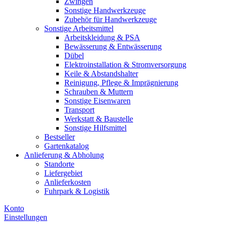
Zwingen
Sonstige Handwerkzeuge
Zubehör für Handwerkzeuge
Sonstige Arbeitsmittel
Arbeitskleidung & PSA
Bewässerung & Entwässerung
Dübel
Elektroinstallation & Stromversorgung
Keile & Abstandshalter
Reinigung, Pflege & Imprägnierung
Schrauben & Muttern
Sonstige Eisenwaren
Transport
Werkstatt & Baustelle
Sonstige Hilfsmittel
Bestseller
Gartenkatalog
Anlieferung & Abholung
Standorte
Liefergebiet
Anlieferkosten
Fuhrpark & Logistik
Konto
Einstellungen