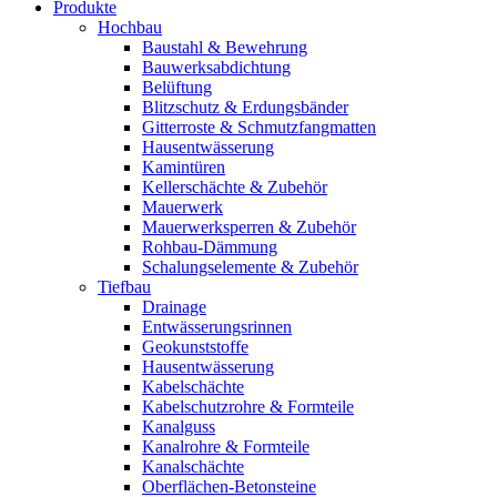
Produkte
Hochbau
Baustahl & Bewehrung
Bauwerksabdichtung
Belüftung
Blitzschutz & Erdungsbänder
Gitterroste & Schmutzfangmatten
Hausentwässerung
Kamintüren
Kellerschächte & Zubehör
Mauerwerk
Mauerwerksperren & Zubehör
Rohbau-Dämmung
Schalungselemente & Zubehör
Tiefbau
Drainage
Entwässerungsrinnen
Geokunststoffe
Hausentwässerung
Kabelschächte
Kabelschutzrohre & Formteile
Kanalguss
Kanalrohre & Formteile
Kanalschächte
Oberflächen-Betonsteine