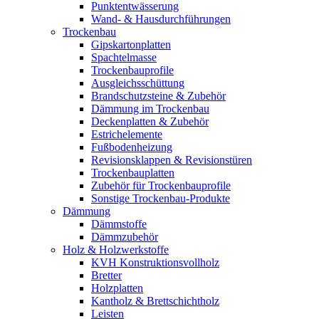
Punktentwässerung
Wand- & Hausdurchführungen
Trockenbau
Gipskartonplatten
Spachtelmasse
Trockenbauprofile
Ausgleichsschüttung
Brandschutzsteine & Zubehör
Dämmung im Trockenbau
Deckenplatten & Zubehör
Estrichelemente
Fußbodenheizung
Revisionsklappen & Revisionstüren
Trockenbauplatten
Zubehör für Trockenbauprofile
Sonstige Trockenbau-Produkte
Dämmung
Dämmstoffe
Dämmzubehör
Holz & Holzwerkstoffe
KVH Konstruktionsvollholz
Bretter
Holzplatten
Kantholz & Brettschichtholz
Leisten