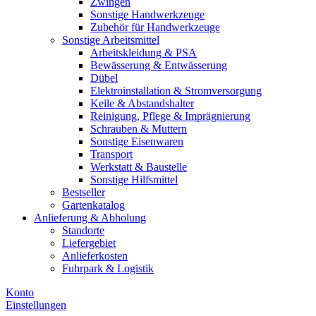
Zwingen
Sonstige Handwerkzeuge
Zubehör für Handwerkzeuge
Sonstige Arbeitsmittel
Arbeitskleidung & PSA
Bewässerung & Entwässerung
Dübel
Elektroinstallation & Stromversorgung
Keile & Abstandshalter
Reinigung, Pflege & Imprägnierung
Schrauben & Muttern
Sonstige Eisenwaren
Transport
Werkstatt & Baustelle
Sonstige Hilfsmittel
Bestseller
Gartenkatalog
Anlieferung & Abholung
Standorte
Liefergebiet
Anlieferkosten
Fuhrpark & Logistik
Konto
Einstellungen