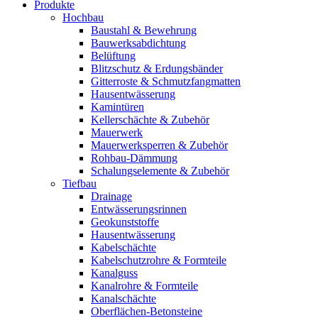
Produkte
Hochbau
Baustahl & Bewehrung
Bauwerksabdichtung
Belüftung
Blitzschutz & Erdungsbänder
Gitterroste & Schmutzfangmatten
Hausentwässerung
Kamintüren
Kellerschächte & Zubehör
Mauerwerk
Mauerwerksperren & Zubehör
Rohbau-Dämmung
Schalungselemente & Zubehör
Tiefbau
Drainage
Entwässerungsrinnen
Geokunststoffe
Hausentwässerung
Kabelschächte
Kabelschutzrohre & Formteile
Kanalguss
Kanalrohre & Formteile
Kanalschächte
Oberflächen-Betonsteine