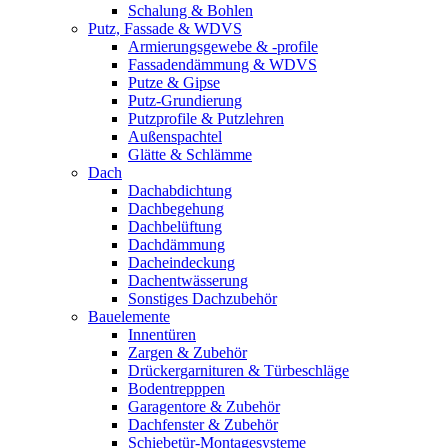
Schalung & Bohlen
Putz, Fassade & WDVS
Armierungsgewebe & -profile
Fassadendämmung & WDVS
Putze & Gipse
Putz-Grundierung
Putzprofile & Putzlehren
Außenspachtel
Glätte & Schlämme
Dach
Dachabdichtung
Dachbegehung
Dachbelüftung
Dachdämmung
Dacheindeckung
Dachentwässerung
Sonstiges Dachzubehör
Bauelemente
Innentüren
Zargen & Zubehör
Drückergarnituren & Türbeschläge
Bodentrepppen
Garagentore & Zubehör
Dachfenster & Zubehör
Schiebetür-Montagesysteme