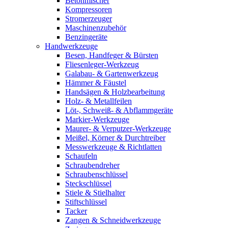
Betonmischer
Kompressoren
Stromerzeuger
Maschinenzubehör
Benzingeräte
Handwerkzeuge
Besen, Handfeger & Bürsten
Fliesenleger-Werkzeug
Galabau- & Gartenwerkzeug
Hämmer & Fäustel
Handsägen & Holzbearbeitung
Holz- & Metallfeilen
Löt-, Schweiß- & Abflammgeräte
Markier-Werkzeuge
Maurer- & Verputzer-Werkzeuge
Meißel, Körner & Durchtreiber
Messwerkzeuge & Richtlatten
Schaufeln
Schraubendreher
Schraubenschlüssel
Steckschlüssel
Stiele & Stielhalter
Stiftschlüssel
Tacker
Zangen & Schneidwerkzeuge