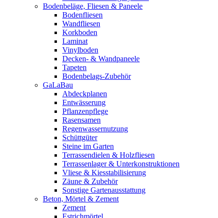
Bodenbeläge, Fliesen & Paneele
Bodenfliesen
Wandfliesen
Korkboden
Laminat
Vinylboden
Decken- & Wandpaneele
Tapeten
Bodenbelags-Zubehör
GaLaBau
Abdeckplanen
Entwässerung
Pflanzenpflege
Rasensamen
Regenwassernutzung
Schüttgüter
Steine im Garten
Terrassendielen & Holzfliesen
Terrassenlager & Unterkonstruktionen
Vliese & Kiesstabilisierung
Zäune & Zubehör
Sonstige Gartenausstattung
Beton, Mörtel & Zement
Zement
Estrichmörtel