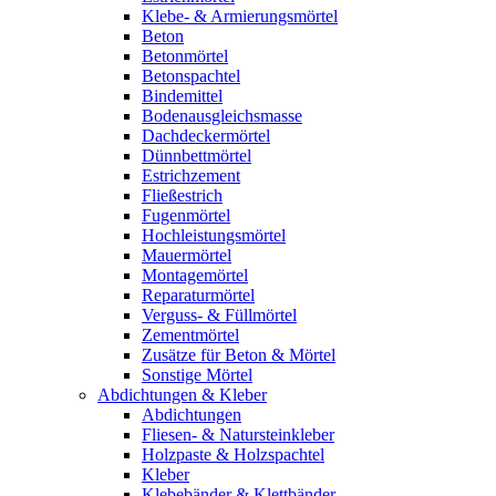
Klebe- & Armierungsmörtel
Beton
Betonmörtel
Betonspachtel
Bindemittel
Bodenausgleichsmasse
Dachdeckermörtel
Dünnbettmörtel
Estrichzement
Fließestrich
Fugenmörtel
Hochleistungsmörtel
Mauermörtel
Montagemörtel
Reparaturmörtel
Verguss- & Füllmörtel
Zementmörtel
Zusätze für Beton & Mörtel
Sonstige Mörtel
Abdichtungen & Kleber
Abdichtungen
Fliesen- & Natursteinkleber
Holzpaste & Holzspachtel
Kleber
Klebebänder & Klettbänder