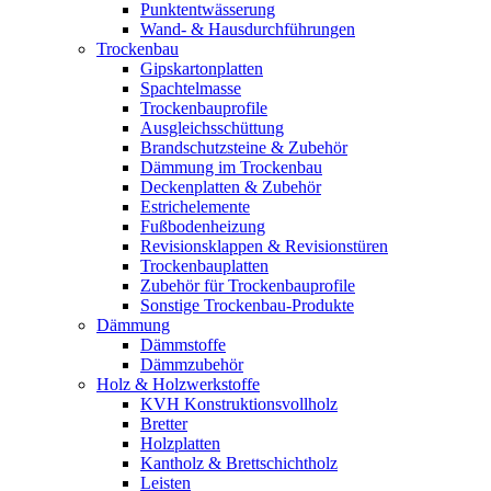
Punktentwässerung
Wand- & Hausdurchführungen
Trockenbau
Gipskartonplatten
Spachtelmasse
Trockenbauprofile
Ausgleichsschüttung
Brandschutzsteine & Zubehör
Dämmung im Trockenbau
Deckenplatten & Zubehör
Estrichelemente
Fußbodenheizung
Revisionsklappen & Revisionstüren
Trockenbauplatten
Zubehör für Trockenbauprofile
Sonstige Trockenbau-Produkte
Dämmung
Dämmstoffe
Dämmzubehör
Holz & Holzwerkstoffe
KVH Konstruktionsvollholz
Bretter
Holzplatten
Kantholz & Brettschichtholz
Leisten