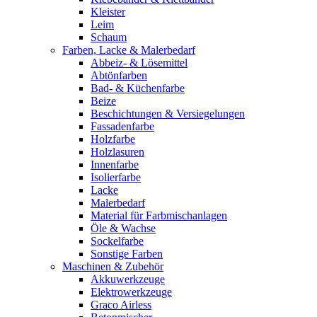
Kleister
Leim
Schaum
Farben, Lacke & Malerbedarf
Abbeiz- & Lösemittel
Abtönfarben
Bad- & Küchenfarbe
Beize
Beschichtungen & Versiegelungen
Fassadenfarbe
Holzfarbe
Holzlasuren
Innenfarbe
Isolierfarbe
Lacke
Malerbedarf
Material für Farbmischanlagen
Öle & Wachse
Sockelfarbe
Sonstige Farben
Maschinen & Zubehör
Akkuwerkzeuge
Elektrowerkzeuge
Graco Airless