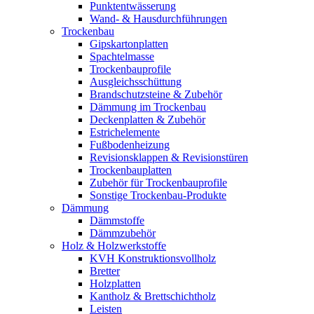
Punktentwässerung
Wand- & Hausdurchführungen
Trockenbau
Gipskartonplatten
Spachtelmasse
Trockenbauprofile
Ausgleichsschüttung
Brandschutzsteine & Zubehör
Dämmung im Trockenbau
Deckenplatten & Zubehör
Estrichelemente
Fußbodenheizung
Revisionsklappen & Revisionstüren
Trockenbauplatten
Zubehör für Trockenbauprofile
Sonstige Trockenbau-Produkte
Dämmung
Dämmstoffe
Dämmzubehör
Holz & Holzwerkstoffe
KVH Konstruktionsvollholz
Bretter
Holzplatten
Kantholz & Brettschichtholz
Leisten