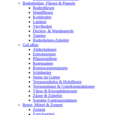
Bodenbeläge, Fliesen & Paneele
Bodenfliesen
Wandfliesen
Korkboden
Laminat
Vinylboden
Decken- & Wandpaneele
Tapeten
Bodenbelags-Zubehör
GaLaBau
Abdeckplanen
Entwässerung
Pflanzenpflege
Rasensamen
Regenwassernutzung
Schüttgüter
Steine im Garten
Terrassendielen & Holzfliesen
Terrassenlager & Unterkonstruktionen
Vliese & Kiesstabilisierung
Zäune & Zubehör
Sonstige Gartenausstattung
Beton, Mörtel & Zement
Zement
Estrichmörtel