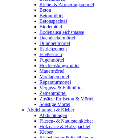
Klebe- & Armierungsmörtel
Beton
Betonmörtel
Betonspachtel
Bindemittel
Bodenausgleichsmasse
Dachdeckermörtel
Dünnbettmörtel
Estrichzement
Fließestrich
Fugenmörtel
Hochleistungsmörtel
Mauermörtel
Montagemörtel
Reparaturmörtel
Verguss- & Füllmörtel
Zementmörtel
Zusätze für Beton & Mörtel
Sonstige Mörtel
Abdichtungen & Kleber
Abdichtungen
Fliesen- & Natursteinkleber
Holzpaste & Holzspachtel
Kleber
Klebebänder & Klettbänder