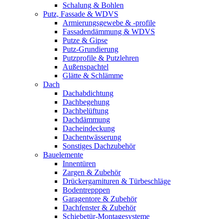
Schalung & Bohlen
Putz, Fassade & WDVS
Armierungsgewebe & -profile
Fassadendämmung & WDVS
Putze & Gipse
Putz-Grundierung
Putzprofile & Putzlehren
Außenspachtel
Glätte & Schlämme
Dach
Dachabdichtung
Dachbegehung
Dachbelüftung
Dachdämmung
Dacheindeckung
Dachentwässerung
Sonstiges Dachzubehör
Bauelemente
Innentüren
Zargen & Zubehör
Drückergarnituren & Türbeschläge
Bodentrepppen
Garagentore & Zubehör
Dachfenster & Zubehör
Schiebetür-Montagesysteme