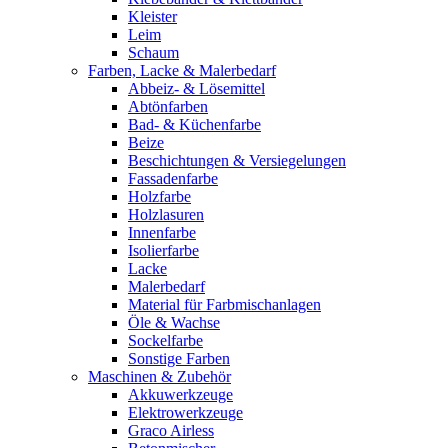
Kleister
Leim
Schaum
Farben, Lacke & Malerbedarf
Abbeiz- & Lösemittel
Abtönfarben
Bad- & Küchenfarbe
Beize
Beschichtungen & Versiegelungen
Fassadenfarbe
Holzfarbe
Holzlasuren
Innenfarbe
Isolierfarbe
Lacke
Malerbedarf
Material für Farbmischanlagen
Öle & Wachse
Sockelfarbe
Sonstige Farben
Maschinen & Zubehör
Akkuwerkzeuge
Elektrowerkzeuge
Graco Airless