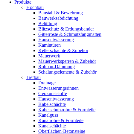
Produkte
Hochbau
Baustahl & Bewehrung
Bauwerksabdichtung
Belüftung
Blitzschutz & Erdungsbänder
Gitterroste & Schmutzfangmatten
Hausentwässerung
Kamintüren
Kellerschächte & Zubehör
Mauerwerk
Mauerwerksperren & Zubehör
Rohbau-Dämmung
Schalungselemente & Zubehör
Tiefbau
Drainage
Entwässerungsrinnen
Geokunststoffe
Hausentwässerung
Kabelschächte
Kabelschutzrohre & Formteile
Kanalguss
Kanalrohre & Formteile
Kanalschächte
Oberflächen-Betonsteine