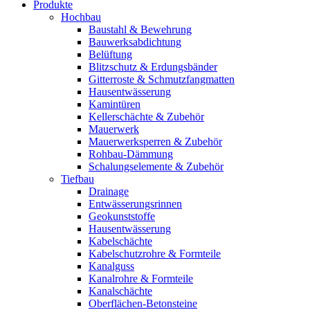
Produkte
Hochbau
Baustahl & Bewehrung
Bauwerksabdichtung
Belüftung
Blitzschutz & Erdungsbänder
Gitterroste & Schmutzfangmatten
Hausentwässerung
Kamintüren
Kellerschächte & Zubehör
Mauerwerk
Mauerwerksperren & Zubehör
Rohbau-Dämmung
Schalungselemente & Zubehör
Tiefbau
Drainage
Entwässerungsrinnen
Geokunststoffe
Hausentwässerung
Kabelschächte
Kabelschutzrohre & Formteile
Kanalguss
Kanalrohre & Formteile
Kanalschächte
Oberflächen-Betonsteine