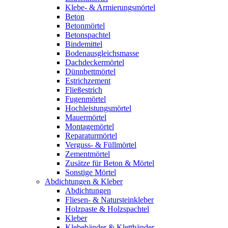
Klebe- & Armierungsmörtel
Beton
Betonmörtel
Betonspachtel
Bindemittel
Bodenausgleichsmasse
Dachdeckermörtel
Dünnbettmörtel
Estrichzement
Fließestrich
Fugenmörtel
Hochleistungsmörtel
Mauermörtel
Montagemörtel
Reparaturmörtel
Verguss- & Füllmörtel
Zementmörtel
Zusätze für Beton & Mörtel
Sonstige Mörtel
Abdichtungen & Kleber
Abdichtungen
Fliesen- & Natursteinkleber
Holzpaste & Holzspachtel
Kleber
Klebebänder & Klettbänder