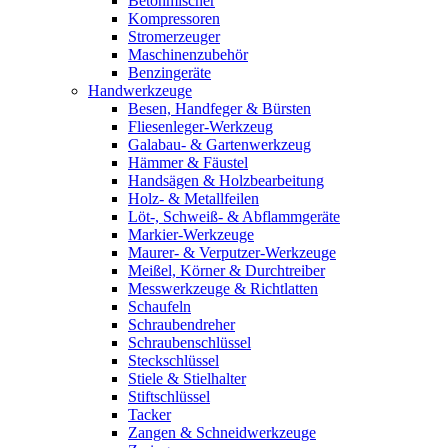
Betonmischer
Kompressoren
Stromerzeuger
Maschinenzubehör
Benzingeräte
Handwerkzeuge
Besen, Handfeger & Bürsten
Fliesenleger-Werkzeug
Galabau- & Gartenwerkzeug
Hämmer & Fäustel
Handsägen & Holzbearbeitung
Holz- & Metallfeilen
Löt-, Schweiß- & Abflammgeräte
Markier-Werkzeuge
Maurer- & Verputzer-Werkzeuge
Meißel, Körner & Durchtreiber
Messwerkzeuge & Richtlatten
Schaufeln
Schraubendreher
Schraubenschlüssel
Steckschlüssel
Stiele & Stielhalter
Stiftschlüssel
Tacker
Zangen & Schneidwerkzeuge