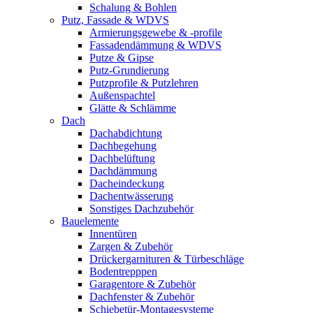
Schalung & Bohlen
Putz, Fassade & WDVS
Armierungsgewebe & -profile
Fassadendämmung & WDVS
Putze & Gipse
Putz-Grundierung
Putzprofile & Putzlehren
Außenspachtel
Glätte & Schlämme
Dach
Dachabdichtung
Dachbegehung
Dachbelüftung
Dachdämmung
Dacheindeckung
Dachentwässerung
Sonstiges Dachzubehör
Bauelemente
Innentüren
Zargen & Zubehör
Drückergarnituren & Türbeschläge
Bodentrepppen
Garagentore & Zubehör
Dachfenster & Zubehör
Schiebetür-Montagesysteme