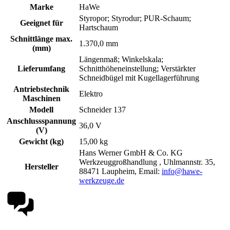
Marke
HaWe
Styropor; Styrodur; PUR-Schaum;
Geeignet für
Hartschaum
Schnittlänge max.
1.370,0 mm
(mm)
Längenmaß; Winkelskala;
Lieferumfang
Schnitthöheneinstellung; Verstärkter
Schneidbügel mit Kugellagerführung
Antriebstechnik
Elektro
Maschinen
Modell
Schneider 137
Anschlussspannung
36,0 V
(V)
Gewicht (kg)
15,00 kg
Hans Werner GmbH & Co. KG
Werkzeuggroßhandlung , Uhlmannstr. 35,
Hersteller
88471 Laupheim, Email:
info@hawe-
werkzeuge.de