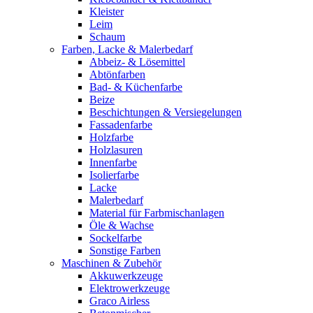
Kleister
Leim
Schaum
Farben, Lacke & Malerbedarf
Abbeiz- & Lösemittel
Abtönfarben
Bad- & Küchenfarbe
Beize
Beschichtungen & Versiegelungen
Fassadenfarbe
Holzfarbe
Holzlasuren
Innenfarbe
Isolierfarbe
Lacke
Malerbedarf
Material für Farbmischanlagen
Öle & Wachse
Sockelfarbe
Sonstige Farben
Maschinen & Zubehör
Akkuwerkzeuge
Elektrowerkzeuge
Graco Airless