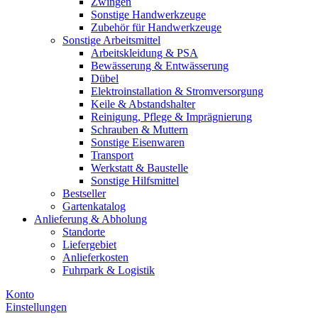
Zwingen
Sonstige Handwerkzeuge
Zubehör für Handwerkzeuge
Sonstige Arbeitsmittel
Arbeitskleidung & PSA
Bewässerung & Entwässerung
Dübel
Elektroinstallation & Stromversorgung
Keile & Abstandshalter
Reinigung, Pflege & Imprägnierung
Schrauben & Muttern
Sonstige Eisenwaren
Transport
Werkstatt & Baustelle
Sonstige Hilfsmittel
Bestseller
Gartenkatalog
Anlieferung & Abholung
Standorte
Liefergebiet
Anlieferkosten
Fuhrpark & Logistik
Konto
Einstellungen