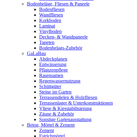
Bodenbeläge, Fliesen & Paneele
Bodenfliesen
Wandfliesen
Korkboden
Laminat
Vinylboden
Decken- & Wandpaneele
Tapeten
Bodenbelags-Zubehör
GaLaBau
Abdeckplanen
Entwässerung
Pflanzenpflege
Rasensamen
Regenwassernutzung
Schüttgüter
Steine im Garten
Terrassendielen & Holzfliesen
Terrassenlager & Unterkonstruktionen
Vliese & Kiesstabilisierung
Zäune & Zubehör
Sonstige Gartenausstattung
Beton, Mörtel & Zement
Zement
Estrichmörtel