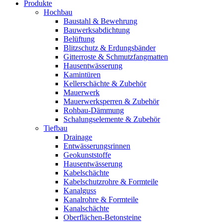
Produkte
Hochbau
Baustahl & Bewehrung
Bauwerksabdichtung
Belüftung
Blitzschutz & Erdungsbänder
Gitterroste & Schmutzfangmatten
Hausentwässerung
Kamintüren
Kellerschächte & Zubehör
Mauerwerk
Mauerwerksperren & Zubehör
Rohbau-Dämmung
Schalungselemente & Zubehör
Tiefbau
Drainage
Entwässerungsrinnen
Geokunststoffe
Hausentwässerung
Kabelschächte
Kabelschutzrohre & Formteile
Kanalguss
Kanalrohre & Formteile
Kanalschächte
Oberflächen-Betonsteine