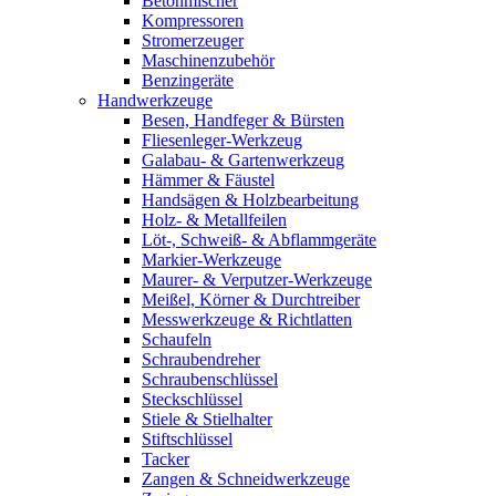
Betonmischer
Kompressoren
Stromerzeuger
Maschinenzubehör
Benzingeräte
Handwerkzeuge
Besen, Handfeger & Bürsten
Fliesenleger-Werkzeug
Galabau- & Gartenwerkzeug
Hämmer & Fäustel
Handsägen & Holzbearbeitung
Holz- & Metallfeilen
Löt-, Schweiß- & Abflammgeräte
Markier-Werkzeuge
Maurer- & Verputzer-Werkzeuge
Meißel, Körner & Durchtreiber
Messwerkzeuge & Richtlatten
Schaufeln
Schraubendreher
Schraubenschlüssel
Steckschlüssel
Stiele & Stielhalter
Stiftschlüssel
Tacker
Zangen & Schneidwerkzeuge