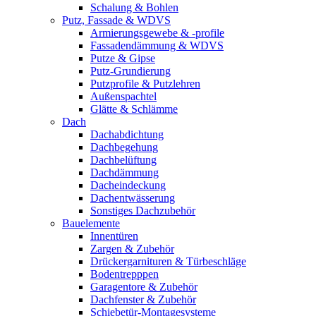
Schalung & Bohlen
Putz, Fassade & WDVS
Armierungsgewebe & -profile
Fassadendämmung & WDVS
Putze & Gipse
Putz-Grundierung
Putzprofile & Putzlehren
Außenspachtel
Glätte & Schlämme
Dach
Dachabdichtung
Dachbegehung
Dachbelüftung
Dachdämmung
Dacheindeckung
Dachentwässerung
Sonstiges Dachzubehör
Bauelemente
Innentüren
Zargen & Zubehör
Drückergarnituren & Türbeschläge
Bodentrepppen
Garagentore & Zubehör
Dachfenster & Zubehör
Schiebetür-Montagesysteme