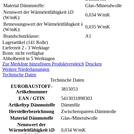
Material Dämmstoffe:
Glas-/Mineralwolle
Nennwert der Wärmeleitfähigkeit λD
0,034 W/mK
(W/mK):
Bemessungswert der Wärmeleitfähigkeit λ
0,035 W/mK
(W/mK):
Brandschutzklasse:
A1
Lagerartikel (141 Rolle)
Lieferzeit 2 - 3 Werktage
Bonn: nicht verfügbar
Abholbereit in 5 Werktagen
Zur Merkliste hinzufügen
Produktvergleich
Drucken
Weitere Niederlassungen
Technische Daten
Technische Daten
EUROBAUSTOFF-
3815053
Artikelnummer
EAN / GTIN
5413031898303
Artikeltyp Dämmstoffe
Dämmfilz
Herstellerbezeichnung
Zwischensparren-Dämmrolle
Material Dämmstoffe
Glas-/Mineralwolle
Nennwert der
Wärmeleitfähigkeit λD
0,034 W/mK