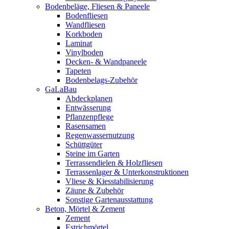
Bodenbeläge, Fliesen & Paneele
Bodenfliesen
Wandfliesen
Korkboden
Laminat
Vinylboden
Decken- & Wandpaneele
Tapeten
Bodenbelags-Zubehör
GaLaBau
Abdeckplanen
Entwässerung
Pflanzenpflege
Rasensamen
Regenwassernutzung
Schüttgüter
Steine im Garten
Terrassendielen & Holzfliesen
Terrassenlager & Unterkonstruktionen
Vliese & Kiesstabilisierung
Zäune & Zubehör
Sonstige Gartenausstattung
Beton, Mörtel & Zement
Zement
Estrichmörtel