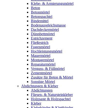
Klebe- & Armierungsmörtel
Beton
Betonmörtel
Betonspachtel
Bindemittel
Bodenausgleichsmasse
Dachdeckermörtel
Dünnbettmörtel
Estrichzement
Fließestrich
Fugenmörtel
Hochleistungsmörtel
Mauermörtel
Montagemörtel
Reparaturmörtel
Verguss- & Füllmörtel
Zementmörtel
Zusätze für Beton & Mörtel
Sonstige Mörtel
Abdichtungen & Kleber
Abdichtungen
Fliesen- & Natursteinkleber
Holzpaste & Holzspachtel
Kleber
Klebebänder & Klettbänder