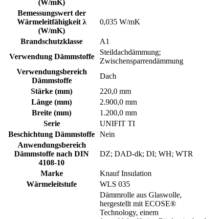
(W/mK)
Bemessungswert der
Wärmeleitfähigkeit λ
0,035 W/mK
(W/mK)
Brandschutzklasse
A1
Steildachdämmung;
Verwendung Dämmstoffe
Zwischensparrendämmung
Verwendungsbereich
Dach
Dämmstoffe
Stärke (mm)
220,0 mm
Länge (mm)
2.900,0 mm
Breite (mm)
1.200,0 mm
Serie
UNIFIT TI
Beschichtung Dämmstoffe
Nein
Anwendungsbereich
Dämmstoffe nach DIN
DZ; DAD-dk; DI; WH; WTR
4108-10
Marke
Knauf Insulation
Wärmeleitstufe
WLS 035
Dämmrolle aus Glaswolle,
hergestellt mit ECOSE®
Technology, einem