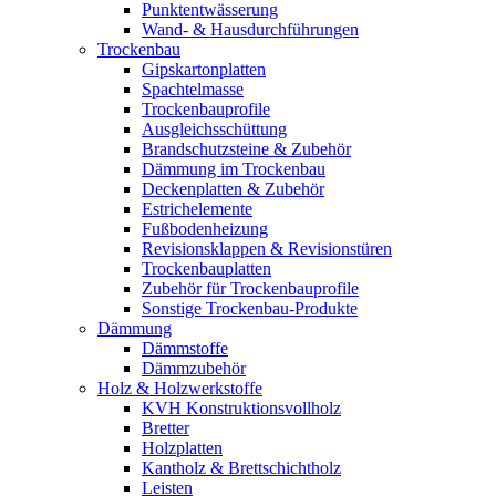
Punktentwässerung
Wand- & Hausdurchführungen
Trockenbau
Gipskartonplatten
Spachtelmasse
Trockenbauprofile
Ausgleichsschüttung
Brandschutzsteine & Zubehör
Dämmung im Trockenbau
Deckenplatten & Zubehör
Estrichelemente
Fußbodenheizung
Revisionsklappen & Revisionstüren
Trockenbauplatten
Zubehör für Trockenbauprofile
Sonstige Trockenbau-Produkte
Dämmung
Dämmstoffe
Dämmzubehör
Holz & Holzwerkstoffe
KVH Konstruktionsvollholz
Bretter
Holzplatten
Kantholz & Brettschichtholz
Leisten