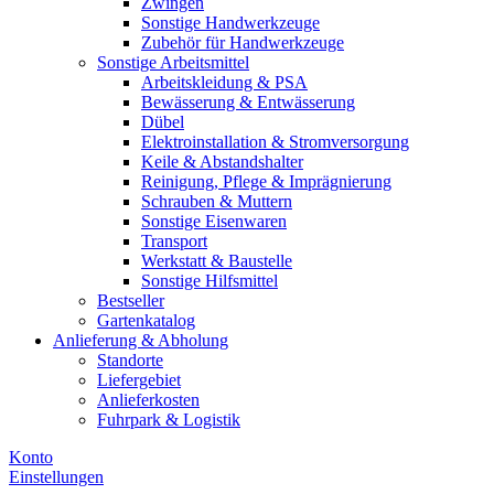
Zwingen
Sonstige Handwerkzeuge
Zubehör für Handwerkzeuge
Sonstige Arbeitsmittel
Arbeitskleidung & PSA
Bewässerung & Entwässerung
Dübel
Elektroinstallation & Stromversorgung
Keile & Abstandshalter
Reinigung, Pflege & Imprägnierung
Schrauben & Muttern
Sonstige Eisenwaren
Transport
Werkstatt & Baustelle
Sonstige Hilfsmittel
Bestseller
Gartenkatalog
Anlieferung & Abholung
Standorte
Liefergebiet
Anlieferkosten
Fuhrpark & Logistik
Konto
Einstellungen