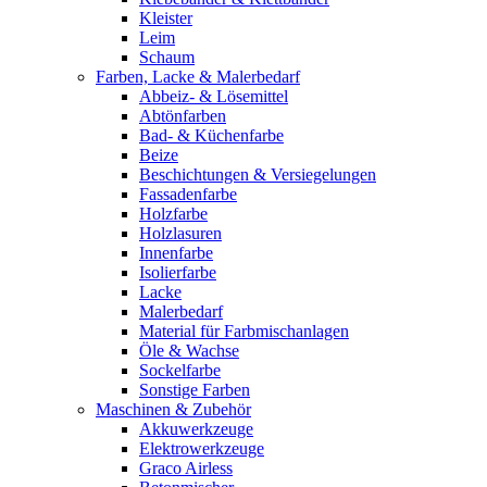
Kleister
Leim
Schaum
Farben, Lacke & Malerbedarf
Abbeiz- & Lösemittel
Abtönfarben
Bad- & Küchenfarbe
Beize
Beschichtungen & Versiegelungen
Fassadenfarbe
Holzfarbe
Holzlasuren
Innenfarbe
Isolierfarbe
Lacke
Malerbedarf
Material für Farbmischanlagen
Öle & Wachse
Sockelfarbe
Sonstige Farben
Maschinen & Zubehör
Akkuwerkzeuge
Elektrowerkzeuge
Graco Airless