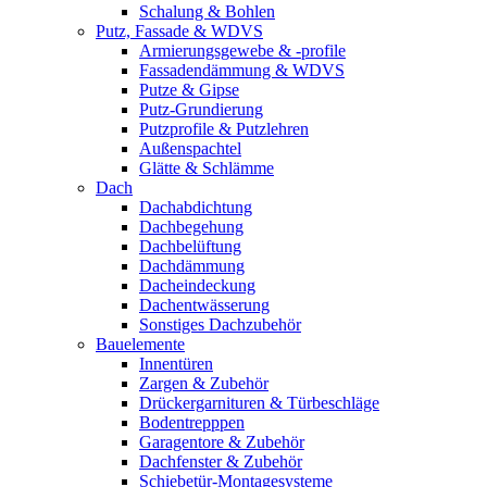
Schalung & Bohlen
Putz, Fassade & WDVS
Armierungsgewebe & -profile
Fassadendämmung & WDVS
Putze & Gipse
Putz-Grundierung
Putzprofile & Putzlehren
Außenspachtel
Glätte & Schlämme
Dach
Dachabdichtung
Dachbegehung
Dachbelüftung
Dachdämmung
Dacheindeckung
Dachentwässerung
Sonstiges Dachzubehör
Bauelemente
Innentüren
Zargen & Zubehör
Drückergarnituren & Türbeschläge
Bodentrepppen
Garagentore & Zubehör
Dachfenster & Zubehör
Schiebetür-Montagesysteme