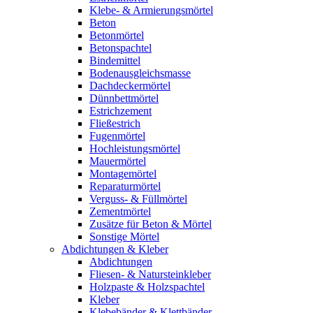
Klebe- & Armierungsmörtel
Beton
Betonmörtel
Betonspachtel
Bindemittel
Bodenausgleichsmasse
Dachdeckermörtel
Dünnbettmörtel
Estrichzement
Fließestrich
Fugenmörtel
Hochleistungsmörtel
Mauermörtel
Montagemörtel
Reparaturmörtel
Verguss- & Füllmörtel
Zementmörtel
Zusätze für Beton & Mörtel
Sonstige Mörtel
Abdichtungen & Kleber
Abdichtungen
Fliesen- & Natursteinkleber
Holzpaste & Holzspachtel
Kleber
Klebebänder & Klettbänder