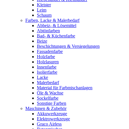
Kleister
Leim
Schaum
Farben, Lacke & Malerbedarf
Abbeiz- & Lösemittel
Abtönfarben
Bad- & Küchenfarbe
Beize
Beschichtungen & Versiegelungen
Fassadenfarbe
Holzfarbe
Holzlasuren
Innenfarbe
Isolierfarbe
Lacke
Malerbedarf
Material für Farbmischanlagen
Öle & Wachse
Sockelfarbe
Sonstige Farben
Maschinen & Zubehör
Akkuwerkzeuge
Elektrowerkzeuge
Graco Airless