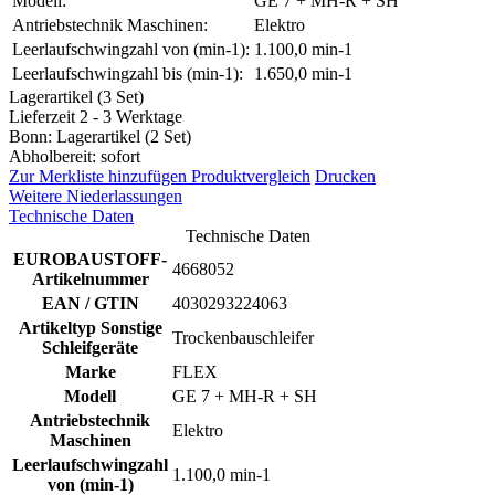
Modell:
GE 7 + MH-R + SH
Antriebstechnik Maschinen:
Elektro
Leerlaufschwingzahl von (min-1):
1.100,0 min-1
Leerlaufschwingzahl bis (min-1):
1.650,0 min-1
Lagerartikel (3 Set)
Lieferzeit 2 - 3 Werktage
Bonn: Lagerartikel (2 Set)
Abholbereit: sofort
Zur Merkliste hinzufügen
Produktvergleich
Drucken
Weitere Niederlassungen
Technische Daten
Technische Daten
EUROBAUSTOFF-
4668052
Artikelnummer
EAN / GTIN
4030293224063
Artikeltyp Sonstige
Trockenbauschleifer
Schleifgeräte
Marke
FLEX
Modell
GE 7 + MH-R + SH
Antriebstechnik
Elektro
Maschinen
Leerlaufschwingzahl
1.100,0 min-1
von (min-1)