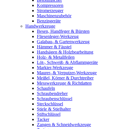
Betonmischer
Kompressoren
Stromerzeuger
Maschinenzubehör
Benzingeräte
Handwerkzeuge
Besen, Handfeger & Bürsten
Fliesenleger-Werkzeug
Galabau- & Gartenwerkzeug
Hämmer & Fäustel
Handsägen & Holzbearbeitung
Holz- & Metallfeilen
Löt-, Schweiß- & Abflammgeräte
Markier-Werkzeuge
Maurer- & Verputzer-Werkzeuge
Meißel, Körner & Durchtreiber
Messwerkzeuge & Richtlatten
Schaufeln
Schraubendreher
Schraubenschlüssel
Steckschlüssel
Stiele & Stielhalter
Stiftschlüssel
Tacker
Zangen & Schneidwerkzeuge