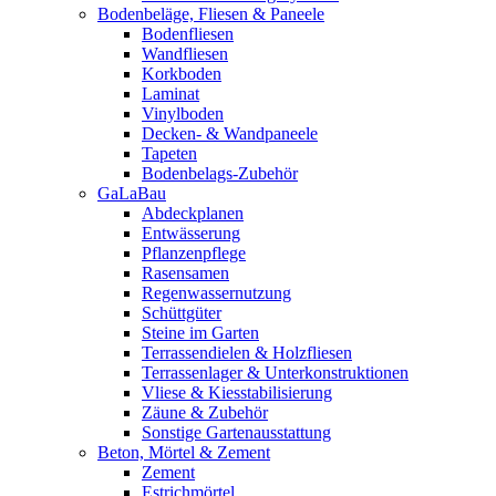
Bodenbeläge, Fliesen & Paneele
Bodenfliesen
Wandfliesen
Korkboden
Laminat
Vinylboden
Decken- & Wandpaneele
Tapeten
Bodenbelags-Zubehör
GaLaBau
Abdeckplanen
Entwässerung
Pflanzenpflege
Rasensamen
Regenwassernutzung
Schüttgüter
Steine im Garten
Terrassendielen & Holzfliesen
Terrassenlager & Unterkonstruktionen
Vliese & Kiesstabilisierung
Zäune & Zubehör
Sonstige Gartenausstattung
Beton, Mörtel & Zement
Zement
Estrichmörtel