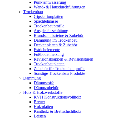
Punktentwässerung
Wand- & Hausdurchführungen
Trockenbau
Gipskartonplatten
Spachtelmasse
Trockenbauprofile
Ausgleichsschüttung
Brandschutzsteine & Zubehör
Dämmung im Trockenbau
Deckenplatten & Zubehör
Estrichelemente
Fußbodenheizung
Revisionsklappen & Revisionstüren
Trockenbauplatten
Zubehör für Trockenbauprofile
Sonstige Trockenbau-Produkte
Dämmung
Dämmstoffe
Dämmzubehör
Holz & Holzwerkstoffe
KVH Konstruktionsvollholz
Bretter
Holzplatten
Kantholz & Brettschichtholz
Leisten