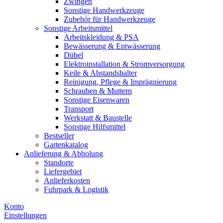
Zwingen
Sonstige Handwerkzeuge
Zubehör für Handwerkzeuge
Sonstige Arbeitsmittel
Arbeitskleidung & PSA
Bewässerung & Entwässerung
Dübel
Elektroinstallation & Stromversorgung
Keile & Abstandshalter
Reinigung, Pflege & Imprägnierung
Schrauben & Muttern
Sonstige Eisenwaren
Transport
Werkstatt & Baustelle
Sonstige Hilfsmittel
Bestseller
Gartenkatalog
Anlieferung & Abholung
Standorte
Liefergebiet
Anlieferkosten
Fuhrpark & Logistik
Konto
Einstellungen