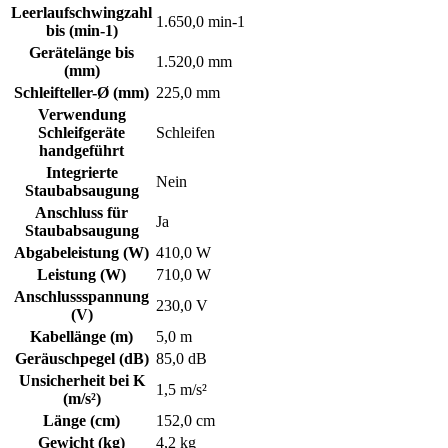
Leerlaufschwingzahl
1.650,0 min-1
bis (min-1)
Gerätelänge bis
1.520,0 mm
(mm)
Schleifteller-Ø (mm)
225,0 mm
Verwendung
Schleifgeräte
Schleifen
handgeführt
Integrierte
Nein
Staubabsaugung
Anschluss für
Ja
Staubabsaugung
Abgabeleistung (W)
410,0 W
Leistung (W)
710,0 W
Anschlussspannung
230,0 V
(V)
Kabellänge (m)
5,0 m
Geräuschpegel (dB)
85,0 dB
Unsicherheit bei K
1,5 m/s²
(m/s²)
Länge (cm)
152,0 cm
Gewicht (kg)
4,2 kg