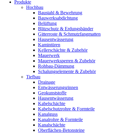
Produkte
Hochbau
Baustahl & Bewehrung
Bauwerksabdichtung
Belüftung
Blitzschutz & Erdungsbänder
Gitterroste & Schmutzfangmatten
Hausentwässerung
Kamintüren
Kellerschächte & Zubehör
Mauerwerk
Mauerwerksperren & Zubehör
Rohbau-Dämmung
Schalungselemente & Zubehör
Tiefbau
Drainage
Entwässerungsrinnen
Geokunststoffe
Hausentwässerung
Kabelschächte
Kabelschutzrohre & Formteile
Kanalguss
Kanalrohre & Formteile
Kanalschächte
Oberflächen-Betonsteine