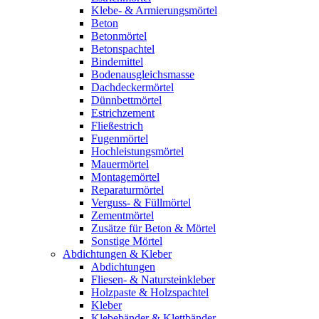
Klebe- & Armierungsmörtel
Beton
Betonmörtel
Betonspachtel
Bindemittel
Bodenausgleichsmasse
Dachdeckermörtel
Dünnbettmörtel
Estrichzement
Fließestrich
Fugenmörtel
Hochleistungsmörtel
Mauermörtel
Montagemörtel
Reparaturmörtel
Verguss- & Füllmörtel
Zementmörtel
Zusätze für Beton & Mörtel
Sonstige Mörtel
Abdichtungen & Kleber
Abdichtungen
Fliesen- & Natursteinkleber
Holzpaste & Holzspachtel
Kleber
Klebebänder & Klettbänder