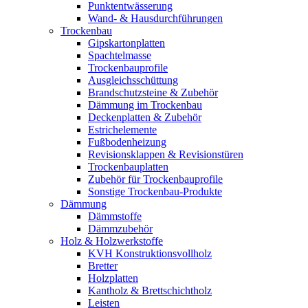
Punktentwässerung
Wand- & Hausdurchführungen
Trockenbau
Gipskartonplatten
Spachtelmasse
Trockenbauprofile
Ausgleichsschüttung
Brandschutzsteine & Zubehör
Dämmung im Trockenbau
Deckenplatten & Zubehör
Estrichelemente
Fußbodenheizung
Revisionsklappen & Revisionstüren
Trockenbauplatten
Zubehör für Trockenbauprofile
Sonstige Trockenbau-Produkte
Dämmung
Dämmstoffe
Dämmzubehör
Holz & Holzwerkstoffe
KVH Konstruktionsvollholz
Bretter
Holzplatten
Kantholz & Brettschichtholz
Leisten