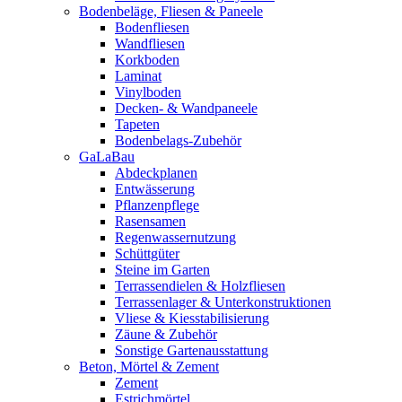
Bodenbeläge, Fliesen & Paneele
Bodenfliesen
Wandfliesen
Korkboden
Laminat
Vinylboden
Decken- & Wandpaneele
Tapeten
Bodenbelags-Zubehör
GaLaBau
Abdeckplanen
Entwässerung
Pflanzenpflege
Rasensamen
Regenwassernutzung
Schüttgüter
Steine im Garten
Terrassendielen & Holzfliesen
Terrassenlager & Unterkonstruktionen
Vliese & Kiesstabilisierung
Zäune & Zubehör
Sonstige Gartenausstattung
Beton, Mörtel & Zement
Zement
Estrichmörtel