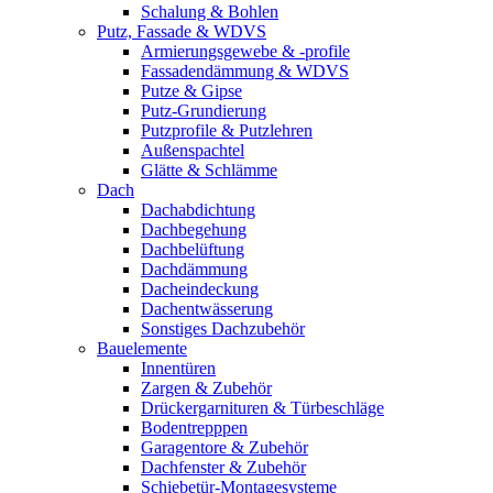
Schalung & Bohlen
Putz, Fassade & WDVS
Armierungsgewebe & -profile
Fassadendämmung & WDVS
Putze & Gipse
Putz-Grundierung
Putzprofile & Putzlehren
Außenspachtel
Glätte & Schlämme
Dach
Dachabdichtung
Dachbegehung
Dachbelüftung
Dachdämmung
Dacheindeckung
Dachentwässerung
Sonstiges Dachzubehör
Bauelemente
Innentüren
Zargen & Zubehör
Drückergarnituren & Türbeschläge
Bodentrepppen
Garagentore & Zubehör
Dachfenster & Zubehör
Schiebetür-Montagesysteme