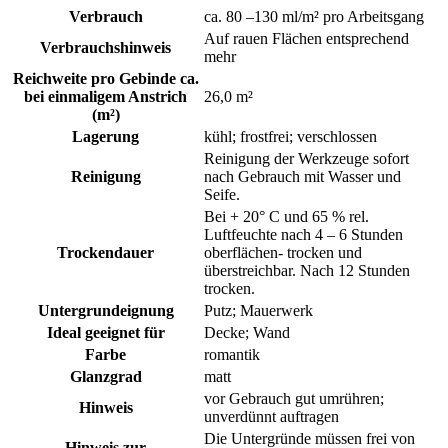
Verbrauch
ca. 80 –130 ml/m² pro Arbeitsgang
Auf rauen Flächen entsprechend
Verbrauchshinweis
mehr
Reichweite pro Gebinde ca.
bei einmaligem Anstrich
26,0 m²
(m²)
Lagerung
kühl; frostfrei; verschlossen
Reinigung der Werkzeuge sofort
Reinigung
nach Gebrauch mit Wasser und
Seife.
Bei + 20° C und 65 % rel.
Luftfeuchte nach 4 – 6 Stunden
Trockendauer
oberflächen- trocken und
überstreichbar. Nach 12 Stunden
trocken.
Untergrundeignung
Putz; Mauerwerk
Ideal geeignet für
Decke; Wand
Farbe
romantik
Glanzgrad
matt
vor Gebrauch gut umrühren;
Hinweis
unverdünnt auftragen
Die Untergründe müssen frei von
Hinweis zur