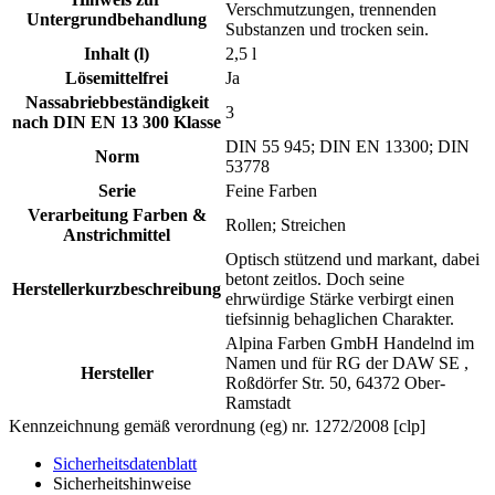
Verschmutzungen, trennenden
Untergrundbehandlung
Substanzen und trocken sein.
Inhalt (l)
2,5 l
Lösemittelfrei
Ja
Nassabriebbeständigkeit
3
nach DIN EN 13 300 Klasse
DIN 55 945; DIN EN 13300; DIN
Norm
53778
Serie
Feine Farben
Verarbeitung Farben &
Rollen; Streichen
Anstrichmittel
Optisch stützend und markant, dabei
betont zeitlos. Doch seine
Herstellerkurzbeschreibung
ehrwürdige Stärke verbirgt einen
tiefsinnig behaglichen Charakter.
Alpina Farben GmbH Handelnd im
Namen und für RG der DAW SE ,
Hersteller
Roßdörfer Str. 50, 64372 Ober-
Ramstadt
Kennzeichnung gemäß verordnung (eg) nr. 1272/2008 [clp]
Sicherheitsdatenblatt
Sicherheitshinweise