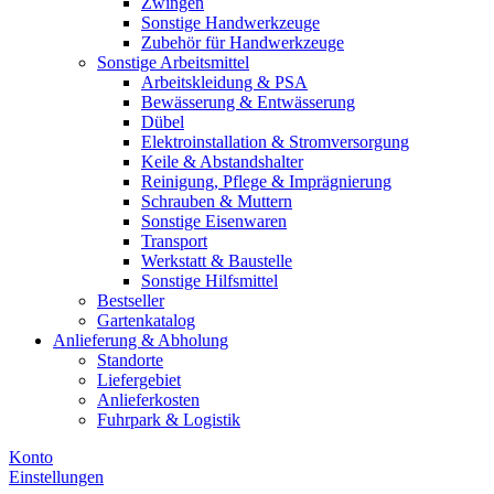
Zwingen
Sonstige Handwerkzeuge
Zubehör für Handwerkzeuge
Sonstige Arbeitsmittel
Arbeitskleidung & PSA
Bewässerung & Entwässerung
Dübel
Elektroinstallation & Stromversorgung
Keile & Abstandshalter
Reinigung, Pflege & Imprägnierung
Schrauben & Muttern
Sonstige Eisenwaren
Transport
Werkstatt & Baustelle
Sonstige Hilfsmittel
Bestseller
Gartenkatalog
Anlieferung & Abholung
Standorte
Liefergebiet
Anlieferkosten
Fuhrpark & Logistik
Konto
Einstellungen