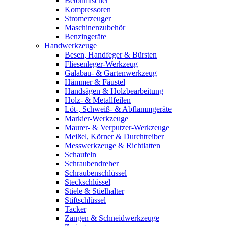
Betonmischer
Kompressoren
Stromerzeuger
Maschinenzubehör
Benzingeräte
Handwerkzeuge
Besen, Handfeger & Bürsten
Fliesenleger-Werkzeug
Galabau- & Gartenwerkzeug
Hämmer & Fäustel
Handsägen & Holzbearbeitung
Holz- & Metallfeilen
Löt-, Schweiß- & Abflammgeräte
Markier-Werkzeuge
Maurer- & Verputzer-Werkzeuge
Meißel, Körner & Durchtreiber
Messwerkzeuge & Richtlatten
Schaufeln
Schraubendreher
Schraubenschlüssel
Steckschlüssel
Stiele & Stielhalter
Stiftschlüssel
Tacker
Zangen & Schneidwerkzeuge