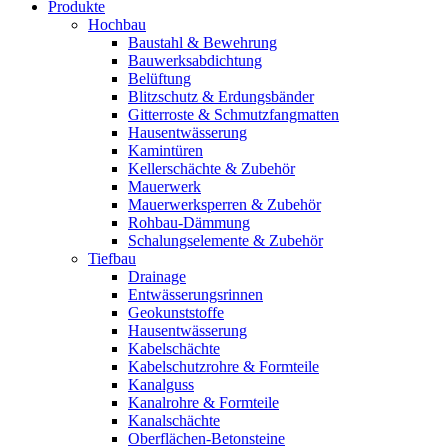
Produkte
Hochbau
Baustahl & Bewehrung
Bauwerksabdichtung
Belüftung
Blitzschutz & Erdungsbänder
Gitterroste & Schmutzfangmatten
Hausentwässerung
Kamintüren
Kellerschächte & Zubehör
Mauerwerk
Mauerwerksperren & Zubehör
Rohbau-Dämmung
Schalungselemente & Zubehör
Tiefbau
Drainage
Entwässerungsrinnen
Geokunststoffe
Hausentwässerung
Kabelschächte
Kabelschutzrohre & Formteile
Kanalguss
Kanalrohre & Formteile
Kanalschächte
Oberflächen-Betonsteine