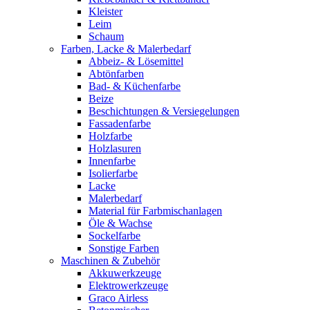
Kleister
Leim
Schaum
Farben, Lacke & Malerbedarf
Abbeiz- & Lösemittel
Abtönfarben
Bad- & Küchenfarbe
Beize
Beschichtungen & Versiegelungen
Fassadenfarbe
Holzfarbe
Holzlasuren
Innenfarbe
Isolierfarbe
Lacke
Malerbedarf
Material für Farbmischanlagen
Öle & Wachse
Sockelfarbe
Sonstige Farben
Maschinen & Zubehör
Akkuwerkzeuge
Elektrowerkzeuge
Graco Airless