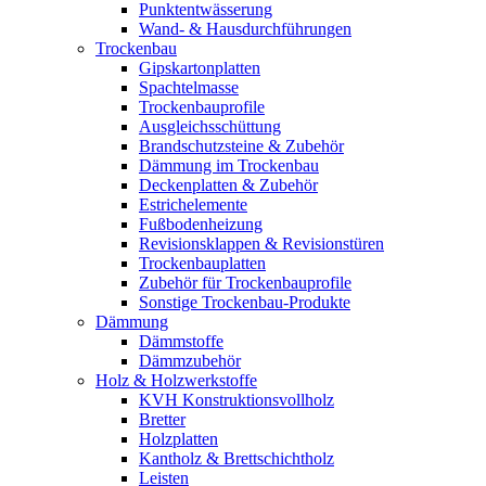
Punktentwässerung
Wand- & Hausdurchführungen
Trockenbau
Gipskartonplatten
Spachtelmasse
Trockenbauprofile
Ausgleichsschüttung
Brandschutzsteine & Zubehör
Dämmung im Trockenbau
Deckenplatten & Zubehör
Estrichelemente
Fußbodenheizung
Revisionsklappen & Revisionstüren
Trockenbauplatten
Zubehör für Trockenbauprofile
Sonstige Trockenbau-Produkte
Dämmung
Dämmstoffe
Dämmzubehör
Holz & Holzwerkstoffe
KVH Konstruktionsvollholz
Bretter
Holzplatten
Kantholz & Brettschichtholz
Leisten