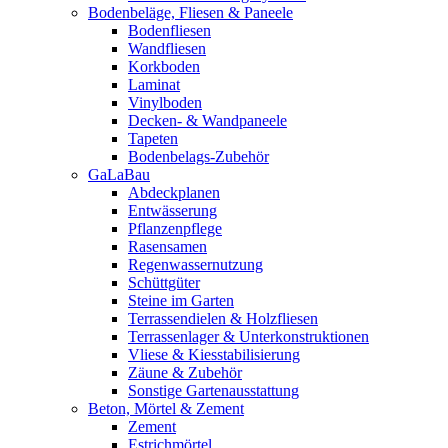
Bodenbeläge, Fliesen & Paneele
Bodenfliesen
Wandfliesen
Korkboden
Laminat
Vinylboden
Decken- & Wandpaneele
Tapeten
Bodenbelags-Zubehör
GaLaBau
Abdeckplanen
Entwässerung
Pflanzenpflege
Rasensamen
Regenwassernutzung
Schüttgüter
Steine im Garten
Terrassendielen & Holzfliesen
Terrassenlager & Unterkonstruktionen
Vliese & Kiesstabilisierung
Zäune & Zubehör
Sonstige Gartenausstattung
Beton, Mörtel & Zement
Zement
Estrichmörtel