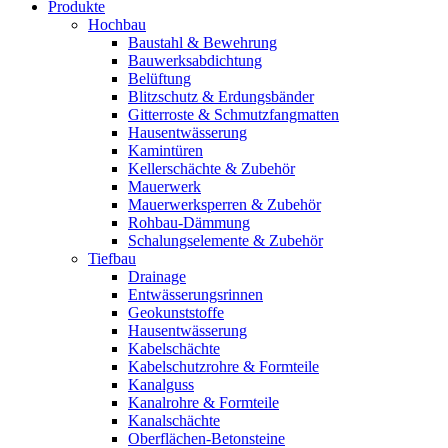
Produkte
Hochbau
Baustahl & Bewehrung
Bauwerksabdichtung
Belüftung
Blitzschutz & Erdungsbänder
Gitterroste & Schmutzfangmatten
Hausentwässerung
Kamintüren
Kellerschächte & Zubehör
Mauerwerk
Mauerwerksperren & Zubehör
Rohbau-Dämmung
Schalungselemente & Zubehör
Tiefbau
Drainage
Entwässerungsrinnen
Geokunststoffe
Hausentwässerung
Kabelschächte
Kabelschutzrohre & Formteile
Kanalguss
Kanalrohre & Formteile
Kanalschächte
Oberflächen-Betonsteine