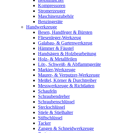
Betonmischer
Kompressoren
Stromerzeuger
Maschinenzubehör
Benzingeräte
Handwerkzeuge
Besen, Handfeger & Bürsten
Fliesenleger-Werkzeug
Galabau- & Gartenwerkzeug
Hämmer & Fäustel
Handsägen & Holzbearbeitung
Holz- & Metallfeilen
Löt-, Schweiß- & Abflammgeräte
Markier-Werkzeuge
Maurer- & Verputzer-Werkzeuge
Meißel, Körner & Durchtreiber
Messwerkzeuge & Richtlatten
Schaufeln
Schraubendreher
Schraubenschlüssel
Steckschlüssel
Stiele & Stielhalter
Stiftschlüssel
Tacker
Zangen & Schneidwerkzeuge