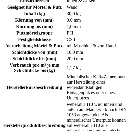
Einsatzbereich
Innen & Außen
Geeignet für Mörtel & Putz
Wand
Inhalt (kg)
30,0 kg
Körnung von (mm)
0,0 mm
Körnung bis (mm)
1,0 mm
Putzmörtelgruppe
P II
Festigkeitsklasse
CS II
Verarbeitung Mörtel & Putz
mit Maschine & von Hand
Schichtdicke von (mm)
10,0 mm
Schichtdicke bis (mm)
20,0 mm
Verbrauch pro m² je mm
1,27 kg
Schichtdicke bis (kg)
Mineralischer Kalk-Zementputz
zur Herstellung eines
Herstellerkurzbeschreibung
widerstandsfähigen
Einlagenputzes oder eines
Unterputzes
weber.dur 110 wird innen und
außen auf Mauerwerk nach DIN
1053 angewendet. Als
mineralischer Unterputz können
Herstellerproduktbeschreibung
auf weber.dur 110 alle
mineralischen und organischen