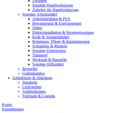
Zwingen
Sonstige Handwerkzeuge
Zubehör für Handwerkzeuge
Sonstige Arbeitsmittel
Arbeitskleidung & PSA
Bewässerung & Entwässerung
Dübel
Elektroinstallation & Stromversorgung
Keile & Abstandshalter
Reinigung, Pflege & Imprägnierung
Schrauben & Muttern
Sonstige Eisenwaren
Transport
Werkstatt & Baustelle
Sonstige Hilfsmittel
Bestseller
Gartenkatalog
Anlieferung & Abholung
Standorte
Liefergebiet
Anlieferkosten
Fuhrpark & Logistik
Konto
Einstellungen