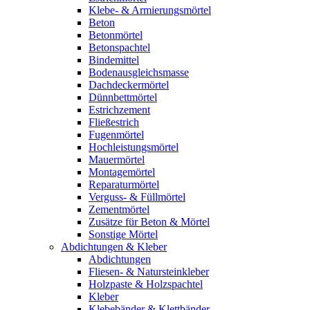
Klebe- & Armierungsmörtel
Beton
Betonmörtel
Betonspachtel
Bindemittel
Bodenausgleichsmasse
Dachdeckermörtel
Dünnbettmörtel
Estrichzement
Fließestrich
Fugenmörtel
Hochleistungsmörtel
Mauermörtel
Montagemörtel
Reparaturmörtel
Verguss- & Füllmörtel
Zementmörtel
Zusätze für Beton & Mörtel
Sonstige Mörtel
Abdichtungen & Kleber
Abdichtungen
Fliesen- & Natursteinkleber
Holzpaste & Holzspachtel
Kleber
Klebebänder & Klettbänder