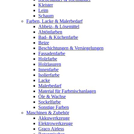
Kleister
Leim
Schaum
Farben, Lacke & Malerbedarf
Abbeiz- & Lösemittel
Abtönfarben
Bad- & Küchenfarbe
Beize
Beschichtungen & Versiegelungen
Fassadenfarbe
Holzfarbe
Holzlasuren
Innenfarbe
Isolierfarbe
Lacke
Malerbedarf
Material für Farbmischanlagen
Öle & Wachse
Sockelfarbe
Sonstige Farben
Maschinen & Zubehör
Akkuwerkzeuge
Elektrowerkzeuge
Graco Airless