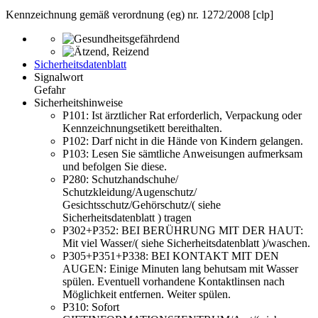
Kennzeichnung gemäß verordnung (eg) nr. 1272/2008 [clp]
Sicherheitsdatenblatt
Signalwort
Gefahr
Sicherheitshinweise
P101:
Ist ärztlicher Rat erforderlich, Verpackung oder
Kennzeichnungsetikett bereithalten.
P102:
Darf nicht in die Hände von Kindern gelangen.
P103:
Lesen Sie sämtliche Anwei­sungen aufmerksam
und befolgen Sie diese.
P280:
Schutzhandschuhe/
Schutzkleidung/Augenschutz/
Gesichtsschutz/Gehörschutz/( siehe
Sicherheitsdatenblatt ) tragen
P302+P352:
BEI BERÜHRUNG MIT DER HAUT:
Mit viel Wasser/( siehe Sicherheitsdatenblatt )/waschen.
P305+P351+P338:
BEI KONTAKT MIT DEN
AUGEN: Einige Minuten lang behutsam mit Wasser
spülen. Eventuell vorhandene Kontaktlinsen nach
Möglichkeit entfernen. Weiter spülen.
P310:
Sofort