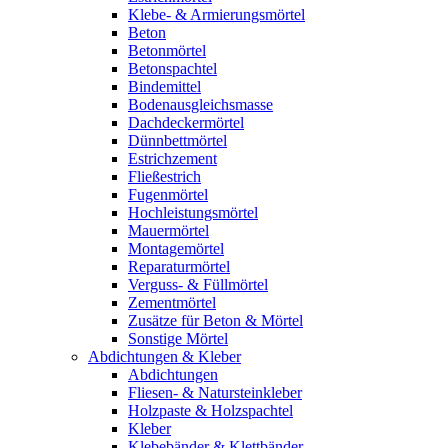
Klebe- & Armierungsmörtel
Beton
Betonmörtel
Betonspachtel
Bindemittel
Bodenausgleichsmasse
Dachdeckermörtel
Dünnbettmörtel
Estrichzement
Fließestrich
Fugenmörtel
Hochleistungsmörtel
Mauermörtel
Montagemörtel
Reparaturmörtel
Verguss- & Füllmörtel
Zementmörtel
Zusätze für Beton & Mörtel
Sonstige Mörtel
Abdichtungen & Kleber
Abdichtungen
Fliesen- & Natursteinkleber
Holzpaste & Holzspachtel
Kleber
Klebebänder & Klettbänder