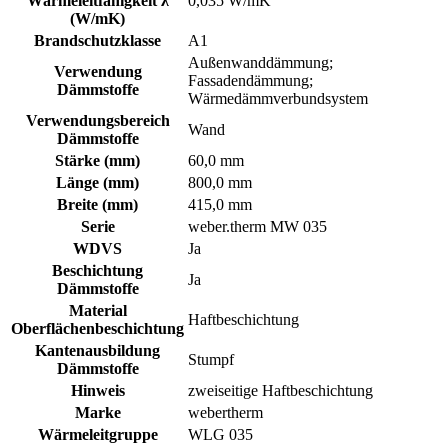
Wärmeleitfähigkeit λ
0,035 W/mK
(W/mK)
Brandschutzklasse
A1
Außenwanddämmung;
Verwendung
Fassadendämmung;
Dämmstoffe
Wärmedämmverbundsystem
Verwendungsbereich
Wand
Dämmstoffe
Stärke (mm)
60,0 mm
Länge (mm)
800,0 mm
Breite (mm)
415,0 mm
Serie
weber.therm MW 035
WDVS
Ja
Beschichtung
Ja
Dämmstoffe
Material
Haftbeschichtung
Oberflächenbeschichtung
Kantenausbildung
Stumpf
Dämmstoffe
Hinweis
zweiseitige Haftbeschichtung
Marke
webertherm
Wärmeleitgruppe
WLG 035