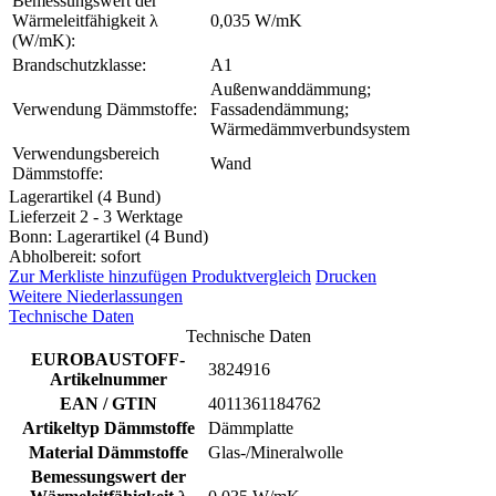
Bemessungswert der
Wärmeleitfähigkeit λ
0,035 W/mK
(W/mK):
Brandschutzklasse:
A1
Außenwanddämmung;
Verwendung Dämmstoffe:
Fassadendämmung;
Wärmedämmverbundsystem
Verwendungsbereich
Wand
Dämmstoffe:
Lagerartikel (4 Bund)
Lieferzeit 2 - 3 Werktage
Bonn: Lagerartikel (4 Bund)
Abholbereit: sofort
Zur Merkliste hinzufügen
Produktvergleich
Drucken
Weitere Niederlassungen
Technische Daten
Technische Daten
EUROBAUSTOFF-
3824916
Artikelnummer
EAN / GTIN
4011361184762
Artikeltyp Dämmstoffe
Dämmplatte
Material Dämmstoffe
Glas-/Mineralwolle
Bemessungswert der