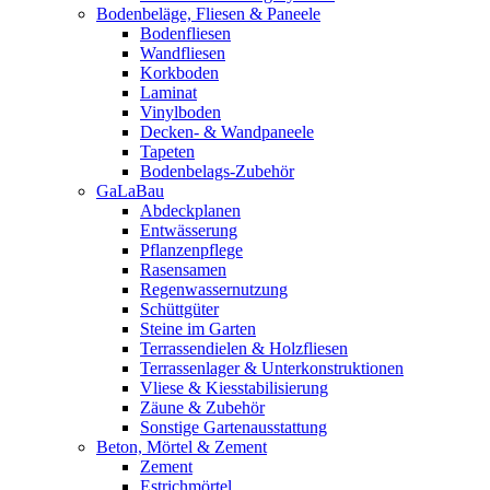
Bodenbeläge, Fliesen & Paneele
Bodenfliesen
Wandfliesen
Korkboden
Laminat
Vinylboden
Decken- & Wandpaneele
Tapeten
Bodenbelags-Zubehör
GaLaBau
Abdeckplanen
Entwässerung
Pflanzenpflege
Rasensamen
Regenwassernutzung
Schüttgüter
Steine im Garten
Terrassendielen & Holzfliesen
Terrassenlager & Unterkonstruktionen
Vliese & Kiesstabilisierung
Zäune & Zubehör
Sonstige Gartenausstattung
Beton, Mörtel & Zement
Zement
Estrichmörtel