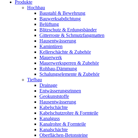
Produkte
Hochbau
Baustahl & Bewehrung
Bauwerksabdichtung
Belüftung
Blitzschutz & Erdungsbänder
Gitterroste & Schmutzfangmatten
Hausentwässerung
Kamintüren
Kellerschächte & Zubehör
Mauerwerk
Mauerwerksperren & Zubehör
Rohbau-Dämmung
Schalungselemente & Zubehör
Tiefbau
Drainage
Entwässerungsrinnen
Geokunststoffe
Hausentwässerung
Kabelschächte
Kabelschutzrohre & Formteile
Kanalguss
Kanalrohre & Formteile
Kanalschächte
Oberflächen-Betonsteine