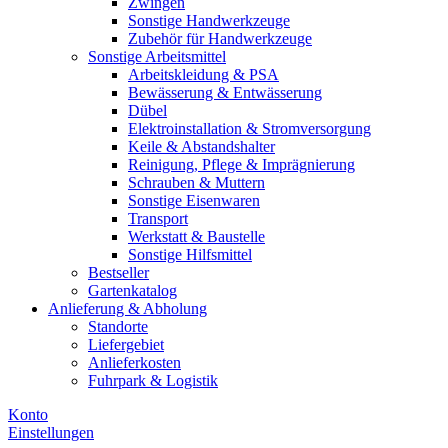
Zwingen
Sonstige Handwerkzeuge
Zubehör für Handwerkzeuge
Sonstige Arbeitsmittel
Arbeitskleidung & PSA
Bewässerung & Entwässerung
Dübel
Elektroinstallation & Stromversorgung
Keile & Abstandshalter
Reinigung, Pflege & Imprägnierung
Schrauben & Muttern
Sonstige Eisenwaren
Transport
Werkstatt & Baustelle
Sonstige Hilfsmittel
Bestseller
Gartenkatalog
Anlieferung & Abholung
Standorte
Liefergebiet
Anlieferkosten
Fuhrpark & Logistik
Konto
Einstellungen