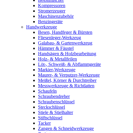
Betonmischer
Kompressoren
Stromerzeuger
Maschinenzubehör
Benzingeräte
Handwerkzeuge
Besen, Handfeger & Bürsten
Fliesenleger-Werkzeug
Galabau- & Gartenwerkzeug
Hämmer & Fäustel
Handsägen & Holzbearbeitung
Holz- & Metallfeilen
Löt-, Schweiß- & Abflammgeräte
Markier-Werkzeuge
Maurer- & Verputzer-Werkzeuge
Meißel, Körner & Durchtreiber
Messwerkzeuge & Richtlatten
Schaufeln
Schraubendreher
Schraubenschlüssel
Steckschlüssel
Stiele & Stielhalter
Stiftschlüssel
Tacker
Zangen & Schneidwerkzeuge