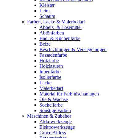
Kleister
Leim
Schaum
Farben, Lacke & Malerbedarf
Abbeiz- & Lösemittel
Abtönfarben
Bad- & Küchenfarbe
Beize
Beschichtungen & Versiegelungen
Fassadenfarbe
Holzfarbe
Holzlasuren
Innenfarbe
Isolierfarbe
Lacke
Malerbedarf
Material für Farbmischanlagen
Öle & Wachse
Sockelfarbe
Sonstige Farben
Maschinen & Zubehör
Akkuwerkzeuge
Elektrowerkzeuge
Graco Airless