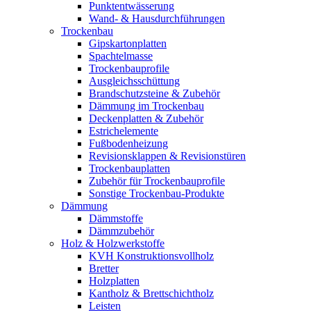
Punktentwässerung
Wand- & Hausdurchführungen
Trockenbau
Gipskartonplatten
Spachtelmasse
Trockenbauprofile
Ausgleichsschüttung
Brandschutzsteine & Zubehör
Dämmung im Trockenbau
Deckenplatten & Zubehör
Estrichelemente
Fußbodenheizung
Revisionsklappen & Revisionstüren
Trockenbauplatten
Zubehör für Trockenbauprofile
Sonstige Trockenbau-Produkte
Dämmung
Dämmstoffe
Dämmzubehör
Holz & Holzwerkstoffe
KVH Konstruktionsvollholz
Bretter
Holzplatten
Kantholz & Brettschichtholz
Leisten