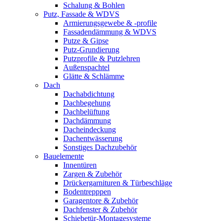
Schalung & Bohlen
Putz, Fassade & WDVS
Armierungsgewebe & -profile
Fassadendämmung & WDVS
Putze & Gipse
Putz-Grundierung
Putzprofile & Putzlehren
Außenspachtel
Glätte & Schlämme
Dach
Dachabdichtung
Dachbegehung
Dachbelüftung
Dachdämmung
Dacheindeckung
Dachentwässerung
Sonstiges Dachzubehör
Bauelemente
Innentüren
Zargen & Zubehör
Drückergarnituren & Türbeschläge
Bodentrepppen
Garagentore & Zubehör
Dachfenster & Zubehör
Schiebetür-Montagesysteme