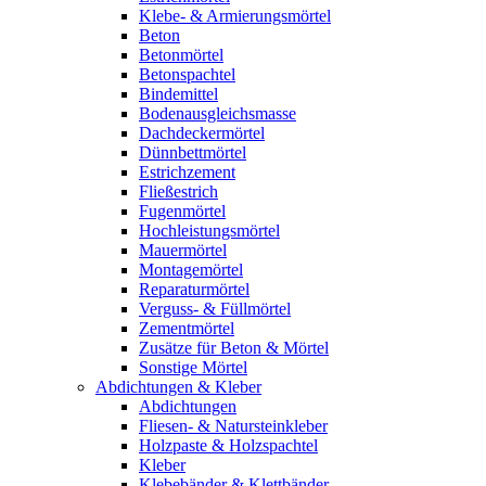
Klebe- & Armierungsmörtel
Beton
Betonmörtel
Betonspachtel
Bindemittel
Bodenausgleichsmasse
Dachdeckermörtel
Dünnbettmörtel
Estrichzement
Fließestrich
Fugenmörtel
Hochleistungsmörtel
Mauermörtel
Montagemörtel
Reparaturmörtel
Verguss- & Füllmörtel
Zementmörtel
Zusätze für Beton & Mörtel
Sonstige Mörtel
Abdichtungen & Kleber
Abdichtungen
Fliesen- & Natursteinkleber
Holzpaste & Holzspachtel
Kleber
Klebebänder & Klettbänder