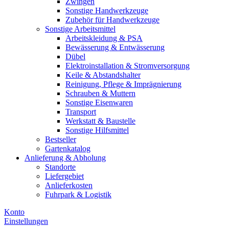
Zwingen
Sonstige Handwerkzeuge
Zubehör für Handwerkzeuge
Sonstige Arbeitsmittel
Arbeitskleidung & PSA
Bewässerung & Entwässerung
Dübel
Elektroinstallation & Stromversorgung
Keile & Abstandshalter
Reinigung, Pflege & Imprägnierung
Schrauben & Muttern
Sonstige Eisenwaren
Transport
Werkstatt & Baustelle
Sonstige Hilfsmittel
Bestseller
Gartenkatalog
Anlieferung & Abholung
Standorte
Liefergebiet
Anlieferkosten
Fuhrpark & Logistik
Konto
Einstellungen