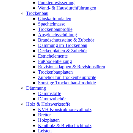
Punktentwässerung
Wand- & Hausdurchführungen
Trockenbau
Gipskartonplatten
Spachtelmasse
Trockenbauprofile
Ausgleichsschüttung
Brandschutzsteine & Zubehör
Dämmung im Trockenbau
Deckenplatten & Zubehör
Estrichelemente
Fußbodenheizung
Revisionsklappen & Revisionstüren
Trockenbauplatten
Zubehör für Trockenbauprofile
Sonstige Trockenbau-Produkte
Dämmung
Dämmstoffe
Dämmzubehör
Holz & Holzwerkstoffe
KVH Konstruktionsvollholz
Bretter
Holzplatten
Kantholz & Brettschichtholz
Leisten