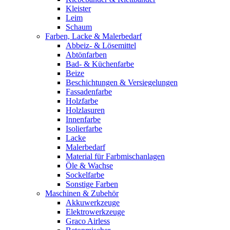
Kleister
Leim
Schaum
Farben, Lacke & Malerbedarf
Abbeiz- & Lösemittel
Abtönfarben
Bad- & Küchenfarbe
Beize
Beschichtungen & Versiegelungen
Fassadenfarbe
Holzfarbe
Holzlasuren
Innenfarbe
Isolierfarbe
Lacke
Malerbedarf
Material für Farbmischanlagen
Öle & Wachse
Sockelfarbe
Sonstige Farben
Maschinen & Zubehör
Akkuwerkzeuge
Elektrowerkzeuge
Graco Airless