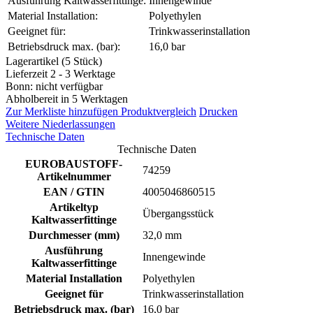
Ausführung Kaltwasserfittinge:
Innengewinde
Material Installation:
Polyethylen
Geeignet für:
Trinkwasserinstallation
Betriebsdruck max. (bar):
16,0 bar
Lagerartikel (5 Stück)
Lieferzeit 2 - 3 Werktage
Bonn: nicht verfügbar
Abholbereit in 5 Werktagen
Zur Merkliste hinzufügen
Produktvergleich
Drucken
Weitere Niederlassungen
Technische Daten
Technische Daten
EUROBAUSTOFF-
74259
Artikelnummer
EAN / GTIN
4005046860515
Artikeltyp
Übergangsstück
Kaltwasserfittinge
Durchmesser (mm)
32,0 mm
Ausführung
Innengewinde
Kaltwasserfittinge
Material Installation
Polyethylen
Geeignet für
Trinkwasserinstallation
Betriebsdruck max. (bar)
16,0 bar