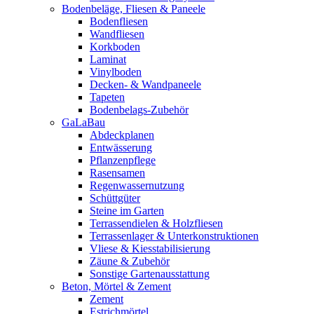
Bodenbeläge, Fliesen & Paneele
Bodenfliesen
Wandfliesen
Korkboden
Laminat
Vinylboden
Decken- & Wandpaneele
Tapeten
Bodenbelags-Zubehör
GaLaBau
Abdeckplanen
Entwässerung
Pflanzenpflege
Rasensamen
Regenwassernutzung
Schüttgüter
Steine im Garten
Terrassendielen & Holzfliesen
Terrassenlager & Unterkonstruktionen
Vliese & Kiesstabilisierung
Zäune & Zubehör
Sonstige Gartenausstattung
Beton, Mörtel & Zement
Zement
Estrichmörtel