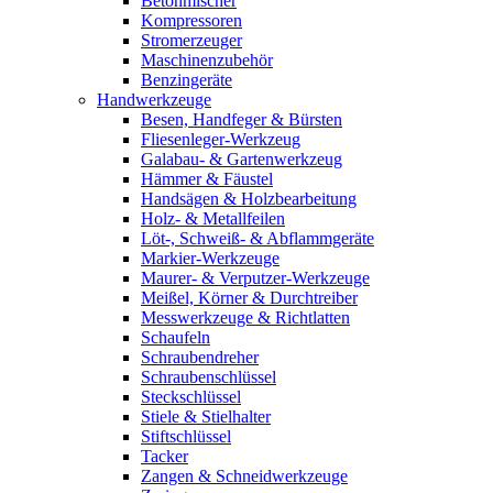
Betonmischer
Kompressoren
Stromerzeuger
Maschinenzubehör
Benzingeräte
Handwerkzeuge
Besen, Handfeger & Bürsten
Fliesenleger-Werkzeug
Galabau- & Gartenwerkzeug
Hämmer & Fäustel
Handsägen & Holzbearbeitung
Holz- & Metallfeilen
Löt-, Schweiß- & Abflammgeräte
Markier-Werkzeuge
Maurer- & Verputzer-Werkzeuge
Meißel, Körner & Durchtreiber
Messwerkzeuge & Richtlatten
Schaufeln
Schraubendreher
Schraubenschlüssel
Steckschlüssel
Stiele & Stielhalter
Stiftschlüssel
Tacker
Zangen & Schneidwerkzeuge