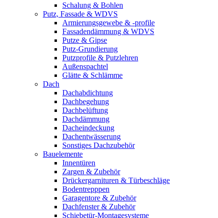
Schalung & Bohlen
Putz, Fassade & WDVS
Armierungsgewebe & -profile
Fassadendämmung & WDVS
Putze & Gipse
Putz-Grundierung
Putzprofile & Putzlehren
Außenspachtel
Glätte & Schlämme
Dach
Dachabdichtung
Dachbegehung
Dachbelüftung
Dachdämmung
Dacheindeckung
Dachentwässerung
Sonstiges Dachzubehör
Bauelemente
Innentüren
Zargen & Zubehör
Drückergarnituren & Türbeschläge
Bodentrepppen
Garagentore & Zubehör
Dachfenster & Zubehör
Schiebetür-Montagesysteme