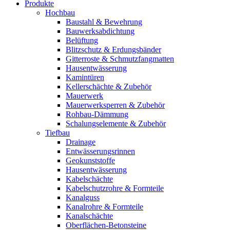
Produkte
Hochbau
Baustahl & Bewehrung
Bauwerksabdichtung
Belüftung
Blitzschutz & Erdungsbänder
Gitterroste & Schmutzfangmatten
Hausentwässerung
Kamintüren
Kellerschächte & Zubehör
Mauerwerk
Mauerwerksperren & Zubehör
Rohbau-Dämmung
Schalungselemente & Zubehör
Tiefbau
Drainage
Entwässerungsrinnen
Geokunststoffe
Hausentwässerung
Kabelschächte
Kabelschutzrohre & Formteile
Kanalguss
Kanalrohre & Formteile
Kanalschächte
Oberflächen-Betonsteine