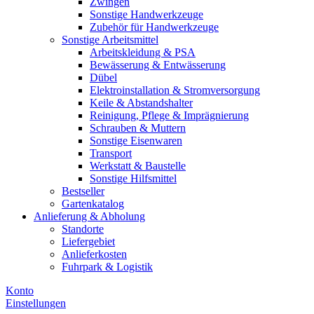
Zwingen
Sonstige Handwerkzeuge
Zubehör für Handwerkzeuge
Sonstige Arbeitsmittel
Arbeitskleidung & PSA
Bewässerung & Entwässerung
Dübel
Elektroinstallation & Stromversorgung
Keile & Abstandshalter
Reinigung, Pflege & Imprägnierung
Schrauben & Muttern
Sonstige Eisenwaren
Transport
Werkstatt & Baustelle
Sonstige Hilfsmittel
Bestseller
Gartenkatalog
Anlieferung & Abholung
Standorte
Liefergebiet
Anlieferkosten
Fuhrpark & Logistik
Konto
Einstellungen