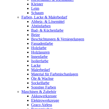
Kleister
Leim
Schaum
Farben, Lacke & Malerbedarf
Abbeiz- & Lösemittel
Abtönfarben
Bad- & Küchenfarbe
Beize
Beschichtungen & Versiegelungen
Fassadenfarbe
Holzfarbe
Holzlasuren
Innenfarbe
Isolierfarbe
Lacke
Malerbedarf
Material für Farbmischanlagen
Öle & Wachse
Sockelfarbe
Sonstige Farben
Maschinen & Zubehör
Akkuwerkzeuge
Elektrowerkzeuge
Graco Airless