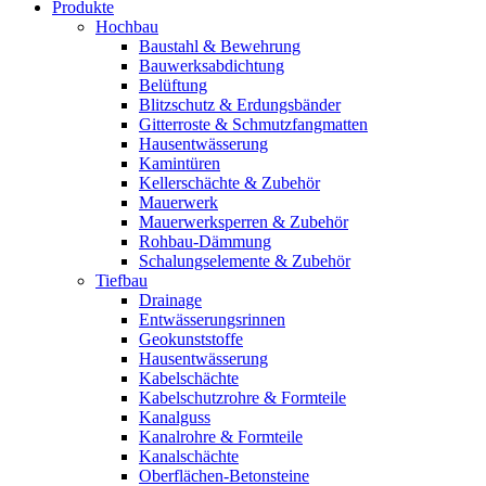
Produkte
Hochbau
Baustahl & Bewehrung
Bauwerksabdichtung
Belüftung
Blitzschutz & Erdungsbänder
Gitterroste & Schmutzfangmatten
Hausentwässerung
Kamintüren
Kellerschächte & Zubehör
Mauerwerk
Mauerwerksperren & Zubehör
Rohbau-Dämmung
Schalungselemente & Zubehör
Tiefbau
Drainage
Entwässerungsrinnen
Geokunststoffe
Hausentwässerung
Kabelschächte
Kabelschutzrohre & Formteile
Kanalguss
Kanalrohre & Formteile
Kanalschächte
Oberflächen-Betonsteine