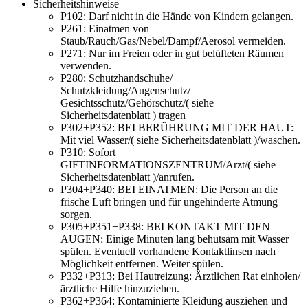
Sicherheitshinweise
P102:
Darf nicht in die Hände von Kindern gelangen.
P261:
Einatmen von
Staub/Rauch/Gas/Nebel/Dampf/Aerosol vermeiden.
P271:
Nur im Freien oder in gut belüfteten Räumen
verwenden.
P280:
Schutzhandschuhe/
Schutzkleidung/Augenschutz/
Gesichtsschutz/Gehörschutz/( siehe
Sicherheitsdatenblatt ) tragen
P302+P352:
BEI BERÜHRUNG MIT DER HAUT:
Mit viel Wasser/( siehe Sicherheitsdatenblatt )/waschen.
P310:
Sofort
GIFTINFORMATIONSZENTRUM/Arzt/( siehe
Sicherheitsdatenblatt )/anrufen.
P304+P340:
BEI EINATMEN: Die Person an die
frische Luft bringen und für ungehinderte Atmung
sorgen.
P305+P351+P338:
BEI KONTAKT MIT DEN
AUGEN: Einige Minuten lang behutsam mit Wasser
spülen. Eventuell vorhandene Kontaktlinsen nach
Möglichkeit entfernen. Weiter spülen.
P332+P313:
Bei Hautreizung: Ärztlichen Rat einholen/
ärztliche Hilfe hinzuziehen.
P362+P364:
Kontaminierte Kleidung ausziehen und