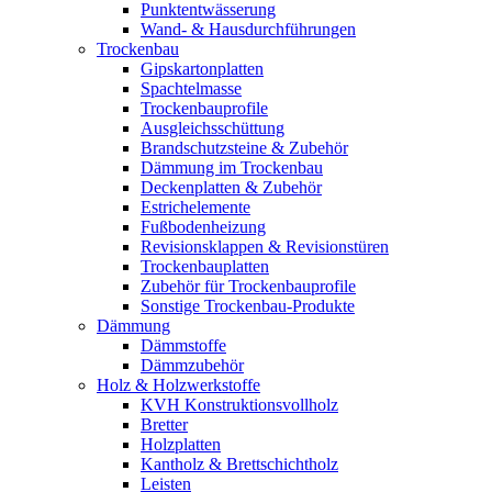
Punktentwässerung
Wand- & Hausdurchführungen
Trockenbau
Gipskartonplatten
Spachtelmasse
Trockenbauprofile
Ausgleichsschüttung
Brandschutzsteine & Zubehör
Dämmung im Trockenbau
Deckenplatten & Zubehör
Estrichelemente
Fußbodenheizung
Revisionsklappen & Revisionstüren
Trockenbauplatten
Zubehör für Trockenbauprofile
Sonstige Trockenbau-Produkte
Dämmung
Dämmstoffe
Dämmzubehör
Holz & Holzwerkstoffe
KVH Konstruktionsvollholz
Bretter
Holzplatten
Kantholz & Brettschichtholz
Leisten