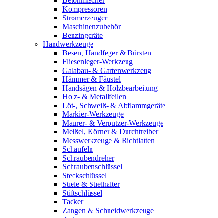
Betonmischer
Kompressoren
Stromerzeuger
Maschinenzubehör
Benzingeräte
Handwerkzeuge
Besen, Handfeger & Bürsten
Fliesenleger-Werkzeug
Galabau- & Gartenwerkzeug
Hämmer & Fäustel
Handsägen & Holzbearbeitung
Holz- & Metallfeilen
Löt-, Schweiß- & Abflammgeräte
Markier-Werkzeuge
Maurer- & Verputzer-Werkzeuge
Meißel, Körner & Durchtreiber
Messwerkzeuge & Richtlatten
Schaufeln
Schraubendreher
Schraubenschlüssel
Steckschlüssel
Stiele & Stielhalter
Stiftschlüssel
Tacker
Zangen & Schneidwerkzeuge