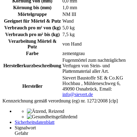
Körnung von (mm)
0,0 mm
Körnung bis (mm)
1,0 mm
Mörtelgruppe
NM III
Geeignet für Mörtel & Putz
Wand
Verbrauch pro m² von (kg)
5,0 kg
Verbrauch pro m² bis (kg)
7,5 kg
Verarbeitung Mörtel &
von Hand
Putz
Farbe
zementgrau
Fugenmörtel zum nachträglichen
Herstellerkurzbeschreibung
Verfugen von Stein- und
Plattenmaterial aller Art.
Sievert Baustoffe SE & Co.KG
Hochbau , Mühleneschweg 6,
Hersteller
49090 Osnabrück, Email:
info@sievert.de
Kennzeichnung gemäß verordnung (eg) nr. 1272/2008 [clp]
Sicherheitsdatenblatt
Signalwort
Gefahr