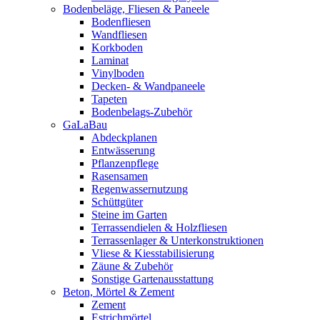
Bodenbeläge, Fliesen & Paneele
Bodenfliesen
Wandfliesen
Korkboden
Laminat
Vinylboden
Decken- & Wandpaneele
Tapeten
Bodenbelags-Zubehör
GaLaBau
Abdeckplanen
Entwässerung
Pflanzenpflege
Rasensamen
Regenwassernutzung
Schüttgüter
Steine im Garten
Terrassendielen & Holzfliesen
Terrassenlager & Unterkonstruktionen
Vliese & Kiesstabilisierung
Zäune & Zubehör
Sonstige Gartenausstattung
Beton, Mörtel & Zement
Zement
Estrichmörtel