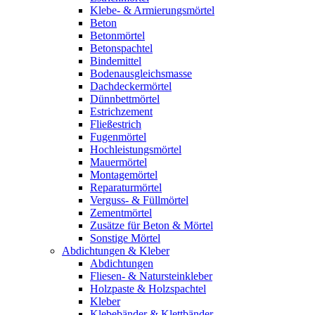
Klebe- & Armierungsmörtel
Beton
Betonmörtel
Betonspachtel
Bindemittel
Bodenausgleichsmasse
Dachdeckermörtel
Dünnbettmörtel
Estrichzement
Fließestrich
Fugenmörtel
Hochleistungsmörtel
Mauermörtel
Montagemörtel
Reparaturmörtel
Verguss- & Füllmörtel
Zementmörtel
Zusätze für Beton & Mörtel
Sonstige Mörtel
Abdichtungen & Kleber
Abdichtungen
Fliesen- & Natursteinkleber
Holzpaste & Holzspachtel
Kleber
Klebebänder & Klettbänder