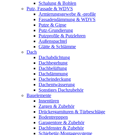
Schalung & Bohlen
Putz, Fassade & WDVS
Armierungsgewebe & -profile
Fassadendämmung & WDVS
Putze & Gipse
Putz-Grundierung
Putzprofile & Putzlehren
Außenspachtel
Glätte & Schlämme
Dach
Dachabdichtung
Dachbegehung
Dachbelüftung
Dachdämmung
Dacheindeckung
Dachentwässerung
Sonstiges Dachzubehör
Bauelemente
Innentüren
Zargen & Zubehör
Drückergarnituren & Türbeschläge
Bodentrepppen
Garagentore & Zubehör
Dachfenster & Zubehör
Schiebetür-Montagesysteme