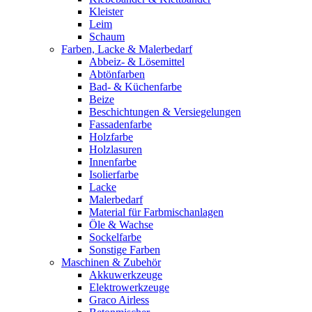
Kleister
Leim
Schaum
Farben, Lacke & Malerbedarf
Abbeiz- & Lösemittel
Abtönfarben
Bad- & Küchenfarbe
Beize
Beschichtungen & Versiegelungen
Fassadenfarbe
Holzfarbe
Holzlasuren
Innenfarbe
Isolierfarbe
Lacke
Malerbedarf
Material für Farbmischanlagen
Öle & Wachse
Sockelfarbe
Sonstige Farben
Maschinen & Zubehör
Akkuwerkzeuge
Elektrowerkzeuge
Graco Airless