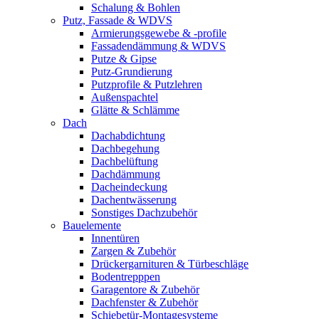
Schalung & Bohlen
Putz, Fassade & WDVS
Armierungsgewebe & -profile
Fassadendämmung & WDVS
Putze & Gipse
Putz-Grundierung
Putzprofile & Putzlehren
Außenspachtel
Glätte & Schlämme
Dach
Dachabdichtung
Dachbegehung
Dachbelüftung
Dachdämmung
Dacheindeckung
Dachentwässerung
Sonstiges Dachzubehör
Bauelemente
Innentüren
Zargen & Zubehör
Drückergarnituren & Türbeschläge
Bodentrepppen
Garagentore & Zubehör
Dachfenster & Zubehör
Schiebetür-Montagesysteme