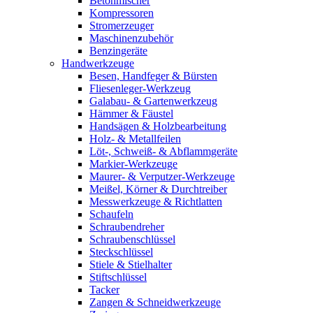
Betonmischer
Kompressoren
Stromerzeuger
Maschinenzubehör
Benzingeräte
Handwerkzeuge
Besen, Handfeger & Bürsten
Fliesenleger-Werkzeug
Galabau- & Gartenwerkzeug
Hämmer & Fäustel
Handsägen & Holzbearbeitung
Holz- & Metallfeilen
Löt-, Schweiß- & Abflammgeräte
Markier-Werkzeuge
Maurer- & Verputzer-Werkzeuge
Meißel, Körner & Durchtreiber
Messwerkzeuge & Richtlatten
Schaufeln
Schraubendreher
Schraubenschlüssel
Steckschlüssel
Stiele & Stielhalter
Stiftschlüssel
Tacker
Zangen & Schneidwerkzeuge