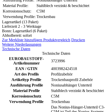
Ausführung Profile:
Noniusabhänger Unterteil
Material Profile:
Stahlblech verzinkt & beschichtet
Korrosionsschutz:
C5M
Verwendung Profile:
Trockenbau
Lagerartikel (13 Paket)
Lieferzeit 2 - 3 Werktage
Bonn: Lagerartikel (6 Paket)
Abholbereit: sofort
Zur Merkliste hinzufügen
Produktvergleich
Drucken
Weitere Niederlassungen
Technische Daten
Technische Daten
EUROBAUSTOFF-
3723996
Artikelnummer
EAN / GTIN
4003982424518
Art des Profils
Profilzubehör
Artikeltyp Profile
Trockenbauprofil Zubehör
Ausführung Profile
Noniusabhänger Unterteil
Material Profile
Stahlblech verzinkt & beschichtet
Korrosionsschutz
C5M
Verwendung Profile
Trockenbau
Das Nonius-Hänger-Unterteil C3-
C5M ist Teil des Nonius-Systems.