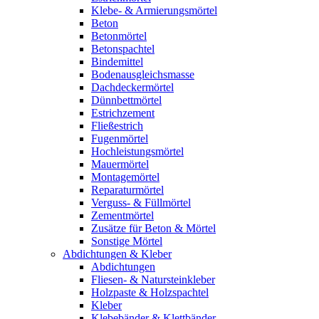
Klebe- & Armierungsmörtel
Beton
Betonmörtel
Betonspachtel
Bindemittel
Bodenausgleichsmasse
Dachdeckermörtel
Dünnbettmörtel
Estrichzement
Fließestrich
Fugenmörtel
Hochleistungsmörtel
Mauermörtel
Montagemörtel
Reparaturmörtel
Verguss- & Füllmörtel
Zementmörtel
Zusätze für Beton & Mörtel
Sonstige Mörtel
Abdichtungen & Kleber
Abdichtungen
Fliesen- & Natursteinkleber
Holzpaste & Holzspachtel
Kleber
Klebebänder & Klettbänder