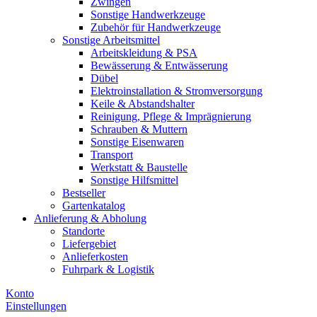
Zwingen
Sonstige Handwerkzeuge
Zubehör für Handwerkzeuge
Sonstige Arbeitsmittel
Arbeitskleidung & PSA
Bewässerung & Entwässerung
Dübel
Elektroinstallation & Stromversorgung
Keile & Abstandshalter
Reinigung, Pflege & Imprägnierung
Schrauben & Muttern
Sonstige Eisenwaren
Transport
Werkstatt & Baustelle
Sonstige Hilfsmittel
Bestseller
Gartenkatalog
Anlieferung & Abholung
Standorte
Liefergebiet
Anlieferkosten
Fuhrpark & Logistik
Konto
Einstellungen