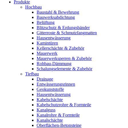
Produkte
Hochbau
Baustahl & Bewehrung
Bauwerksabdichtung
Belüftung
Blitzschutz & Erdungsbänder
Gitterroste & Schmutzfangmatten
Hausentwässerung
Kamintüren
Kellerschächte & Zubehör
Mauerwerk
Mauerwerksperren & Zubehör
Rohbau-Dämmung
Schalungselemente & Zubehör
Tiefbau
Drainage
Entwässerungsrinnen
Geokunststoffe
Hausentwässerung
Kabelschächte
Kabelschutzrohre & Formteile
Kanalguss
Kanalrohre & Formteile
Kanalschächte
Oberflächen-Betonsteine