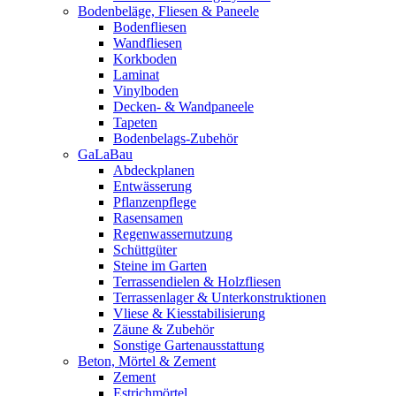
Bodenbeläge, Fliesen & Paneele
Bodenfliesen
Wandfliesen
Korkboden
Laminat
Vinylboden
Decken- & Wandpaneele
Tapeten
Bodenbelags-Zubehör
GaLaBau
Abdeckplanen
Entwässerung
Pflanzenpflege
Rasensamen
Regenwassernutzung
Schüttgüter
Steine im Garten
Terrassendielen & Holzfliesen
Terrassenlager & Unterkonstruktionen
Vliese & Kiesstabilisierung
Zäune & Zubehör
Sonstige Gartenausstattung
Beton, Mörtel & Zement
Zement
Estrichmörtel