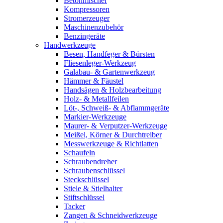
Betonmischer
Kompressoren
Stromerzeuger
Maschinenzubehör
Benzingeräte
Handwerkzeuge
Besen, Handfeger & Bürsten
Fliesenleger-Werkzeug
Galabau- & Gartenwerkzeug
Hämmer & Fäustel
Handsägen & Holzbearbeitung
Holz- & Metallfeilen
Löt-, Schweiß- & Abflammgeräte
Markier-Werkzeuge
Maurer- & Verputzer-Werkzeuge
Meißel, Körner & Durchtreiber
Messwerkzeuge & Richtlatten
Schaufeln
Schraubendreher
Schraubenschlüssel
Steckschlüssel
Stiele & Stielhalter
Stiftschlüssel
Tacker
Zangen & Schneidwerkzeuge