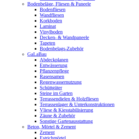
Bodenbeläge, Fliesen & Paneele
Bodenfliesen
Wandfliesen
Korkboden
Laminat
Vinylboden
Decken- & Wandpaneele
Tapeten
Bodenbelags-Zubehör
GaLaBau
Abdeckplanen
Entwässerung
Pflanzenpflege
Rasensamen
Regenwassernutzung
Schüttgüter
Steine im Garten
Terrassendielen & Holzfliesen
Terrassenlager & Unterkonstruktionen
Vliese & Kiesstabilisierung
Zäune & Zubehör
Sonstige Gartenausstattung
Beton, Mörtel & Zement
Zement
Estrichmörtel