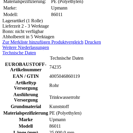
Materialspezifizierung:
PE (Polyethylen)
Marke:
Upmann
Modell:
86011
Lagerartikel (1 Rolle)
Lieferzeit 2 - 3 Werktage
Bonn: nicht verfügbar
Abholbereit in 5 Werktagen
Zur Merkliste hinzufügen
Produktvergleich
Drucken
Weitere Niederlassungen
Technische Daten
Technische Daten
EUROBAUSTOFF-
74235
Artikelnummer
EAN / GTIN
4005046860119
Artikeltyp
Rohr
Versorgung
Ausführung
Trinkwasserrohr
Versorgung
Grundmaterial
Kunststoff
Materialspezifizierung
PE (Polyethylen)
Marke
Upmann
Modell
86011
Länge (mm)
25.000,0 mm