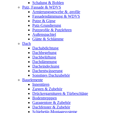
Schalung & Bohlen
Putz, Fassade & WDVS
Armierungsgewebe & -profile
Fassadendämmung & WDVS
Putze & Gipse
Putz-Grundierung
Putzprofile & Putzlehren
Außenspachtel
Glätte & Schlämme
Dach
Dachabdichtung
Dachbegehung
Dachbelüftung
Dachdämmung
Dacheindeckung
Dachentwässerung
Sonstiges Dachzubehör
Bauelemente
Innentüren
Zargen & Zubehör
Drückergarnituren & Türbeschläge
Bodentrepppen
Garagentore & Zubehör
Dachfenster & Zubehör
Schiebetür-Montagesysteme