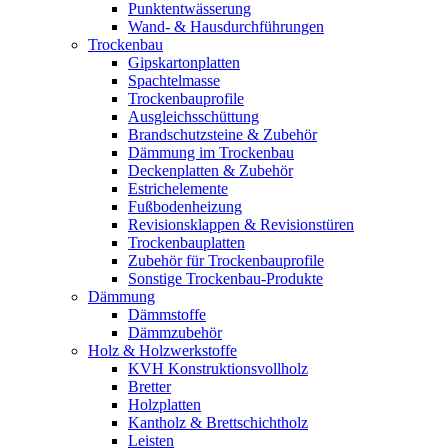
Punktentwässerung
Wand- & Hausdurchführungen
Trockenbau
Gipskartonplatten
Spachtelmasse
Trockenbauprofile
Ausgleichsschüttung
Brandschutzsteine & Zubehör
Dämmung im Trockenbau
Deckenplatten & Zubehör
Estrichelemente
Fußbodenheizung
Revisionsklappen & Revisionstüren
Trockenbauplatten
Zubehör für Trockenbauprofile
Sonstige Trockenbau-Produkte
Dämmung
Dämmstoffe
Dämmzubehör
Holz & Holzwerkstoffe
KVH Konstruktionsvollholz
Bretter
Holzplatten
Kantholz & Brettschichtholz
Leisten