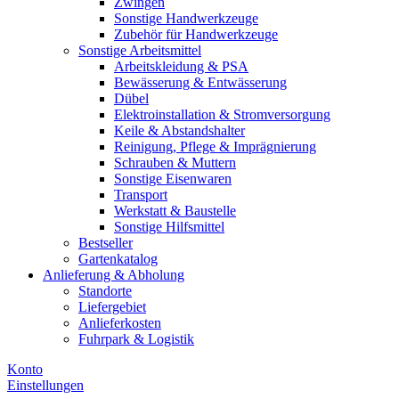
Zwingen
Sonstige Handwerkzeuge
Zubehör für Handwerkzeuge
Sonstige Arbeitsmittel
Arbeitskleidung & PSA
Bewässerung & Entwässerung
Dübel
Elektroinstallation & Stromversorgung
Keile & Abstandshalter
Reinigung, Pflege & Imprägnierung
Schrauben & Muttern
Sonstige Eisenwaren
Transport
Werkstatt & Baustelle
Sonstige Hilfsmittel
Bestseller
Gartenkatalog
Anlieferung & Abholung
Standorte
Liefergebiet
Anlieferkosten
Fuhrpark & Logistik
Konto
Einstellungen