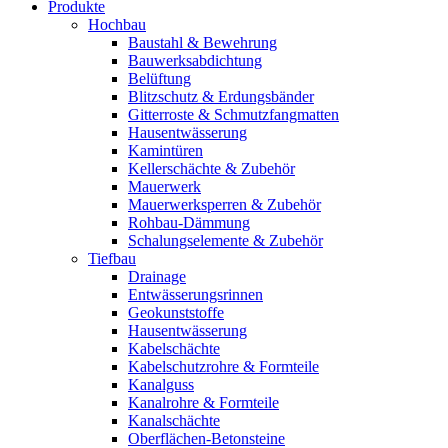
Produkte
Hochbau
Baustahl & Bewehrung
Bauwerksabdichtung
Belüftung
Blitzschutz & Erdungsbänder
Gitterroste & Schmutzfangmatten
Hausentwässerung
Kamintüren
Kellerschächte & Zubehör
Mauerwerk
Mauerwerksperren & Zubehör
Rohbau-Dämmung
Schalungselemente & Zubehör
Tiefbau
Drainage
Entwässerungsrinnen
Geokunststoffe
Hausentwässerung
Kabelschächte
Kabelschutzrohre & Formteile
Kanalguss
Kanalrohre & Formteile
Kanalschächte
Oberflächen-Betonsteine