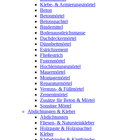
Klebe- & Armierungsmörtel
Beton
Betonmörtel
Betonspachtel
Bindemittel
Bodenausgleichsmasse
Dachdeckermörtel
Dünnbettmörtel
Estrichzement
Fließestrich
Fugenmörtel
Hochleistungsmörtel
Mauermörtel
Montagemörtel
Reparaturmörtel
Verguss- & Füllmörtel
Zementmörtel
Zusätze für Beton & Mörtel
Sonstige Mörtel
Abdichtungen & Kleber
Abdichtungen
Fliesen- & Natursteinkleber
Holzpaste & Holzspachtel
Kleber
Klebebänder & Klettbänder