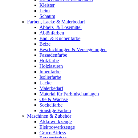
Kleister
Leim
Schaum
Farben, Lacke & Malerbedarf
Abbeiz- & Lösemittel
Abtönfarben
Bad- & Küchenfarbe
Beize
Beschichtungen & Versiegelungen
Fassadenfarbe
Holzfarbe
Holzlasuren
Innenfarbe
Isolierfarbe
Lacke
Malerbedarf
Material für Farbmischanlagen
Öle & Wachse
Sockelfarbe
Sonstige Farben
Maschinen & Zubehör
Akkuwerkzeuge
Elektrowerkzeuge
Graco Airless