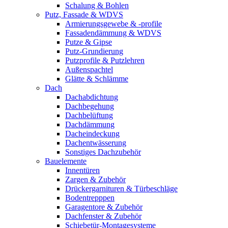
Schalung & Bohlen
Putz, Fassade & WDVS
Armierungsgewebe & -profile
Fassadendämmung & WDVS
Putze & Gipse
Putz-Grundierung
Putzprofile & Putzlehren
Außenspachtel
Glätte & Schlämme
Dach
Dachabdichtung
Dachbegehung
Dachbelüftung
Dachdämmung
Dacheindeckung
Dachentwässerung
Sonstiges Dachzubehör
Bauelemente
Innentüren
Zargen & Zubehör
Drückergarnituren & Türbeschläge
Bodentrepppen
Garagentore & Zubehör
Dachfenster & Zubehör
Schiebetür-Montagesysteme