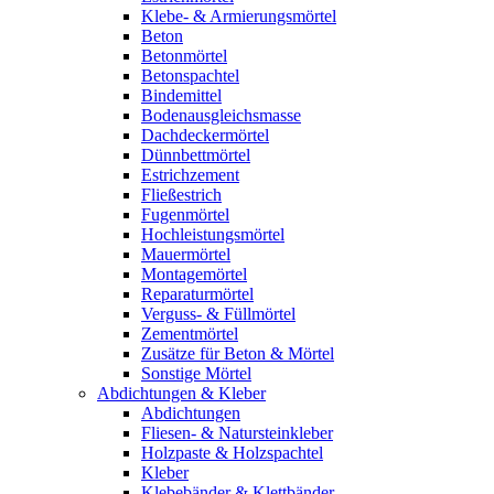
Klebe- & Armierungsmörtel
Beton
Betonmörtel
Betonspachtel
Bindemittel
Bodenausgleichsmasse
Dachdeckermörtel
Dünnbettmörtel
Estrichzement
Fließestrich
Fugenmörtel
Hochleistungsmörtel
Mauermörtel
Montagemörtel
Reparaturmörtel
Verguss- & Füllmörtel
Zementmörtel
Zusätze für Beton & Mörtel
Sonstige Mörtel
Abdichtungen & Kleber
Abdichtungen
Fliesen- & Natursteinkleber
Holzpaste & Holzspachtel
Kleber
Klebebänder & Klettbänder