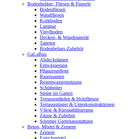
Bodenbeläge, Fliesen & Paneele
Bodenfliesen
Wandfliesen
Korkboden
Laminat
Vinylboden
Decken- & Wandpaneele
Tapeten
Bodenbelags-Zubehör
GaLaBau
Abdeckplanen
Entwässerung
Pflanzenpflege
Rasensamen
Regenwassernutzung
Schüttgüter
Steine im Garten
Terrassendielen & Holzfliesen
Terrassenlager & Unterkonstruktionen
Vliese & Kiesstabilisierung
Zäune & Zubehör
Sonstige Gartenausstattung
Beton, Mörtel & Zement
Zement
Estrichmörtel