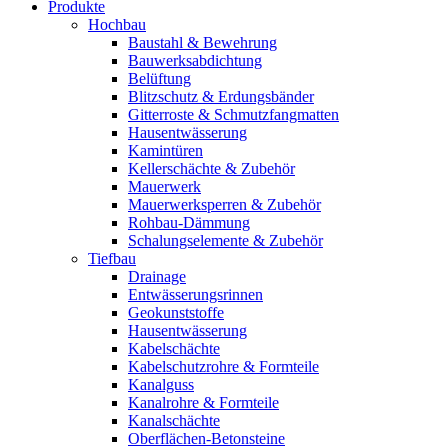
Produkte
Hochbau
Baustahl & Bewehrung
Bauwerksabdichtung
Belüftung
Blitzschutz & Erdungsbänder
Gitterroste & Schmutzfangmatten
Hausentwässerung
Kamintüren
Kellerschächte & Zubehör
Mauerwerk
Mauerwerksperren & Zubehör
Rohbau-Dämmung
Schalungselemente & Zubehör
Tiefbau
Drainage
Entwässerungsrinnen
Geokunststoffe
Hausentwässerung
Kabelschächte
Kabelschutzrohre & Formteile
Kanalguss
Kanalrohre & Formteile
Kanalschächte
Oberflächen-Betonsteine