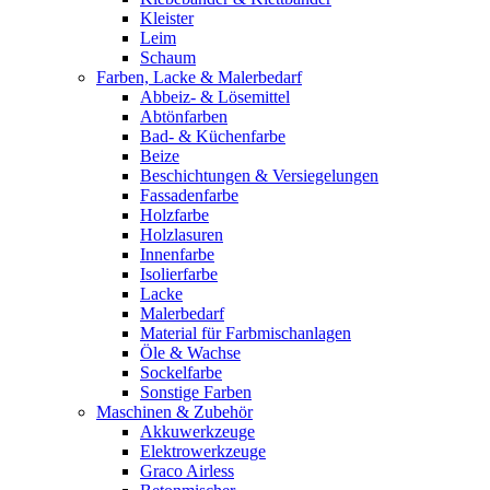
Kleister
Leim
Schaum
Farben, Lacke & Malerbedarf
Abbeiz- & Lösemittel
Abtönfarben
Bad- & Küchenfarbe
Beize
Beschichtungen & Versiegelungen
Fassadenfarbe
Holzfarbe
Holzlasuren
Innenfarbe
Isolierfarbe
Lacke
Malerbedarf
Material für Farbmischanlagen
Öle & Wachse
Sockelfarbe
Sonstige Farben
Maschinen & Zubehör
Akkuwerkzeuge
Elektrowerkzeuge
Graco Airless