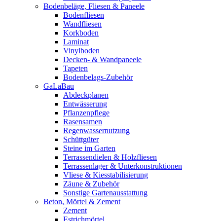
Bodenbeläge, Fliesen & Paneele
Bodenfliesen
Wandfliesen
Korkboden
Laminat
Vinylboden
Decken- & Wandpaneele
Tapeten
Bodenbelags-Zubehör
GaLaBau
Abdeckplanen
Entwässerung
Pflanzenpflege
Rasensamen
Regenwassernutzung
Schüttgüter
Steine im Garten
Terrassendielen & Holzfliesen
Terrassenlager & Unterkonstruktionen
Vliese & Kiesstabilisierung
Zäune & Zubehör
Sonstige Gartenausstattung
Beton, Mörtel & Zement
Zement
Estrichmörtel