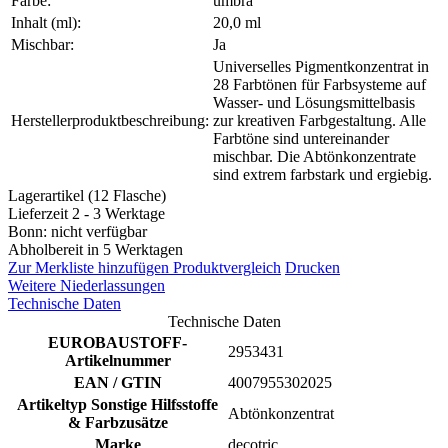
Farbe:
umbra
Inhalt (ml):
20,0 ml
Mischbar:
Ja
Universelles Pigmentkonzentrat in
28 Farbtönen für Farbsysteme auf
Wasser- und Lösungsmittelbasis
Herstellerproduktbeschreibung:
zur kreativen Farbgestaltung. Alle
Farbtöne sind untereinander
mischbar. Die Abtönkonzentrate
sind extrem farbstark und ergiebig.
Lagerartikel (12 Flasche)
Lieferzeit 2 - 3 Werktage
Bonn: nicht verfügbar
Abholbereit in 5 Werktagen
Zur Merkliste hinzufügen
Produktvergleich
Drucken
Weitere Niederlassungen
Technische Daten
Technische Daten
EUROBAUSTOFF-
2953431
Artikelnummer
EAN / GTIN
4007955302025
Artikeltyp Sonstige Hilfsstoffe
Abtönkonzentrat
& Farbzusätze
Marke
decotric