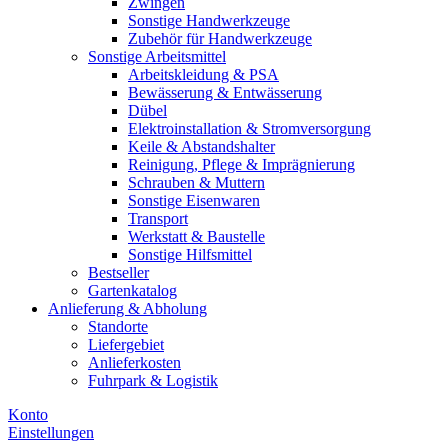
Zwingen
Sonstige Handwerkzeuge
Zubehör für Handwerkzeuge
Sonstige Arbeitsmittel
Arbeitskleidung & PSA
Bewässerung & Entwässerung
Dübel
Elektroinstallation & Stromversorgung
Keile & Abstandshalter
Reinigung, Pflege & Imprägnierung
Schrauben & Muttern
Sonstige Eisenwaren
Transport
Werkstatt & Baustelle
Sonstige Hilfsmittel
Bestseller
Gartenkatalog
Anlieferung & Abholung
Standorte
Liefergebiet
Anlieferkosten
Fuhrpark & Logistik
Konto
Einstellungen