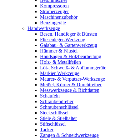
Betonmischer
Kompressoren
Stromerzeuger
Maschinenzubehör
Benzingeräte
Handwerkzeuge
Besen, Handfeger & Bürsten
Fliesenleger-Werkzeug
Galabau- & Gartenwerkzeug
Hämmer & Fäustel
Handsägen & Holzbearbeitung
Holz- & Metallfeilen
Löt-, Schweiß- & Abflammgeräte
Markier-Werkzeuge
Maurer- & Verputzer-Werkzeuge
Meißel, Körner & Durchtreiber
Messwerkzeuge & Richtlatten
Schaufeln
Schraubendreher
Schraubenschlüssel
Steckschlüssel
Stiele & Stielhalter
Stiftschlüssel
Tacker
Zangen & Schneidwerkzeuge