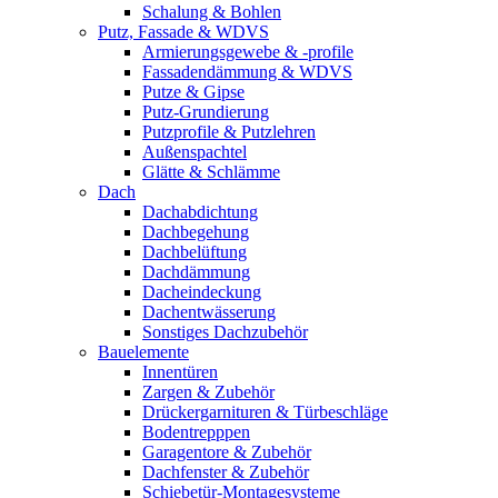
Schalung & Bohlen
Putz, Fassade & WDVS
Armierungsgewebe & -profile
Fassadendämmung & WDVS
Putze & Gipse
Putz-Grundierung
Putzprofile & Putzlehren
Außenspachtel
Glätte & Schlämme
Dach
Dachabdichtung
Dachbegehung
Dachbelüftung
Dachdämmung
Dacheindeckung
Dachentwässerung
Sonstiges Dachzubehör
Bauelemente
Innentüren
Zargen & Zubehör
Drückergarnituren & Türbeschläge
Bodentrepppen
Garagentore & Zubehör
Dachfenster & Zubehör
Schiebetür-Montagesysteme