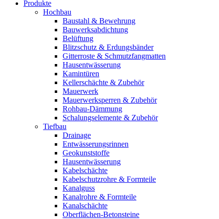
Produkte
Hochbau
Baustahl & Bewehrung
Bauwerksabdichtung
Belüftung
Blitzschutz & Erdungsbänder
Gitterroste & Schmutzfangmatten
Hausentwässerung
Kamintüren
Kellerschächte & Zubehör
Mauerwerk
Mauerwerksperren & Zubehör
Rohbau-Dämmung
Schalungselemente & Zubehör
Tiefbau
Drainage
Entwässerungsrinnen
Geokunststoffe
Hausentwässerung
Kabelschächte
Kabelschutzrohre & Formteile
Kanalguss
Kanalrohre & Formteile
Kanalschächte
Oberflächen-Betonsteine