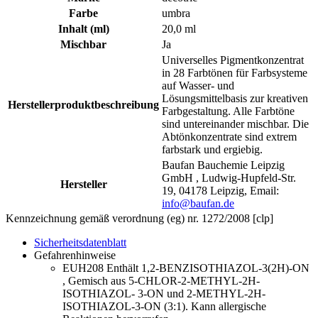
Farbe
umbra
Inhalt (ml)
20,0 ml
Mischbar
Ja
Universelles Pigmentkonzentrat
in 28 Farbtönen für Farbsysteme
auf Wasser- und
Lösungsmittelbasis zur kreativen
Herstellerproduktbeschreibung
Farbgestaltung. Alle Farbtöne
sind untereinander mischbar. Die
Abtönkonzentrate sind extrem
farbstark und ergiebig.
Baufan Bauchemie Leipzig
GmbH , Ludwig-Hupfeld-Str.
Hersteller
19, 04178 Leipzig, Email:
info@baufan.de
Kennzeichnung gemäß verordnung (eg) nr. 1272/2008 [clp]
Sicherheitsdatenblatt
Gefahrenhinweise
EUH208 Enthält 1,2-BENZISOTHIAZOL-3(2H)-ON
, Gemisch aus 5-CHLOR-2-METHYL-2H-
ISOTHIAZOL- 3-ON und 2-METHYL-2H-
ISOTHIAZOL-3-ON (3:1). Kann allergische