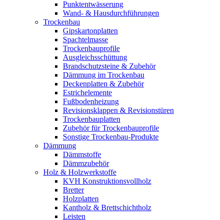
Punktentwässerung
Wand- & Hausdurchführungen
Trockenbau
Gipskartonplatten
Spachtelmasse
Trockenbauprofile
Ausgleichsschüttung
Brandschutzsteine & Zubehör
Dämmung im Trockenbau
Deckenplatten & Zubehör
Estrichelemente
Fußbodenheizung
Revisionsklappen & Revisionstüren
Trockenbauplatten
Zubehör für Trockenbauprofile
Sonstige Trockenbau-Produkte
Dämmung
Dämmstoffe
Dämmzubehör
Holz & Holzwerkstoffe
KVH Konstruktionsvollholz
Bretter
Holzplatten
Kantholz & Brettschichtholz
Leisten