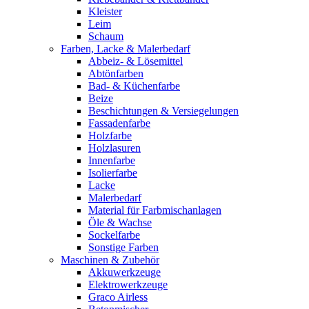
Kleister
Leim
Schaum
Farben, Lacke & Malerbedarf
Abbeiz- & Lösemittel
Abtönfarben
Bad- & Küchenfarbe
Beize
Beschichtungen & Versiegelungen
Fassadenfarbe
Holzfarbe
Holzlasuren
Innenfarbe
Isolierfarbe
Lacke
Malerbedarf
Material für Farbmischanlagen
Öle & Wachse
Sockelfarbe
Sonstige Farben
Maschinen & Zubehör
Akkuwerkzeuge
Elektrowerkzeuge
Graco Airless