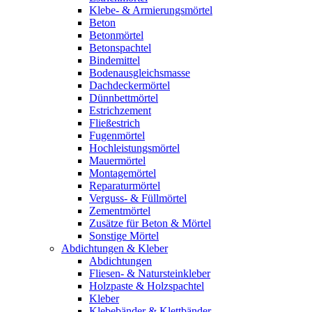
Klebe- & Armierungsmörtel
Beton
Betonmörtel
Betonspachtel
Bindemittel
Bodenausgleichsmasse
Dachdeckermörtel
Dünnbettmörtel
Estrichzement
Fließestrich
Fugenmörtel
Hochleistungsmörtel
Mauermörtel
Montagemörtel
Reparaturmörtel
Verguss- & Füllmörtel
Zementmörtel
Zusätze für Beton & Mörtel
Sonstige Mörtel
Abdichtungen & Kleber
Abdichtungen
Fliesen- & Natursteinkleber
Holzpaste & Holzspachtel
Kleber
Klebebänder & Klettbänder