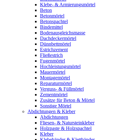
Klebe- & Armierungsmörtel
Beton
Betonmörtel
Betonspachtel
Bindemittel
Bodenausgleichsmasse
Dachdeckermörtel
Dünnbettmörtel
Estrichzement
Fließestrich
Fugenmörtel
Hochleistungsmörtel
Mauermörtel
Montagemörtel
Reparaturmörtel
Verguss- & Füllmörtel
Zementmörtel
Zusätze für Beton & Mörtel
Sonstige Mörtel
Abdichtungen & Kleber
Abdichtungen
Fliesen- & Natursteinkleber
Holzpaste & Holzspachtel
Kleber
Klebebänder & Klettbänder