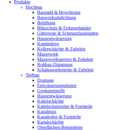
Produkte
Hochbau
Baustahl & Bewehrung
Bauwerksabdichtung
Belüftung
Blitzschutz & Erdungsbänder
Gitterroste & Schmutzfangmatten
Hausentwässerung
Kamintüren
Kellerschächte & Zubehör
Mauerwerk
Mauerwerksperren & Zubehör
Rohbau-Dämmung
Schalungselemente & Zubehör
Tiefbau
Drainage
Entwässerungsrinnen
Geokunststoffe
Hausentwässerung
Kabelschächte
Kabelschutzrohre & Formteile
Kanalguss
Kanalrohre & Formteile
Kanalschächte
Oberflächen-Betonsteine