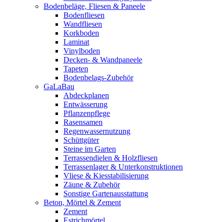
Bodenbeläge, Fliesen & Paneele
Bodenfliesen
Wandfliesen
Korkboden
Laminat
Vinylboden
Decken- & Wandpaneele
Tapeten
Bodenbelags-Zubehör
GaLaBau
Abdeckplanen
Entwässerung
Pflanzenpflege
Rasensamen
Regenwassernutzung
Schüttgüter
Steine im Garten
Terrassendielen & Holzfliesen
Terrassenlager & Unterkonstruktionen
Vliese & Kiesstabilisierung
Zäune & Zubehör
Sonstige Gartenausstattung
Beton, Mörtel & Zement
Zement
Estrichmörtel