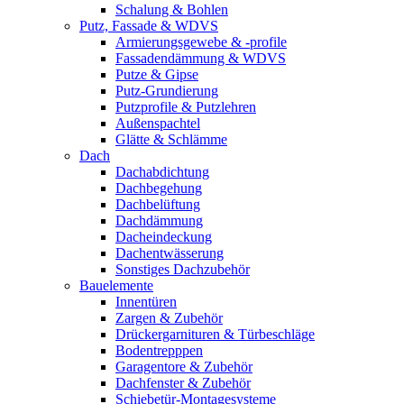
Schalung & Bohlen
Putz, Fassade & WDVS
Armierungsgewebe & -profile
Fassadendämmung & WDVS
Putze & Gipse
Putz-Grundierung
Putzprofile & Putzlehren
Außenspachtel
Glätte & Schlämme
Dach
Dachabdichtung
Dachbegehung
Dachbelüftung
Dachdämmung
Dacheindeckung
Dachentwässerung
Sonstiges Dachzubehör
Bauelemente
Innentüren
Zargen & Zubehör
Drückergarnituren & Türbeschläge
Bodentrepppen
Garagentore & Zubehör
Dachfenster & Zubehör
Schiebetür-Montagesysteme