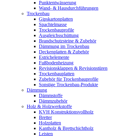
Punktentwässerung
Wand- & Hausdurchführungen
Trockenbau
Gipskartonplatten
Spachtelmasse
Trockenbauprofile
Ausgleichsschüttung
Brandschutzsteine & Zubehör
Dämmung im Trockenbau
Deckenplatten & Zubehör
Estrichelemente
Fußbodenheizung
Revisionsklappen & Revisionstüren
Trockenbauplatten
Zubehör für Trockenbauprofile
Sonstige Trockenbau-Produkte
Dämmung
Dämmstoffe
Dämmzubehör
Holz & Holzwerkstoffe
KVH Konstruktionsvollholz
Bretter
Holzplatten
Kantholz & Brettschichtholz
Leisten