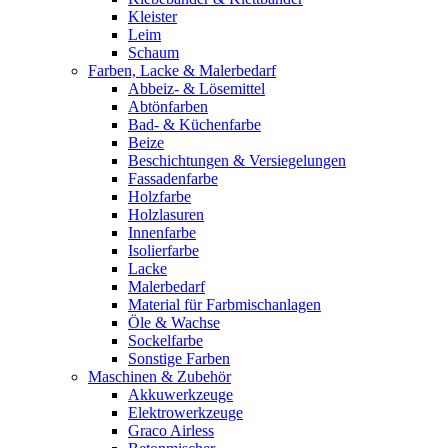
Kleister
Leim
Schaum
Farben, Lacke & Malerbedarf
Abbeiz- & Lösemittel
Abtönfarben
Bad- & Küchenfarbe
Beize
Beschichtungen & Versiegelungen
Fassadenfarbe
Holzfarbe
Holzlasuren
Innenfarbe
Isolierfarbe
Lacke
Malerbedarf
Material für Farbmischanlagen
Öle & Wachse
Sockelfarbe
Sonstige Farben
Maschinen & Zubehör
Akkuwerkzeuge
Elektrowerkzeuge
Graco Airless