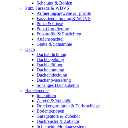
Schalung & Bohlen
Putz, Fassade & WDVS
Armierungsgewebe & -profile
Fassadendämmung & WDVS
Putze & Gipse
Putz-Grundierung
Putzprofile & Putzlehren
Außenspachtel
Glätte & Schlämme
Dach
Dachabdichtung
Dachbegehung
Dachbelüftung
Dachdämmung
Dacheindeckung
Dachentwässerung
Sonstiges Dachzubehör
Bauelemente
Innentüren
Zargen & Zubehör
Drückergarnituren & Türbeschläge
Bodentrepppen
Garagentore & Zubehör
Dachfenster & Zubehör
Schiebetür-Montagesysteme