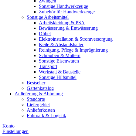
Zwingen
Sonstige Handwerkzeuge
Zubehör für Handwerkzeuge
Sonstige Arbeitsmittel
Arbeitskleidung & PSA
Bewässerung & Entwässerung
Dübel
Elektroinstallation & Stromversorgung
Keile & Abstandshalter
Reinigung, Pflege & Imprägnierung
Schrauben & Muttern
Sonstige Eisenwaren
Transport
Werkstatt & Baustelle
Sonstige Hilfsmittel
Bestseller
Gartenkatalog
Anlieferung & Abholung
Standorte
Liefergebiet
Anlieferkosten
Fuhrpark & Logistik
Konto
Einstellungen