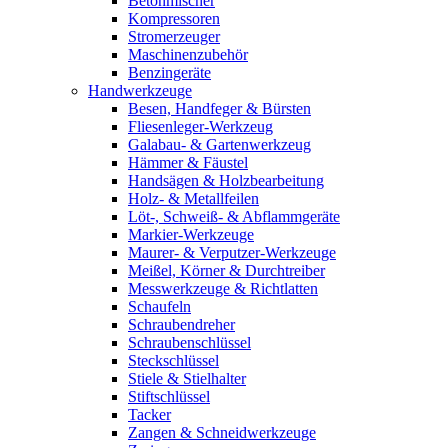
Betonmischer
Kompressoren
Stromerzeuger
Maschinenzubehör
Benzingeräte
Handwerkzeuge
Besen, Handfeger & Bürsten
Fliesenleger-Werkzeug
Galabau- & Gartenwerkzeug
Hämmer & Fäustel
Handsägen & Holzbearbeitung
Holz- & Metallfeilen
Löt-, Schweiß- & Abflammgeräte
Markier-Werkzeuge
Maurer- & Verputzer-Werkzeuge
Meißel, Körner & Durchtreiber
Messwerkzeuge & Richtlatten
Schaufeln
Schraubendreher
Schraubenschlüssel
Steckschlüssel
Stiele & Stielhalter
Stiftschlüssel
Tacker
Zangen & Schneidwerkzeuge