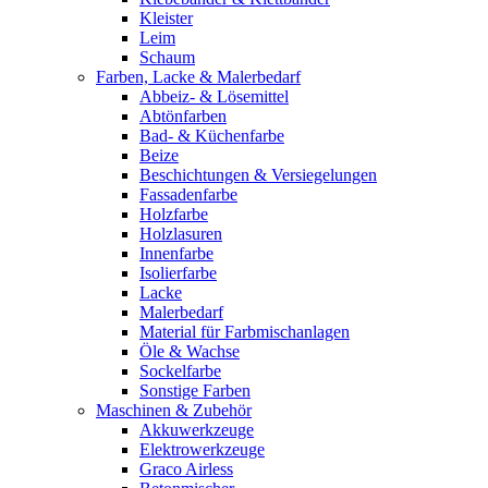
Kleister
Leim
Schaum
Farben, Lacke & Malerbedarf
Abbeiz- & Lösemittel
Abtönfarben
Bad- & Küchenfarbe
Beize
Beschichtungen & Versiegelungen
Fassadenfarbe
Holzfarbe
Holzlasuren
Innenfarbe
Isolierfarbe
Lacke
Malerbedarf
Material für Farbmischanlagen
Öle & Wachse
Sockelfarbe
Sonstige Farben
Maschinen & Zubehör
Akkuwerkzeuge
Elektrowerkzeuge
Graco Airless