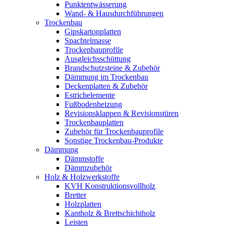
Punktentwässerung
Wand- & Hausdurchführungen
Trockenbau
Gipskartonplatten
Spachtelmasse
Trockenbauprofile
Ausgleichsschüttung
Brandschutzsteine & Zubehör
Dämmung im Trockenbau
Deckenplatten & Zubehör
Estrichelemente
Fußbodenheizung
Revisionsklappen & Revisionstüren
Trockenbauplatten
Zubehör für Trockenbauprofile
Sonstige Trockenbau-Produkte
Dämmung
Dämmstoffe
Dämmzubehör
Holz & Holzwerkstoffe
KVH Konstruktionsvollholz
Bretter
Holzplatten
Kantholz & Brettschichtholz
Leisten