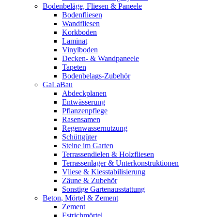
Bodenbeläge, Fliesen & Paneele
Bodenfliesen
Wandfliesen
Korkboden
Laminat
Vinylboden
Decken- & Wandpaneele
Tapeten
Bodenbelags-Zubehör
GaLaBau
Abdeckplanen
Entwässerung
Pflanzenpflege
Rasensamen
Regenwassernutzung
Schüttgüter
Steine im Garten
Terrassendielen & Holzfliesen
Terrassenlager & Unterkonstruktionen
Vliese & Kiesstabilisierung
Zäune & Zubehör
Sonstige Gartenausstattung
Beton, Mörtel & Zement
Zement
Estrichmörtel