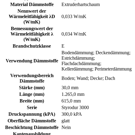
Material Dämmstoffe
Extruderhartschaum
Nennwert der
Wärmeleitfähigkeit λD
0,033 W/mK
(W/mK)
Bemessungswert der
Wärmeleitfähigkeit λ
0,034 W/mK
(W/mK)
Brandschutzklasse
E
Bodendämmung; Deckendämmung;
Estrichdämmung;
Verwendung Dämmstoffe
Flachdachdämmung;
Kellerdämmung; Perimeterdämmung
Verwendungsbereich
Boden; Wand; Decke; Dach
Dämmstoffe
Stärke (mm)
30,0 mm
Länge (mm)
1.265,0 mm
Breite (mm)
615,0 mm
Serie
Styrodur 3000
Druckspannung (kPA)
300,0 kPA
Oberfläche Dämmstoffe
glatt
Beschichtung Dämmstoffe
Nein
Kantenausbildung