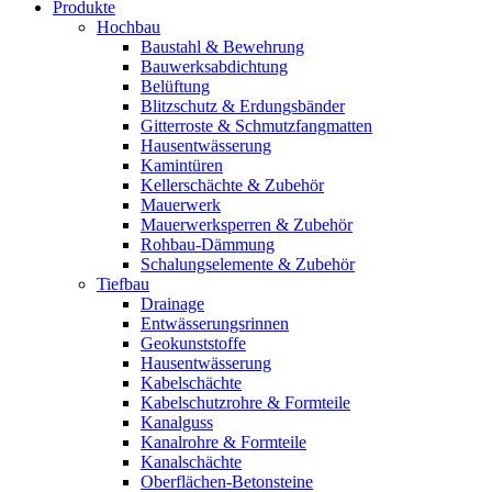
Produkte
Hochbau
Baustahl & Bewehrung
Bauwerksabdichtung
Belüftung
Blitzschutz & Erdungsbänder
Gitterroste & Schmutzfangmatten
Hausentwässerung
Kamintüren
Kellerschächte & Zubehör
Mauerwerk
Mauerwerksperren & Zubehör
Rohbau-Dämmung
Schalungselemente & Zubehör
Tiefbau
Drainage
Entwässerungsrinnen
Geokunststoffe
Hausentwässerung
Kabelschächte
Kabelschutzrohre & Formteile
Kanalguss
Kanalrohre & Formteile
Kanalschächte
Oberflächen-Betonsteine