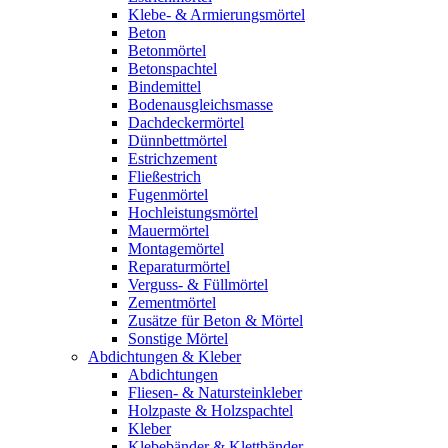
Klebe- & Armierungsmörtel
Beton
Betonmörtel
Betonspachtel
Bindemittel
Bodenausgleichsmasse
Dachdeckermörtel
Dünnbettmörtel
Estrichzement
Fließestrich
Fugenmörtel
Hochleistungsmörtel
Mauermörtel
Montagemörtel
Reparaturmörtel
Verguss- & Füllmörtel
Zementmörtel
Zusätze für Beton & Mörtel
Sonstige Mörtel
Abdichtungen & Kleber
Abdichtungen
Fliesen- & Natursteinkleber
Holzpaste & Holzspachtel
Kleber
Klebebänder & Klettbänder