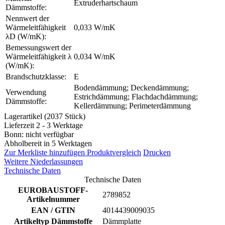
Extruderhartschaum
Dämmstoffe:
Nennwert der
Wärmeleitfähigkeit
0,033 W/mK
λD (W/mK):
Bemessungswert der
Wärmeleitfähigkeit λ
0,034 W/mK
(W/mK):
Brandschutzklasse:
E
Bodendämmung; Deckendämmung;
Verwendung
Estrichdämmung; Flachdachdämmung;
Dämmstoffe:
Kellerdämmung; Perimeterdämmung
Lagerartikel (2037 Stück)
Lieferzeit 2 - 3 Werktage
Bonn: nicht verfügbar
Abholbereit in 5 Werktagen
Zur Merkliste hinzufügen
Produktvergleich
Drucken
Weitere Niederlassungen
Technische Daten
Technische Daten
EUROBAUSTOFF-
2789852
Artikelnummer
EAN / GTIN
4014439009035
Artikeltyp Dämmstoffe
Dämmplatte